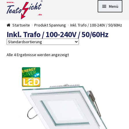
Zur
Springe
Menü
Navigation
zum
springen
Inhalt
► LED Panel
Startseite
Produkt Spannung
Inkl. Trafo / 100-240V / 50/60Hz
►
Inkl. Trafo / 100-240V / 50/60Hz
Pflanzenlich
►
t
Downlights
►
Deckenleuch
►
ten
Außenleucht
► LED
Alle 4 Ergebnisse werden angezeigt
en
Streifen
► Zubehör
►
Leuchtmittel
►
Versandarten
► Zahlarten