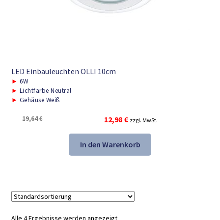
LED Einbauleuchten OLLI 10cm
►
6W
►
Lichtfarbe Neutral
►
Gehäuse Weiß
Ursprünglicher
Aktueller
19,64
€
12,98
€
zzgl. MwSt.
Preis
Preis
war:
ist:
In den Warenkorb
19,64 €
12,98 €.
Alle 4 Ergebnisse werden angezeigt