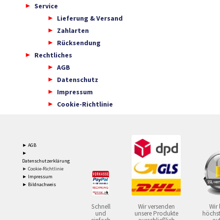
Service
Lieferung & Versand
Zahlarten
Rücksendung
Rechtliches
AGB
Datenschutz
Impressum
Cookie-Richtlinie
► AGB
►
Datenschutzerklärung
► Cookie-Richtlinie
► Impressum
► Bildnachweis
Schnell
Wir versenden
Wir 
und
unsere Produkte
höchst