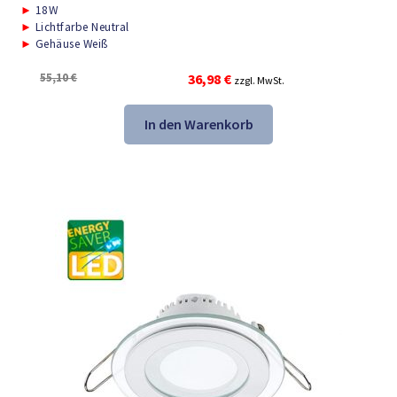
►
18W
►
Lichtfarbe Neutral
►
Gehäuse Weiß
Ursprünglicher
Aktueller
55,10
€
36,98
€
zzgl. MwSt.
Preis
Preis
war:
ist:
In den Warenkorb
55,10 €
36,98 €.