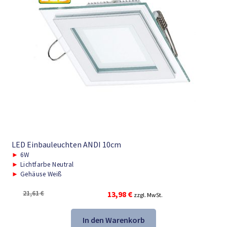
LED Einbauleuchten ANDI 10cm
►
6W
►
Lichtfarbe Neutral
►
Gehäuse Weiß
Ursprünglicher
Aktueller
21,61
€
13,98
€
zzgl. MwSt.
Preis
Preis
war:
ist:
In den Warenkorb