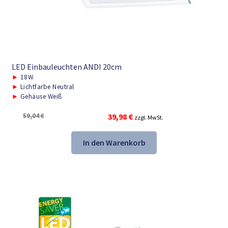
LED Einbauleuchten ANDI 20cm
►
18W
►
Lichtfarbe Neutral
►
Gehäuse Weiß
Ursprünglicher
Aktueller
59,04
€
39,98
€
zzgl. MwSt.
Preis
Preis
war:
ist:
In den Warenkorb
59,04 €
39,98 €.