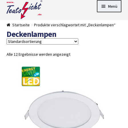
Zur
Springe
Menü
Navigation
zum
springen
Inhalt
► LED Panel
Startseite
Produkte verschlagwortet mit „Deckenlampen“
►
Deckenlampen
Pflanzenlich
►
t
Downlights
►
Deckenleuch
►
ten
Außenleucht
► LED
Alle 12 Ergebnisse werden angezeigt
en
Streifen
► Zubehör
►
Leuchtmittel
►
Versandarten
► Zahlarten