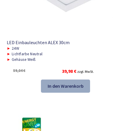
LED Einbauleuchten ALEX 30cm
►
24W
►
Lichtfarbe Neutral
►
Gehäuse Weiß
Ursprünglicher
Aktueller
59,04
€
39,98
€
zzgl. MwSt.
Preis
Preis
war:
ist:
In den Warenkorb
59,04 €
39,98 €.