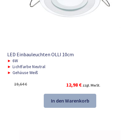
LED Einbauleuchten OLLI 10cm
►
6W
►
Lichtfarbe Neutral
►
Gehäuse Weiß
Ursprünglicher
Aktueller
19,64
€
12,98
€
zzgl. MwSt.
Preis
Preis
war:
ist:
In den Warenkorb
19,64 €
12,98 €.