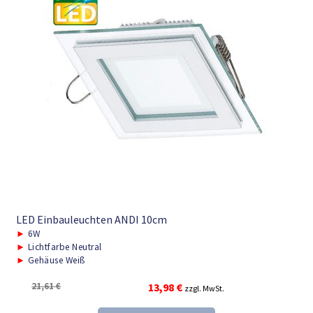
LED Einbauleuchten ANDI 10cm
►
6W
►
Lichtfarbe Neutral
►
Gehäuse Weiß
Ursprünglicher
Aktueller
21,61
€
13,98
€
zzgl. MwSt.
Preis
Preis