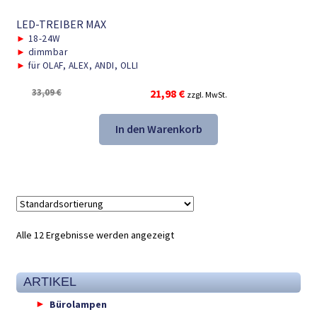
LED-TREIBER MAX
►
18-24W
►
dimmbar
►
für OLAF, ALEX, ANDI, OLLI
Ursprünglicher
Aktueller
33,09
€
21,98
€
zzgl. MwSt.
Preis
Preis
war:
ist:
In den Warenkorb
33,09 €
21,98 €.
Alle 12 Ergebnisse werden angezeigt
ARTIKEL
Bürolampen