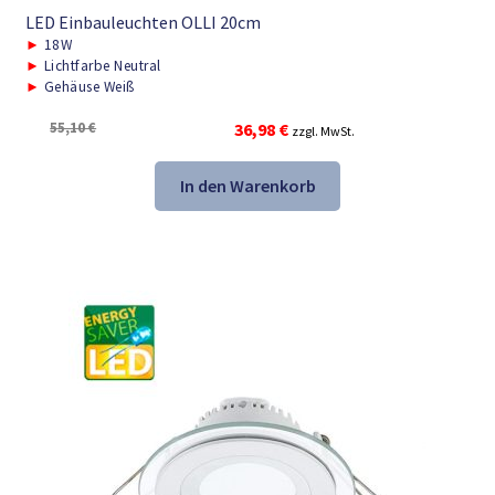
LED Einbauleuchten OLLI 20cm
►
18W
►
Lichtfarbe Neutral
►
Gehäuse Weiß
Ursprünglicher
Aktueller
55,10
€
36,98
€
zzgl. MwSt.
Preis
Preis
war:
ist:
In den Warenkorb
55,10 €
36,98 €.