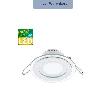
war:
ist:
In den Warenkorb
21,61 €
13,98 €.