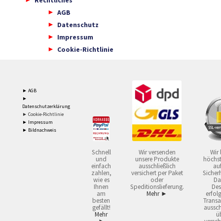
AGB
Datenschutz
Impressum
Cookie-Richtlinie
► AGB
►
Datenschutzerklärung
► Cookie-Richtlinie
► Impressum
► Bildnachweis
Schnell
Wir versenden
Wir 
und
unsere Produkte
höchst
einfach
ausschließlich
auf
zahlen,
versichert per Paket
Sicherh
wie es
oder
Da
Ihnen
Speditionslieferung.
Des
am
Mehr ►
erfol
besten
Transa
gefällt!
aussch
Mehr
ü