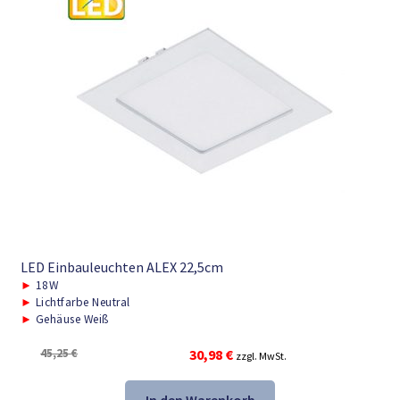
LED Einbauleuchten ALEX 22,5cm
►
18W
►
Lichtfarbe Neutral
►
Gehäuse Weiß
Ursprünglicher
Aktueller
45,25
€
30,98
€
zzgl. MwSt.
Preis
Preis
war:
ist: