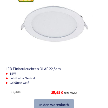
LED Einbauleuchten OLAF 22,5cm
►
18W
►
Lichtfarbe Neutral
►
Gehäuse Weiß
Ursprünglicher
Aktueller
39,34
€
25,98
€
zzgl. MwSt.
Preis
Preis
war:
ist:
In den Warenkorb