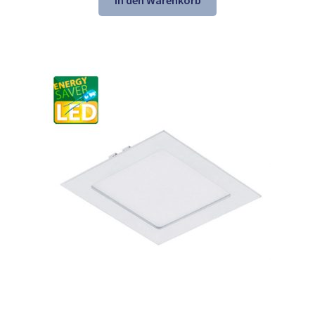
In den Warenkorb
45,25 €
30,98 €.