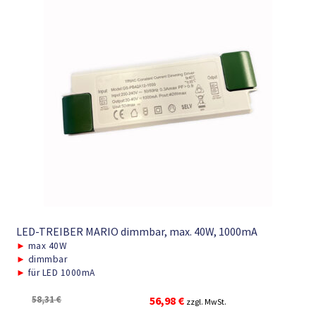
LED-TREIBER MARIO dimmbar, max. 40W, 1000mA
►
max 40W
►
dimmbar
►
für LED 1000mA
Ursprünglicher
Aktueller
58,31
€
56,98
€
zzgl. MwSt.