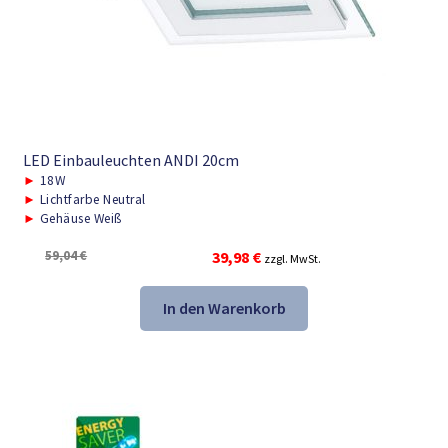
LED Einbauleuchten ANDI 20cm
►
18W
►
Lichtfarbe Neutral
►
Gehäuse Weiß
Ursprünglicher
Aktueller
59,04
€
39,98
€
zzgl. MwSt.
Preis
Preis
war:
ist:
In den Warenkorb
59,04 €
39,98 €.