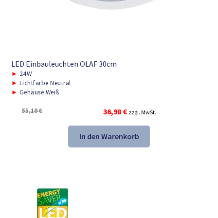
LED Einbauleuchten OLAF 30cm
►
24W
►
Lichtfarbe Neutral
►
Gehäuse Weiß
Ursprünglicher
Aktueller
55,10
€
36,98
€
zzgl. MwSt.
Preis
Preis
war:
ist:
In den Warenkorb
55,10 €
36,98 €.