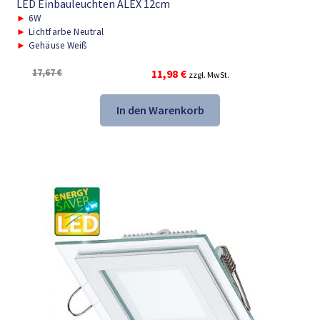
LED Einbauleuchten ALEX 12cm
►
6W
►
Lichtfarbe Neutral
►
Gehäuse Weiß
Ursprünglicher
Aktueller
17,67
€
11,98
€
zzgl. MwSt.
Preis
Preis
war:
ist:
In den Warenkorb
17,67 €
11,98 €.