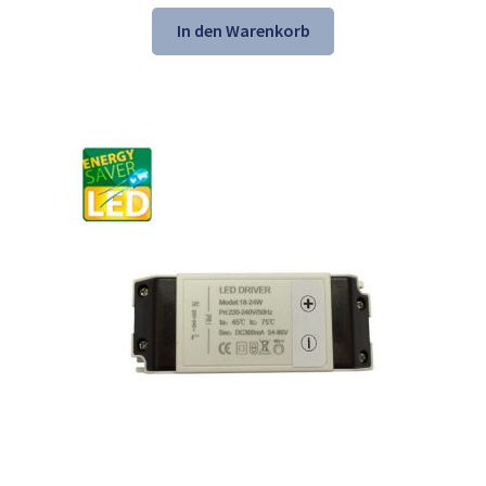
Preis
Preis
war:
ist:
In den Warenkorb
58,31 €
56,98 €.