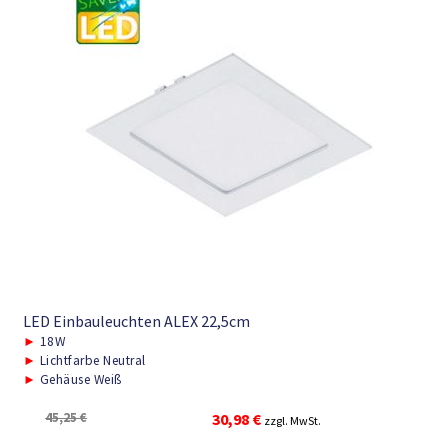
LED Einbauleuchten ALEX 22,5cm
►
18W
►
Lichtfarbe Neutral
►
Gehäuse Weiß
Ursprünglicher
Aktueller
45,25
€
30,98
€
zzgl. MwSt.
Preis
Preis