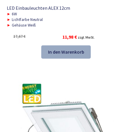
LED Einbauleuchten ALEX 12cm
►
6W
►
Lichtfarbe Neutral
►
Gehäuse Weiß
Ursprünglicher
Aktueller
17,67
€
11,98
€
zzgl. MwSt.
Preis
Preis
war:
ist:
In den Warenkorb
17,67 €
11,98 €.