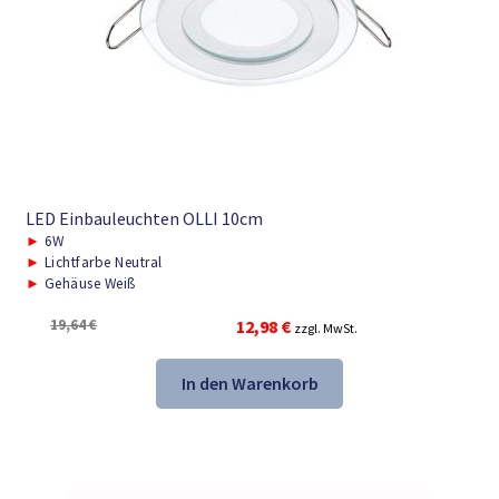
LED Einbauleuchten OLLI 10cm
►
6W
►
Lichtfarbe Neutral
►
Gehäuse Weiß
Ursprünglicher
Aktueller
19,64
€
12,98
€
zzgl. MwSt.
Preis
Preis
war:
ist:
In den Warenkorb
19,64 €
12,98 €.