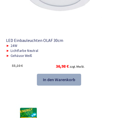
LED Einbauleuchten OLAF 30cm
►
24W
►
Lichtfarbe Neutral
►
Gehäuse Weiß
Ursprünglicher
Aktueller
55,10
€
36,98
€
zzgl. MwSt.
Preis
Preis
war:
ist:
In den Warenkorb
55,10 €
36,98 €.