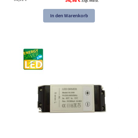
zzgl. MwSt.
Preis
Preis
war:
ist:
In den Warenkorb
58,31 €
56,98 €.