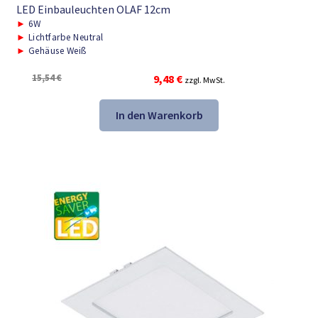
LED Einbauleuchten OLAF 12cm
►
6W
►
Lichtfarbe Neutral
►
Gehäuse Weiß
Ursprünglicher
Aktueller
15,54
€
9,48
€
zzgl. MwSt.
Preis
Preis
war:
ist:
In den Warenkorb
15,54 €
9,48 €.