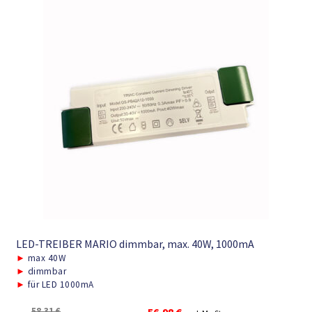
LED-TREIBER MARIO dimmbar, max. 40W, 1000mA
►
max 40W
►
dimmbar
►
für LED 1000mA
Ursprünglicher
Aktueller
58,31
€
56,98
€