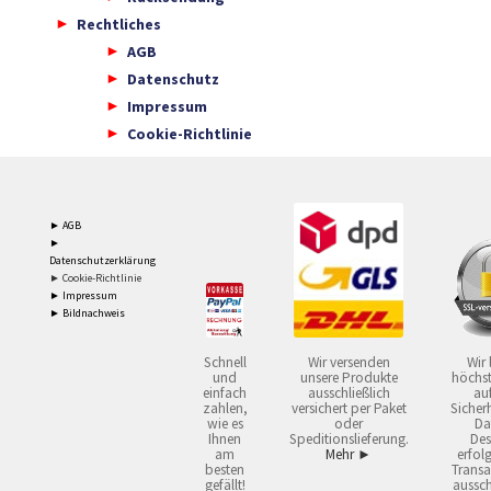
Rechtliches
AGB
Datenschutz
Impressum
Cookie-Richtlinie
► AGB
►
Datenschutzerklärung
► Cookie-Richtlinie
► Impressum
► Bildnachweis
Schnell
Wir versenden
Wir 
und
unsere Produkte
höchst
einfach
ausschließlich
auf
zahlen,
versichert per Paket
Sicherh
wie es
oder
Da
Ihnen
Speditionslieferung.
Des
am
Mehr ►
erfol
besten
Transa
gefällt!
aussch