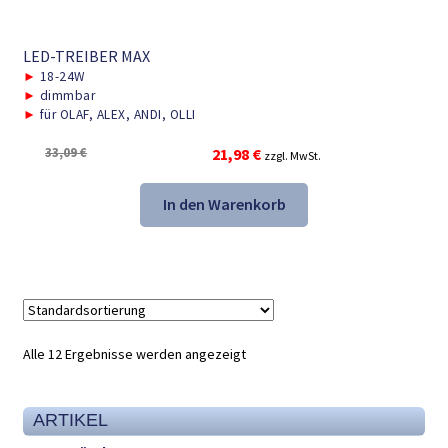
LED-TREIBER MAX
►
18-24W
►
dimmbar
►
für OLAF, ALEX, ANDI, OLLI
Ursprünglicher
Aktueller
33,09
€
21,98
€
zzgl. MwSt.
Preis
Preis
war:
ist:
In den Warenkorb
33,09 €
21,98 €.
Alle 12 Ergebnisse werden angezeigt
ARTIKEL