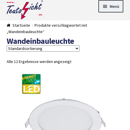
Zur
Springe
Menü
Navigation
zum
springen
Inhalt
► LED Panel
Startseite
Produkte verschlagwortet mit
►
„Wandeinbauleuchte“
Pflanzenlich
►
Wandeinbauleuchte
t
Downlights
►
Deckenleuch
►
ten
Außenleucht
► LED
en
Streifen
► Zubehör
Alle 12 Ergebnisse werden angezeigt
►
Leuchtmittel
►
Versandarten
► Zahlarten