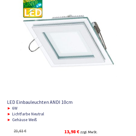
LED Einbauleuchten ANDI 10cm
►
6W
►
Lichtfarbe Neutral
►
Gehäuse Weiß
Ursprünglicher
Aktueller
21,61
€
13,98
€
zzgl. MwSt.