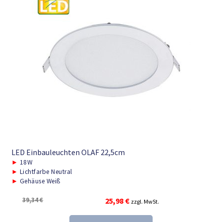
LED Einbauleuchten OLAF 22,5cm
►
18W
►
Lichtfarbe Neutral
►
Gehäuse Weiß
Ursprünglicher
Aktueller
39,34
€
25,98
€
zzgl. MwSt.
Preis
Preis