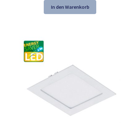
war:
ist:
In den Warenkorb
45,25 €
30,98 €.