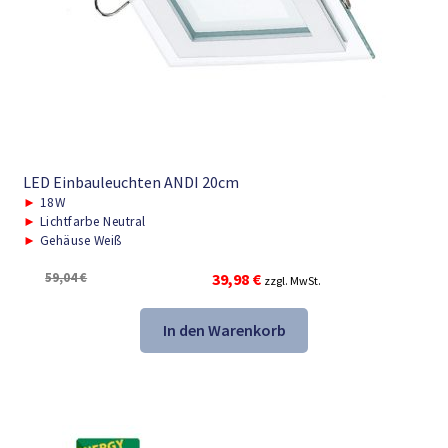
LED Einbauleuchten ANDI 20cm
►
18W
►
Lichtfarbe Neutral
►
Gehäuse Weiß
Ursprünglicher
Aktueller
59,04
€
39,98
€
zzgl. MwSt.
Preis
Preis
war:
ist:
In den Warenkorb
59,04 €
39,98 €.