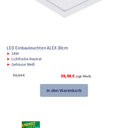
LED Einbauleuchten ALEX 30cm
►
24W
►
Lichtfarbe Neutral
►
Gehäuse Weiß
Ursprünglicher
Aktueller
59,04
€
39,98
€
zzgl. MwSt.
Preis
Preis
war:
ist:
In den Warenkorb
59,04 €
39,98 €.