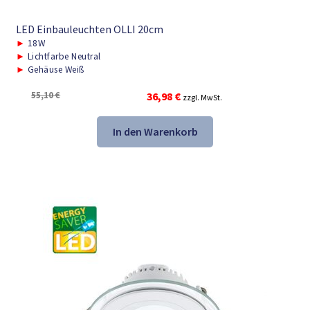
LED Einbauleuchten OLLI 20cm
►
18W
►
Lichtfarbe Neutral
►
Gehäuse Weiß
Ursprünglicher
Aktueller
55,10
€
36,98
€
zzgl. MwSt.
Preis
Preis
war:
ist:
In den Warenkorb
55,10 €
36,98 €.