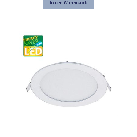
war:
ist:
In den Warenkorb
39,34 €
25,98 €.