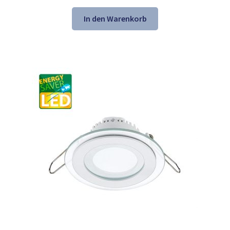
Preis
Preis
war:
ist:
In den Warenkorb
21,61 €
13,98 €.