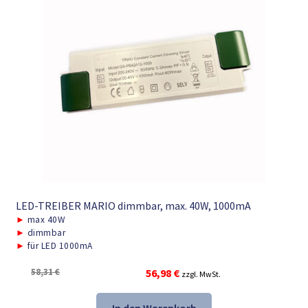
LED-TREIBER MARIO dimmbar, max. 40W, 1000mA
►
max 40W
►
dimmbar
►
für LED 1000mA
Ursprünglicher
Aktueller
58,31
€
56,98
€
zzgl. MwSt.
Preis
Preis
war:
ist: