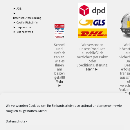
► AGB
►
Datenschutzerklärung
► Cookie-Richtlinie
► Impressum
► Bildnachweis
Schnell
Wir versenden
Wir 
und
unsere Produkte
höchst
einfach
ausschließlich
auf
zahlen,
versichert per Paket
Sicherh
wie es
oder
Da
Ihnen
Speditionslieferung.
Des
am
Mehr ►
erfol
besten
Transa
gefällt!
aussch
Mehr
ü
►
versch
Verbin
Me
Wir verwenden Cookies, um Ihr Einkaufserlebnis so optimal und angenehm wie
2
Lieferzeiten gelten mit Express-24.
Mehr ►
möglich zu gestalten. Mehr:
3
Nur für Firmen, Mindestbestellwert: 50,- €.
Mehr ►
5
Versandkostenfrei ab 59,90 € Nettowarenwert. Inseln ausgenommen. Unsere
Datenschutz
-
Angebote gelten ausschließlich für Industrie, Handwerk, Handel und freie