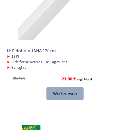
LED Röhren JANA 120cm
►
18W
►
Lichtfarbe Active Pure Tageslicht
►
Echtglas
Ursprünglicher
Aktueller
35,40
€
23,98
€
zzgl. MwSt.
Preis
Preis
war:
ist:
Weiterlesen
35,40 €
23,98 €.