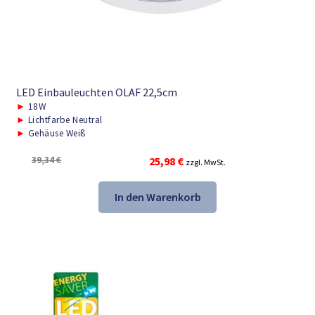
LED Einbauleuchten OLAF 22,5cm
►
18W
►
Lichtfarbe Neutral
►
Gehäuse Weiß
Ursprünglicher
Aktueller
39,34
€
25,98
€
zzgl. MwSt.
Preis
Preis
war:
ist:
In den Warenkorb
39,34 €
25,98 €.