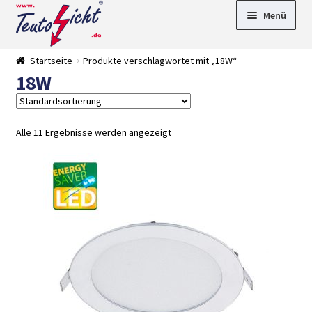
Zur
Springe
Menü
Navigation
zum
springen
Inhalt
► LED Panel
Startseite
Produkte verschlagwortet mit „18W“
►
18W
Pflanzenlich
►
t
Downlights
►
Deckenleuch
►
ten
Außenleucht
► LED
Alle 11 Ergebnisse werden angezeigt
en
Streifen
► Zubehör
►
Leuchtmittel
►
Versandarten
► Zahlarten