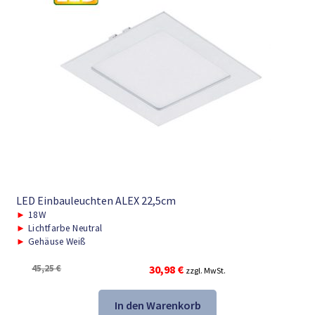
LED Einbauleuchten ALEX 22,5cm
►
18W
►
Lichtfarbe Neutral
►
Gehäuse Weiß
Ursprünglicher
Aktueller
45,25
€
30,98
€
zzgl. MwSt.
Preis
Preis
war:
ist:
In den Warenkorb