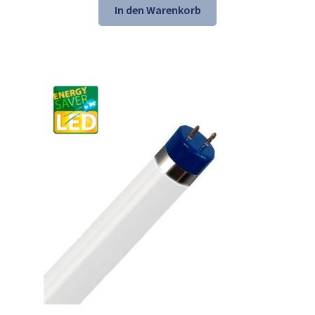
war:
ist:
In den Warenkorb
26,24 €
16,98 €.