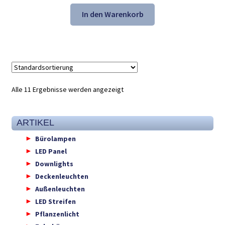
Preis
Preis
war:
ist:
In den Warenkorb
41,31 €
27,98 €.
Alle 11 Ergebnisse werden angezeigt
ARTIKEL
Bürolampen
LED Panel
Downlights
Deckenleuchten
Außenleuchten
LED Streifen
Pflanzenlicht