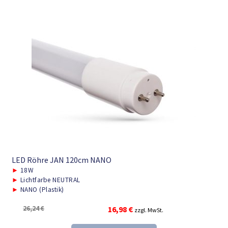
LED Röhre JAN 120cm NANO
►
18W
►
Lichtfarbe NEUTRAL
►
NANO (Plastik)
Ursprünglicher
Aktueller
26,24
€
16,98
€
zzgl. MwSt.
Preis
Preis