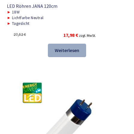
LED Röhren JANA 120cm
►
18W
►
Lichtfarbe Neutral
►
Tageslicht
Ursprünglicher
Aktueller
27,52
€
17,98
€
zzgl. MwSt.
Preis
Preis
war:
ist:
Weiterlesen
27,52 €
17,98 €.