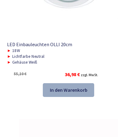
LED Einbauleuchten OLLI 20cm
►
18W
►
Lichtfarbe Neutral
►
Gehäuse Weiß
Ursprünglicher
Aktueller
55,10
€
36,98
€
zzgl. MwSt.
Preis
Preis
war:
ist:
In den Warenkorb
55,10 €
36,98 €.