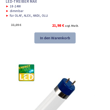
LED-TREIBER MAX
►
18-24W
►
dimmbar
►
für OLAF, ALEX, ANDI, OLLI
Ursprünglicher
Aktueller
33,09
€
21,98
€
zzgl. MwSt.
Preis
Preis
war:
ist:
In den Warenkorb
33,09 €
21,98 €.