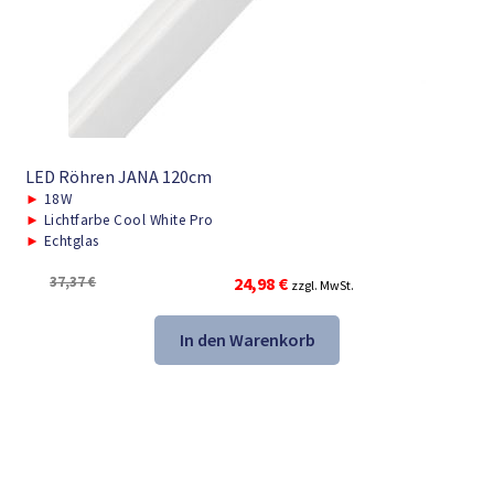
LED Röhren JANA 120cm
►
18W
►
Lichtfarbe Cool White Pro
►
Echtglas
Ursprünglicher
Aktueller
37,37
€
24,98
€
zzgl. MwSt.
Preis
Preis
war:
ist:
In den Warenkorb
37,37 €
24,98 €.