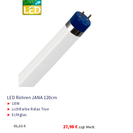
LED Röhren JANA 120cm
►
18W
►
Lichtfarbe Relax True
►
Echtglas
Ursprünglicher
Aktueller
41,31
€
27,98
€
zzgl. MwSt.