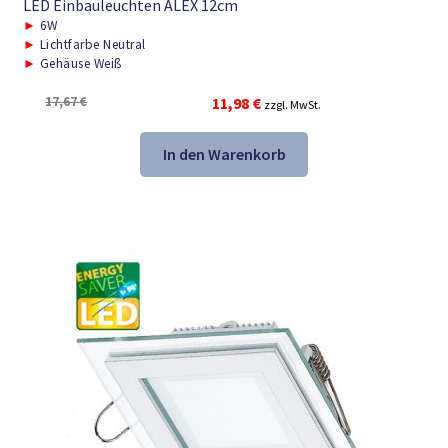
LED Einbauleuchten ALEX 12cm
►
6W
►
Lichtfarbe Neutral
►
Gehäuse Weiß
Ursprünglicher
Aktueller
17,67
€
11,98
€
zzgl. MwSt.
Preis
Preis
war:
ist:
In den Warenkorb
17,67 €
11,98 €.