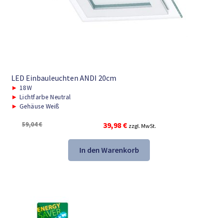
LED Einbauleuchten ANDI 20cm
►
18W
►
Lichtfarbe Neutral
►
Gehäuse Weiß
Ursprünglicher
Aktueller
59,04
€
39,98
€
zzgl. MwSt.
Preis
Preis
war:
ist:
In den Warenkorb
59,04 €
39,98 €.