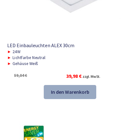
LED Einbauleuchten ALEX 30cm
►
24W
►
Lichtfarbe Neutral
►
Gehäuse Weiß
Ursprünglicher
Aktueller
59,04
€
39,98
€
zzgl. MwSt.
Preis
Preis
war:
ist:
In den Warenkorb
59,04 €
39,98 €.