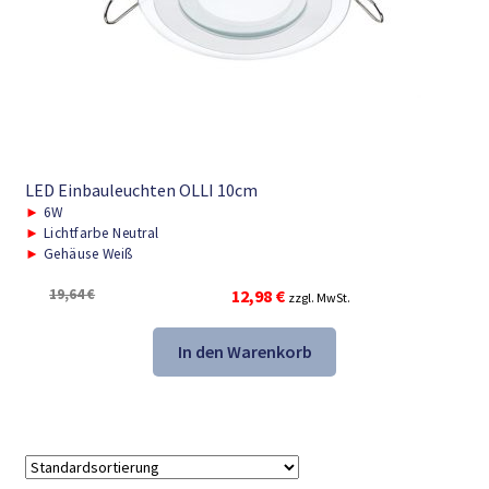
LED Einbauleuchten OLLI 10cm
►
6W
►
Lichtfarbe Neutral
►
Gehäuse Weiß
Ursprünglicher
Aktueller
19,64
€
12,98
€
zzgl. MwSt.
Preis
Preis
war:
ist:
In den Warenkorb
19,64 €
12,98 €.