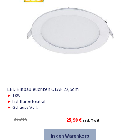
LED Einbauleuchten OLAF 22,5cm
►
18W
►
Lichtfarbe Neutral
►
Gehäuse Weiß
Ursprünglicher
Aktueller
39,34
€
25,98
€
zzgl. MwSt.
Preis
Preis
war:
ist:
In den Warenkorb