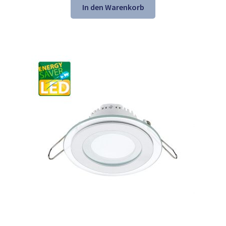
war:
ist:
In den Warenkorb
21,61 €
13,98 €.