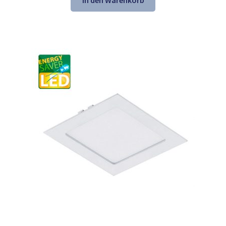
In den Warenkorb
45,25 €
30,98 €.