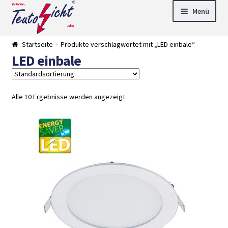
Zur
Springe
Menü
Navigation
zum
springen
Inhalt
► LED Panel
Startseite
Produkte verschlagwortet mit „LED einbale“
►
LED einbale
Pflanzenlich
►
t
Downlights
►
Deckenleuch
►
ten
Außenleucht
► LED
Alle 10 Ergebnisse werden angezeigt
en
Streifen
► Zubehör
►
Leuchtmittel
►
Versandarten
► Zahlarten