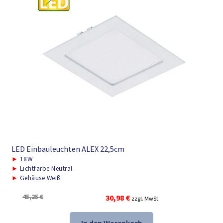
LED Einbauleuchten ALEX 22,5cm
►
18W
►
Lichtfarbe Neutral
►
Gehäuse Weiß
Ursprünglicher
Aktueller
45,25
€
30,98
€
zzgl. MwSt.
Preis
Preis
war:
ist: