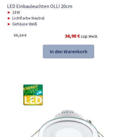
LED Einbauleuchten OLLI 20cm
►
18W
►
Lichtfarbe Neutral
►
Gehäuse Weiß
Ursprünglicher
Aktueller
55,10
€
36,98
€
zzgl. MwSt.
Preis
Preis
war:
ist:
In den Warenkorb
55,10 €
36,98 €.