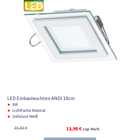
LED Einbauleuchten ANDI 10cm
►
6W
►
Lichtfarbe Neutral
►
Gehäuse Weiß
Ursprünglicher
Aktueller
21,61
€
13,98
€
zzgl. MwSt.
Preis
Preis