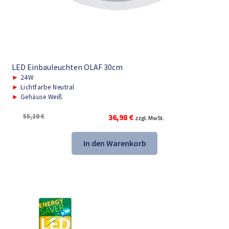
LED Einbauleuchten OLAF 30cm
►
24W
►
Lichtfarbe Neutral
►
Gehäuse Weiß
Ursprünglicher
Aktueller
55,10
€
36,98
€
zzgl. MwSt.
Preis
Preis
war:
ist:
In den Warenkorb
55,10 €
36,98 €.