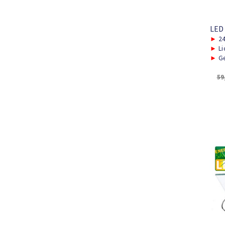
LED
►
2
►
Li
►
Ge
59