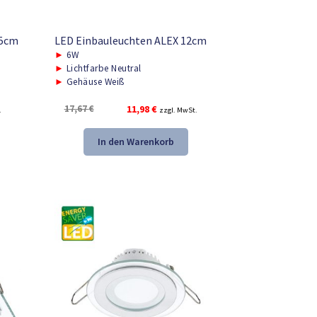
,5cm
LED Einbauleuchten ALEX 12cm
►
6W
►
Lichtfarbe Neutral
►
Gehäuse Weiß
Ursprünglicher
Aktueller
17,67
€
11,98
€
.
zzgl. MwSt.
Preis
Preis
war:
ist:
In den Warenkorb
17,67 €
11,98 €.