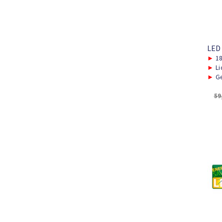
LED
►
1
►
Li
►
Ge
59