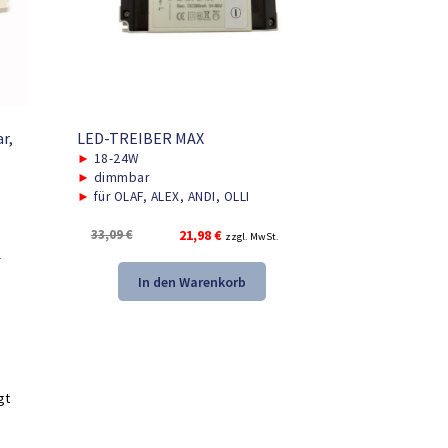
r,
LED-TREIBER MAX
►
18-24W
►
dimmbar
►
für OLAF, ALEX, ANDI, OLLI
Ursprünglicher
Aktueller
33,09
€
21,98
€
zzgl. MwSt.
Preis
Preis
.
war:
ist:
In den Warenkorb
33,09 €
21,98 €.
gt