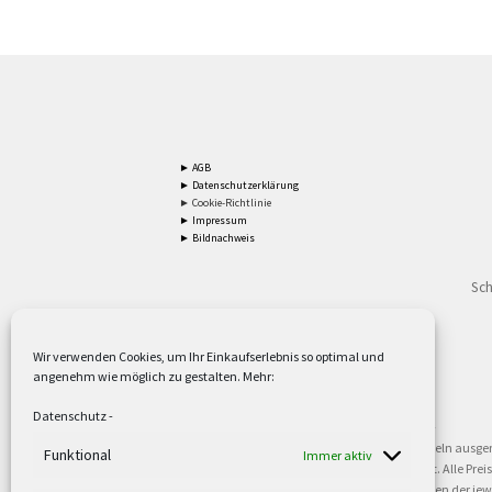
► AGB
► Datenschutzerklärung
► Cookie-Richtlinie
► Impressum
► Bildnachweis
Sch
Wir verwenden Cookies, um Ihr Einkaufserlebnis so optimal und
angenehm wie möglich zu gestalten. Mehr:
2
Lieferzeiten gelten mit Express-24.
Mehr ►
Datenschutz
-
3
Nur für Firmen, Mindestbestellwert: 50,- €.
Mehr ►
5
Versandkostenfrei ab 59,90 € Nettowarenwert. Inseln ausge
Funktional
Immer aktiv
oder gewerblichen Tätigkeit. Kein Verkauf an privat. Alle Pr
sind Warenzeichen oder eingetragene Warenzeichen der jewei