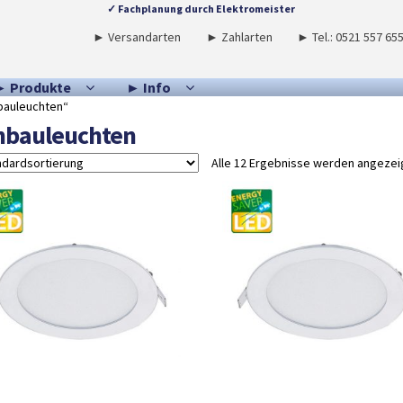
✓ Fachplanung durch Elektromeister
► Versandarten
► Zahlarten
► Tel.: 0521 557 65
► Produkte
► Info
bauleuchten“
nbauleuchten
Alle 12 Ergebnisse werden angezei