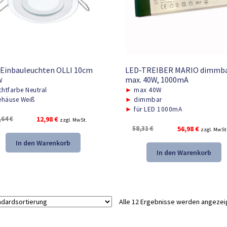
 Einbauleuchten OLLI 10cm
LED-TREIBER MARIO dimmba
max. 40W, 1000mA
W
chtfarbe Neutral
►
max 40W
häuse Weiß
►
dimmbar
►
für LED 1000mA
Ursprünglicher
Aktueller
,64
€
12,98
€
zzgl. MwSt.
Ursprünglicher
Aktueller
58,31
€
56,98
€
Preis
Preis
zzgl. MwSt
Preis
Preis
war:
ist:
In den Warenkorb
war:
ist:
19,64 €
12,98 €.
In den Warenkorb
58,31 €
56,98 €.
Alle 12 Ergebnisse werden angezei