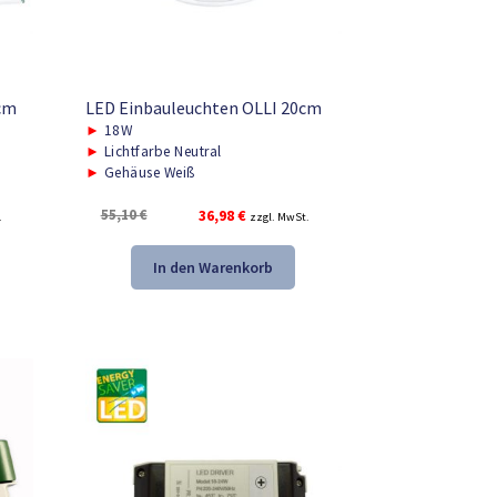
cm
LED Einbauleuchten OLLI 20cm
►
18W
►
Lichtfarbe Neutral
►
Gehäuse Weiß
Ursprünglicher
Aktueller
55,10
€
36,98
€
.
zzgl. MwSt.
Preis
Preis
war:
ist:
In den Warenkorb
55,10 €
36,98 €.