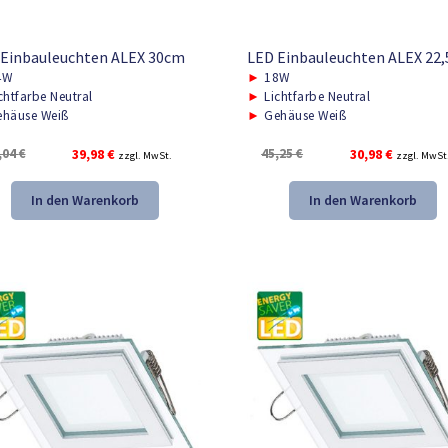
 Einbauleuchten ALEX 30cm
LED Einbauleuchten ALEX 22
4W
►
18W
chtfarbe Neutral
►
Lichtfarbe Neutral
häuse Weiß
►
Gehäuse Weiß
Ursprünglicher
Aktueller
Ursprünglicher
Aktueller
,04
€
39,98
€
45,25
€
30,98
€
zzgl. MwSt.
zzgl. MwSt
Preis
Preis
Preis
Preis
war:
ist:
war:
ist:
In den Warenkorb
In den Warenkorb
59,04 €
39,98 €.
45,25 €
30,98 €.