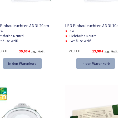
 Einbauleuchten ANDI 20cm
LED Einbauleuchten ANDI 10
8W
►
6W
chtfarbe Neutral
►
Lichtfarbe Neutral
häuse Weiß
►
Gehäuse Weiß
Ursprünglicher
Aktueller
Ursprünglicher
Aktueller
,04
€
39,98
€
21,61
€
13,98
€
zzgl. MwSt.
zzgl. MwSt
Preis
Preis
Preis
Preis
war:
ist:
war:
ist:
In den Warenkorb
In den Warenkorb
59,04 €
39,98 €.
21,61 €
13,98 €.