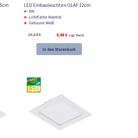
,5cm
LED Einbauleuchten OLAF 12cm
►
6W
►
Lichtfarbe Neutral
►
Gehäuse Weiß
Ursprünglicher
Aktueller
15,54
€
9,48
€
.
zzgl. MwSt.
Preis
Preis
war:
ist:
In den Warenkorb
15,54 €
9,48 €.