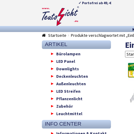
✓ Portofrei ab 49,-€
Zur
Springe
Navigation
zum
springen
Inhalt
Startseite
Produkte verschlagwortet mit „Ein
Ei
ARTIKEL
Bürolampen
LED Panel
Downlights
Deckenleuchten
Außenleuchten
LED Streifen
Pflanzenlicht
Zubehör
Leuchtmittel
INFO CENTER
Informationen & Kontakt