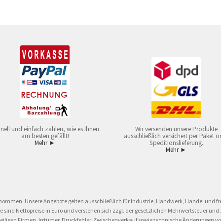
nell und einfach zahlen, wie es Ihnen
Wir versenden unsere Produkte
am besten gefällt!
ausschließlich versichert per Paket o
Mehr ►
Speditionslieferung.
Mehr ►
nommen. Unsere Angebote gelten ausschließlich für Industrie, Handwerk, Handel und fre
eise sind Nettopreise in Euro und verstehen sich zzgl. der gesetzlichen Mehrwertsteuer 
ligen Firmen. Irrtümer, Druckfehler, Zwischenverkauf sowie technische Änderungen vor