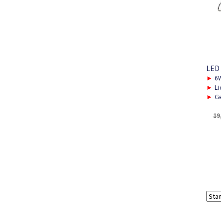
LED
►
6
►
Li
►
Ge
19