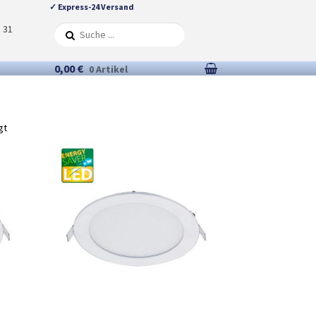
✓ Express-24 Versand
5 31
0,00 €
0 Artikel
gt