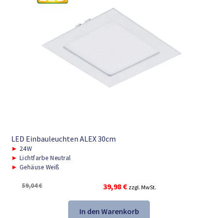
LED Einbauleuchten ALEX 30cm
►
24W
►
Lichtfarbe Neutral
►
Gehäuse Weiß
Ursprünglicher
Aktueller
59,04
€
39,98
€
zzgl. MwSt.
Preis
Preis
war:
ist:
In den Warenkorb