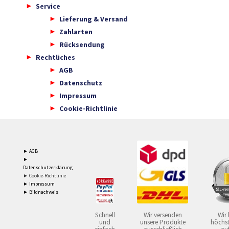
Service
Lieferung & Versand
Zahlarten
Rücksendung
Rechtliches
AGB
Datenschutz
Impressum
Cookie-Richtlinie
► AGB
►
Datenschutzerklärung
► Cookie-Richtlinie
► Impressum
► Bildnachweis
Schnell
Wir versenden
Wir 
und
unsere Produkte
höchst