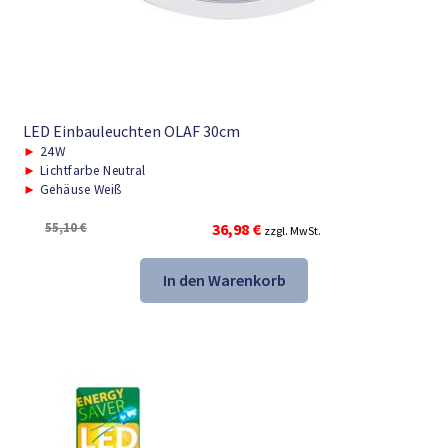
LED Einbauleuchten OLAF 30cm
►
24W
►
Lichtfarbe Neutral
►
Gehäuse Weiß
Ursprünglicher
Aktueller
55,10
€
36,98
€
zzgl. MwSt.
Preis
Preis
war:
ist:
In den Warenkorb
55,10 €
36,98 €.