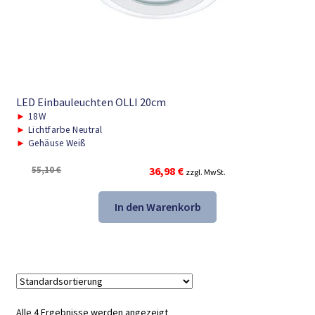
LED Einbauleuchten OLLI 20cm
►
18W
►
Lichtfarbe Neutral
►
Gehäuse Weiß
Ursprünglicher
Aktueller
55,10
€
36,98
€
zzgl. MwSt.
Preis
Preis
war:
ist:
In den Warenkorb
55,10 €
36,98 €.
Alle 4 Ergebnisse werden angezeigt