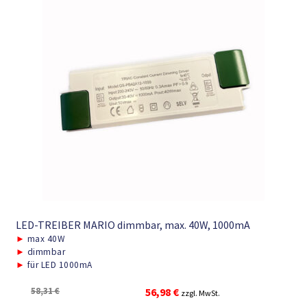
LED-TREIBER MARIO dimmbar, max. 40W, 1000mA
►
max 40W
►
dimmbar
►
für LED 1000mA
Ursprünglicher
Aktueller
58,31
€
56,98
€
zzgl. MwSt.