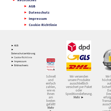
AGB
Datenschutz
Impressum
Cookie-Richtlinie
► AGB
►
Datenschutzerklärung
► Cookie-Richtlinie
► Impressum
► Bildnachweis
Schnell
Wir versenden
Wir 
und
unsere Produkte
höchst
einfach
ausschließlich
auf
zahlen,
versichert per Paket
Sicherh
wie es
oder
Da
Ihnen
Speditionslieferung.
Des
am
Mehr ►
erfol
besten
Transa
gefällt!
aussch
Mehr
ü