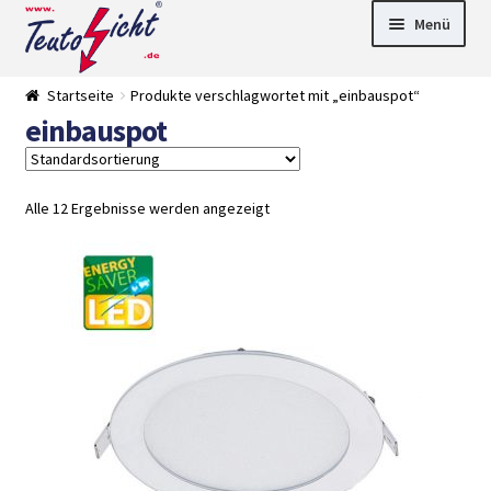
Zur
Springe
Menü
Navigation
zum
springen
Inhalt
► LED Panel
Startseite
Produkte verschlagwortet mit „einbauspot“
►
einbauspot
Pflanzenlich
►
t
Downlights
►
Deckenleuch
►
ten
Außenleucht
► LED
Alle 12 Ergebnisse werden angezeigt
en
Streifen
► Zubehör
►
Leuchtmittel
►
Versandarten
► Zahlarten