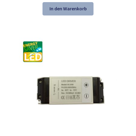
Preis
Preis
war:
ist:
In den Warenkorb
58,31 €
56,98 €.