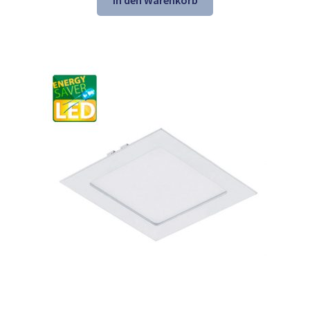
In den Warenkorb
45,25 €
30,98 €.