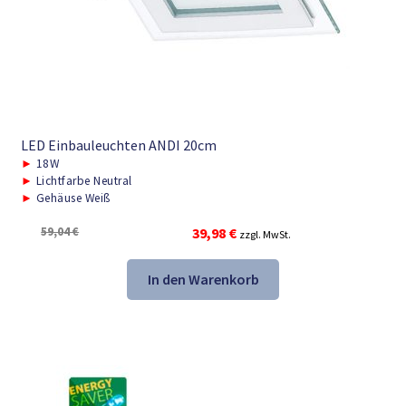
LED Einbauleuchten ANDI 20cm
►
18W
►
Lichtfarbe Neutral
►
Gehäuse Weiß
Ursprünglicher
Aktueller
59,04
€
39,98
€
zzgl. MwSt.
Preis
Preis
war:
ist:
In den Warenkorb
59,04 €
39,98 €.