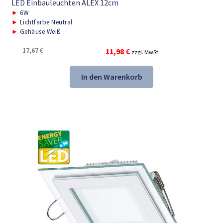
LED Einbauleuchten ALEX 12cm
►
6W
►
Lichtfarbe Neutral
►
Gehäuse Weiß
Ursprünglicher
Aktueller
17,67
€
11,98
€
zzgl. MwSt.
Preis
Preis
war:
ist:
In den Warenkorb
17,67 €
11,98 €.