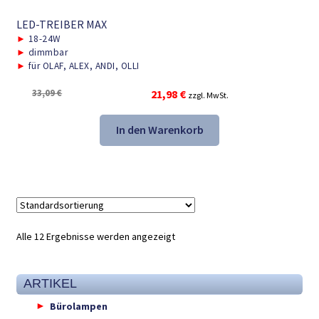
LED-TREIBER MAX
►
18-24W
►
dimmbar
►
für OLAF, ALEX, ANDI, OLLI
Ursprünglicher
Aktueller
33,09
€
21,98
€
zzgl. MwSt.
Preis
Preis
war:
ist:
In den Warenkorb
33,09 €
21,98 €.
Alle 12 Ergebnisse werden angezeigt
ARTIKEL
Bürolampen