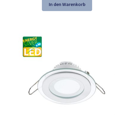
war:
ist:
In den Warenkorb
21,61 €
13,98 €.