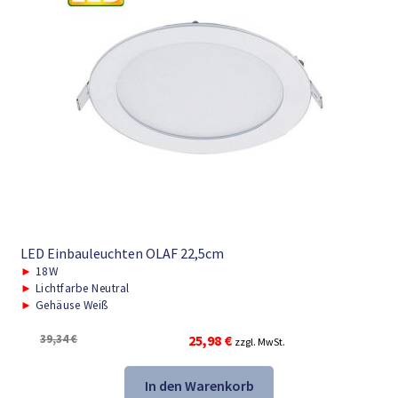
LED Einbauleuchten OLAF 22,5cm
►
18W
►
Lichtfarbe Neutral
►
Gehäuse Weiß
Ursprünglicher
Aktueller
39,34
€
25,98
€
zzgl. MwSt.
Preis
Preis
war:
ist:
In den Warenkorb