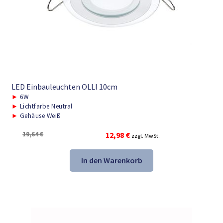
LED Einbauleuchten OLLI 10cm
►
6W
►
Lichtfarbe Neutral
►
Gehäuse Weiß
Ursprünglicher
Aktueller
19,64
€
12,98
€
zzgl. MwSt.
Preis
Preis
war:
ist:
In den Warenkorb
19,64 €
12,98 €.