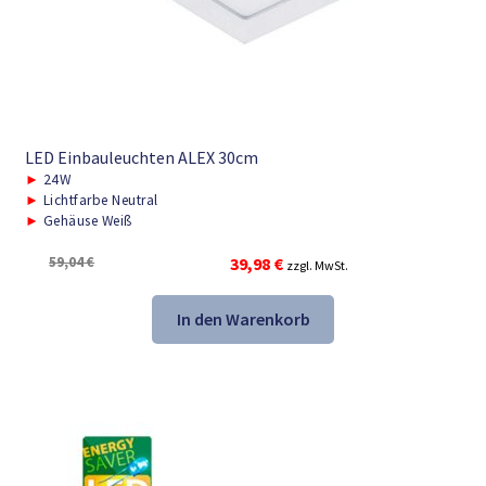
LED Einbauleuchten ALEX 30cm
►
24W
►
Lichtfarbe Neutral
►
Gehäuse Weiß
Ursprünglicher
Aktueller
59,04
€
39,98
€
zzgl. MwSt.
Preis
Preis
war:
ist:
In den Warenkorb
59,04 €
39,98 €.