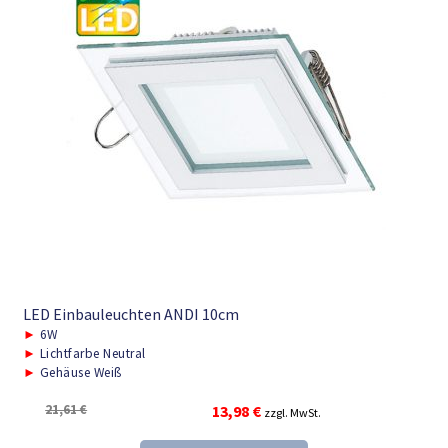
LED Einbauleuchten ANDI 10cm
►
6W
►
Lichtfarbe Neutral
►
Gehäuse Weiß
Ursprünglicher
Aktueller
21,61
€
13,98
€
zzgl. MwSt.
Preis
Preis