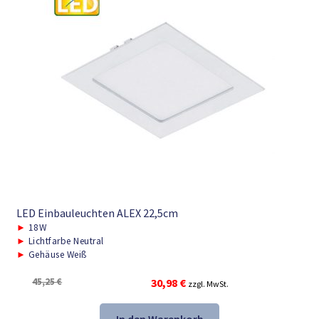
LED Einbauleuchten ALEX 22,5cm
►
18W
►
Lichtfarbe Neutral
►
Gehäuse Weiß
Ursprünglicher
Aktueller
45,25
€
30,98
€
zzgl. MwSt.
Preis
Preis
war:
ist: