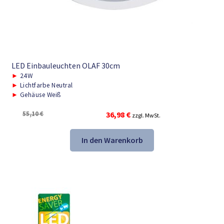
LED Einbauleuchten OLAF 30cm
►
24W
►
Lichtfarbe Neutral
►
Gehäuse Weiß
Ursprünglicher
Aktueller
55,10
€
36,98
€
zzgl. MwSt.
Preis
Preis
war:
ist:
In den Warenkorb
55,10 €
36,98 €.