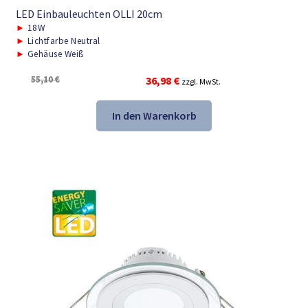
LED Einbauleuchten OLLI 20cm
►
18W
►
Lichtfarbe Neutral
►
Gehäuse Weiß
Ursprünglicher
Aktueller
55,10
€
36,98
€
zzgl. MwSt.
Preis
Preis
war:
ist:
In den Warenkorb
55,10 €
36,98 €.