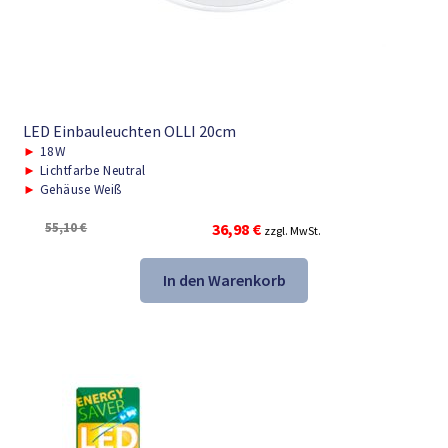
LED Einbauleuchten OLLI 20cm
►
18W
►
Lichtfarbe Neutral
►
Gehäuse Weiß
Ursprünglicher
Aktueller
55,10
€
36,98
€
zzgl. MwSt.
Preis
Preis
war:
ist:
In den Warenkorb
55,10 €
36,98 €.