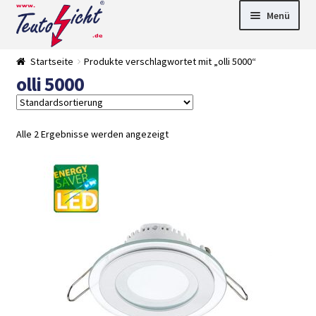
Zur
Springe
Menü
Navigation
zum
springen
Inhalt
► LED Panel
Startseite
Produkte verschlagwortet mit „olli 5000“
►
olli 5000
Pflanzenlich
►
t
Downlights
►
Deckenleuch
►
ten
Außenleucht
► LED
Alle 2 Ergebnisse werden angezeigt
en
Streifen
► Zubehör
►
Leuchtmittel
►
Versandarten
► Zahlarten