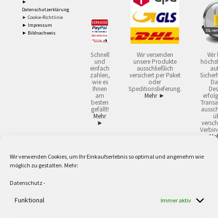
►
Datenschutzerklärung
► Cookie-Richtlinie
► Impressum
► Bildnachweis
Schnell
Wir versenden
Wir 
und
unsere Produkte
höchst
einfach
ausschließlich
auf
zahlen,
versichert per Paket
Sicherh
wie es
oder
Da
Ihnen
Speditionslieferung.
Des
am
Mehr ►
erfol
besten
Transa
gefällt!
aussch
Mehr
ü
►
versch
Verbin
Me
Wir verwenden Cookies, um Ihr Einkaufserlebnis so optimal und angenehm wie
2
Lieferzeiten gelten mit Express-24.
Mehr ►
möglich zu gestalten. Mehr:
3
Nur für Firmen, Mindestbestellwert: 50,- €.
Mehr ►
5
Versandkostenfrei ab 59,90 € Nettowarenwert. Inseln ausgenommen. Unsere
Datenschutz
-
Angebote gelten ausschließlich für Industrie, Handwerk, Handel und freie
Berufe zur Verwendung in der selbständigen, beruflichen oder gewerblichen
Funktional
Immer aktiv
Tätigkeit. Kein Verkauf an privat. Alle Preise sind Nettopreise in Euro und
verstehen sich zzgl. der gesetzlichen Mehrwertsteuer und zzgl. Versand. Alle