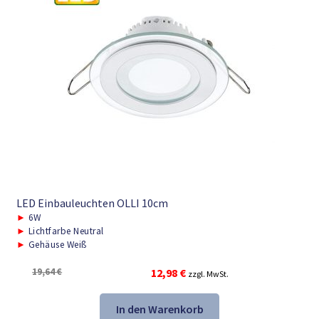
LED Einbauleuchten OLLI 10cm
►
6W
►
Lichtfarbe Neutral
►
Gehäuse Weiß
Ursprünglicher
Aktueller
19,64
€
12,98
€
zzgl. MwSt.
Preis
Preis
war:
ist:
In den Warenkorb