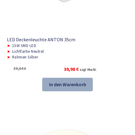
LED Deckenleuchte ANTON 35cm
►
15W SMD LED
►
Lichtfarbe Neutral
►
Rahmen Silber
Ursprünglicher
Aktueller
59,04
€
39,98
€
zzgl. MwSt.
Preis
Preis
war:
ist:
In den Warenkorb
59,04 €
39,98 €.