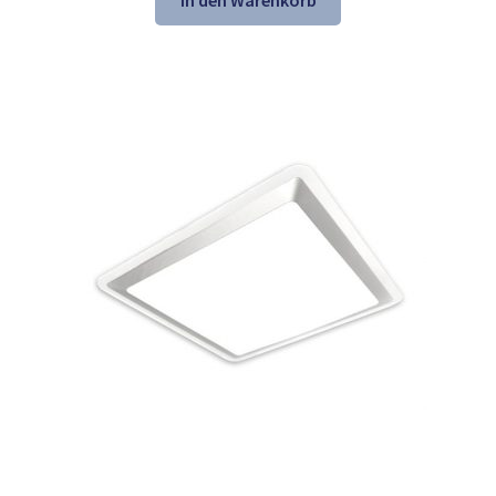
In den Warenkorb
21,61 €
13,98 €.