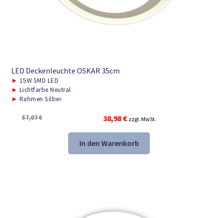
LED Deckenleuchte OSKAR 35cm
►
15W SMD LED
►
Lichtfarbe Neutral
►
Rahmen Silber
Ursprünglicher
Aktueller
57,07
€
38,98
€
zzgl. MwSt.
Preis
Preis
war:
ist:
In den Warenkorb
57,07 €
38,98 €.