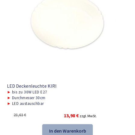
LED Deckenleuchte KIRI
►
bis zu 30W LED E27
►
Durchmesser 30cm
►
LED austauschbar
Ursprünglicher
Aktueller
21,61
€
13,98
€
zzgl. MwSt.
Preis
Preis
war:
ist:
In den Warenkorb