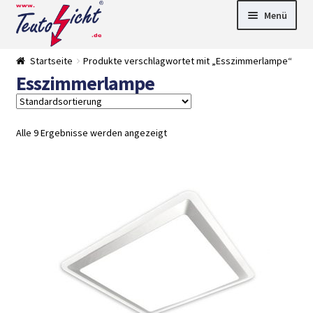
Zur
Springe
Menü
Navigation
zum
springen
Inhalt
► LED Panel
Startseite
Produkte verschlagwortet mit „Esszimmerlampe“
►
Esszimmerlampe
Pflanzenlich
►
t
Downlights
►
Deckenleuch
►
ten
Außenleucht
► LED
Alle 9 Ergebnisse werden angezeigt
en
Streifen
► Zubehör
►
Leuchtmittel
►
Versandarten
► Zahlarten