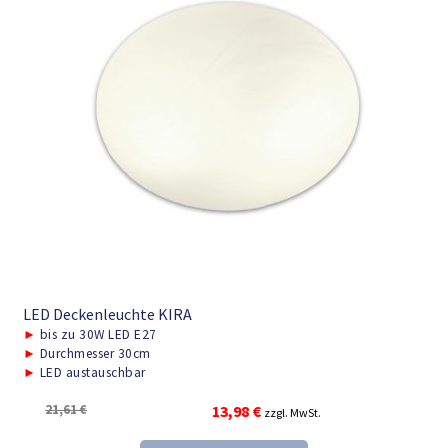
LED Deckenleuchte KIRA
►
bis zu 30W LED E27
►
Durchmesser 30cm
►
LED austauschbar
Ursprünglicher
Aktueller
21,61
€
13,98
€
zzgl. MwSt.
Preis
Preis