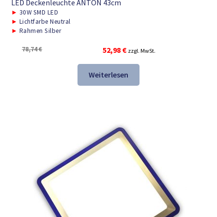
LED Deckenleuchte ANTON 43cm
►
30W SMD LED
►
Lichtfarbe Neutral
►
Rahmen Silber
Ursprünglicher
Aktueller
78,74
€
52,98
€
zzgl. MwSt.
Preis
Preis
war:
ist:
Weiterlesen
78,74 €
52,98 €.