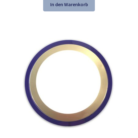
war:
ist:
In den Warenkorb
21,61 €
13,98 €.