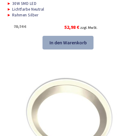
►
30W SMD LED
►
Lichtfarbe Neutral
►
Rahmen Silber
Ursprünglicher
Aktueller
78,74
€
52,98
€
zzgl. MwSt.
Preis
Preis
war:
ist:
In den Warenkorb
78,74 €
52,98 €.