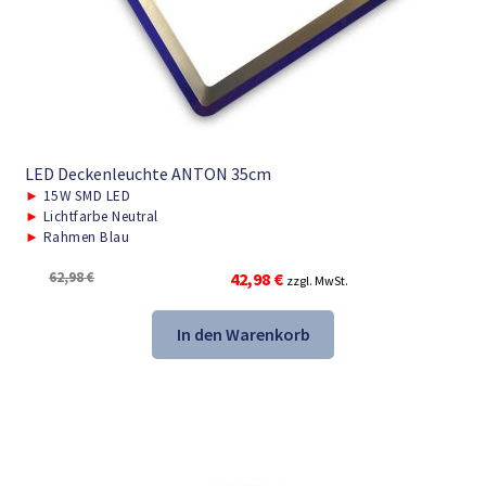
LED Deckenleuchte ANTON 35cm
►
15W SMD LED
►
Lichtfarbe Neutral
►
Rahmen Blau
Ursprünglicher
Aktueller
62,98
€
42,98
€
zzgl. MwSt.
Preis
Preis
war:
ist:
In den Warenkorb
62,98 €
42,98 €.