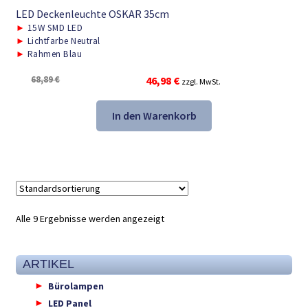
LED Deckenleuchte OSKAR 35cm
►
15W SMD LED
►
Lichtfarbe Neutral
►
Rahmen Blau
Ursprünglicher
Aktueller
68,89
€
46,98
€
zzgl. MwSt.
Preis
Preis
war:
ist:
In den Warenkorb
68,89 €
46,98 €.
Alle 9 Ergebnisse werden angezeigt
ARTIKEL
Bürolampen
LED Panel