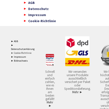
AGB
Datenschutz
Impressum
Cookie-Richtlinie
► AGB
►
Datenschutzerklärung
► Cookie-Richtlinie
► Impressum
► Bildnachweis
Schnell
Wir versenden
Wir 
und
unsere Produkte
höchst
einfach
ausschließlich
auf
zahlen,
versichert per Paket
Sicherh
wie es
oder
Da
Ihnen
Speditionslieferung.
Des
am
Mehr ►
erfol
besten
Transa
gefällt!
aussch
Mehr
ü
►
versch