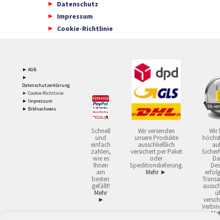
Datenschutz
Impressum
Cookie-Richtlinie
► AGB
►
Datenschutzerklärung
► Cookie-Richtlinie
► Impressum
► Bildnachweis
Schnell
Wir versenden
Wir 
und
unsere Produkte
höchst
einfach
ausschließlich
auf
zahlen,
versichert per Paket
Sicherh
wie es
oder
Da
Ihnen
Speditionslieferung.
Des
am
Mehr ►
erfol
besten
Transa
gefällt!
aussch
Mehr
ü
►
versch
Verbin
Me