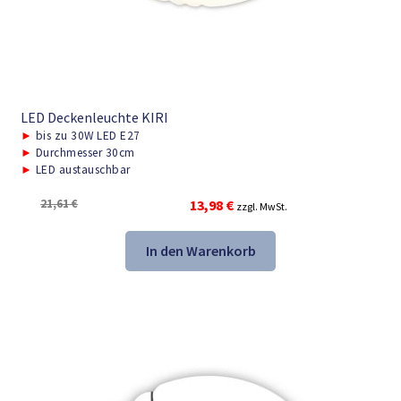
LED Deckenleuchte KIRI
►
bis zu 30W LED E27
►
Durchmesser 30cm
►
LED austauschbar
Ursprünglicher
Aktueller
21,61
€
13,98
€
zzgl. MwSt.
Preis
Preis
war:
ist:
In den Warenkorb
21,61 €
13,98 €.