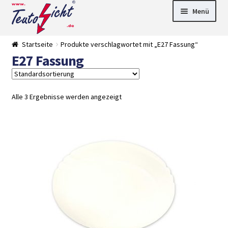
Zur
Springe
Menü
Navigation
zum
springen
Inhalt
► LED Panel
Startseite
Produkte verschlagwortet mit „E27 Fassung“
►
E27 Fassung
Pflanzenlich
►
t
Downlights
►
Deckenleuch
►
ten
Außenleucht
► LED
Alle 3 Ergebnisse werden angezeigt
en
Streifen
► Zubehör
►
Leuchtmittel
►
Versandarten
► Zahlarten