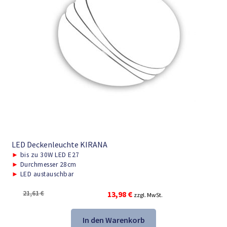
LED Deckenleuchte KIRANA
►
bis zu 30W LED E27
►
Durchmesser 28cm
►
LED austauschbar
Ursprünglicher
Aktueller
21,61
€
13,98
€
zzgl. MwSt.
Preis
Preis
war:
ist:
In den Warenkorb