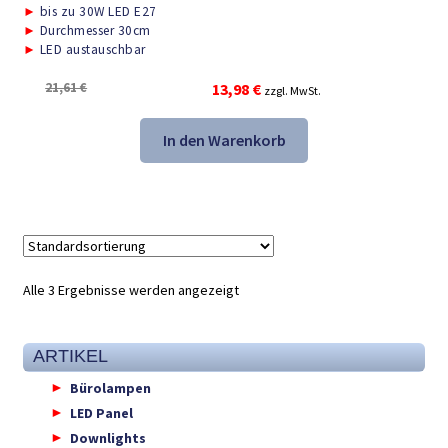
►
bis zu 30W LED E27
►
Durchmesser 30cm
►
LED austauschbar
Ursprünglicher
Aktueller
21,61
€
13,98
€
zzgl. MwSt.
Preis
Preis
war:
ist:
In den Warenkorb
21,61 €
13,98 €.
Alle 3 Ergebnisse werden angezeigt
ARTIKEL
Bürolampen
LED Panel
Downlights