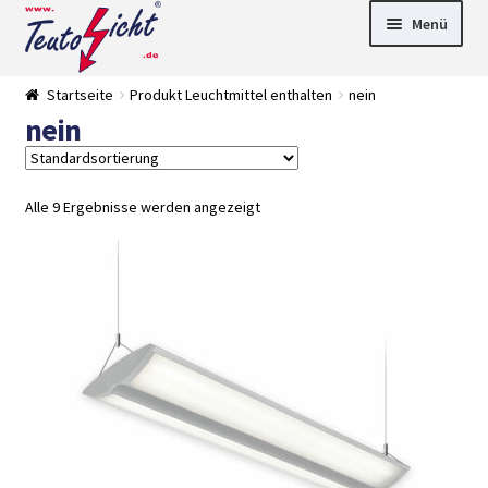
Zur
Springe
Menü
Navigation
zum
springen
Inhalt
► LED Panel
Startseite
Produkt Leuchtmittel enthalten
nein
►
nein
Pflanzenlich
►
t
Downlights
►
Deckenleuch
►
ten
Außenleucht
► LED
Alle 9 Ergebnisse werden angezeigt
en
Streifen
► Zubehör
►
Leuchtmittel
►
Versandarten
► Zahlarten