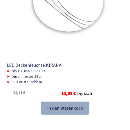
LED Deckenleuchte KIRANA
►
bis zu 30W LED E27
►
Durchmesser 28cm
►
LED austauschbar
Ursprünglicher
Aktueller
21,61
€
13,98
€
zzgl. MwSt.
Preis
Preis
war:
ist:
In den Warenkorb
21,61 €
13,98 €.