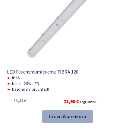
LED Feuchtraumleuchte FIBRA 120
►
IP65
►
bis zu 25W LED
►
besonders bruchfest!
Ursprünglicher
Aktueller
33,43
€
21,98
€
zzgl. MwSt.
Preis
Preis
war:
ist:
In den Warenkorb
33,43 €
21,98 €.