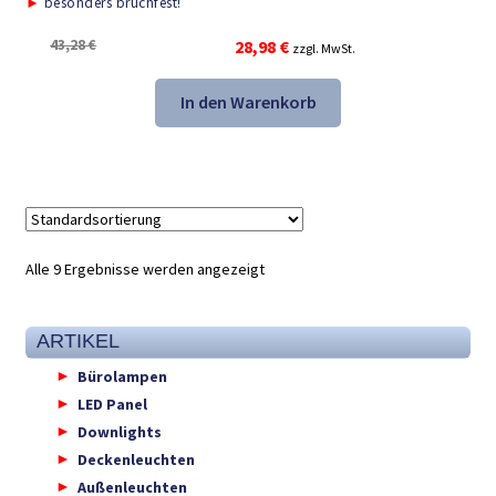
►
besonders bruchfest!
Ursprünglicher
Aktueller
43,28
€
28,98
€
zzgl. MwSt.
Preis
Preis
war:
ist:
In den Warenkorb
43,28 €
28,98 €.
Alle 9 Ergebnisse werden angezeigt
ARTIKEL
Bürolampen
LED Panel
Downlights
Deckenleuchten
Außenleuchten