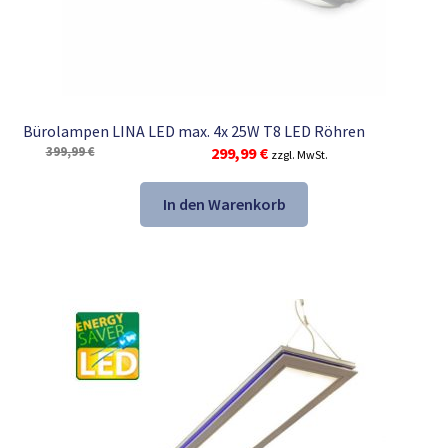
Bürolampen LINA LED max. 4x 25W T8 LED Röhren
Ursprünglicher
Aktueller
399,99
€
299,99
€
zzgl. MwSt.
Preis
Preis
war:
ist:
In den Warenkorb
399,99 €
299,99 €.