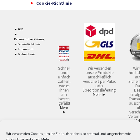
Cookie-Richtlinie
► AGB
►
Datenschutzerklärung
► Cookie-Richtlinie
► Impressum
► Bildnachweis
Schnell
Wir versenden
Wir 
und
unsere Produkte
höchst
einfach
ausschließlich
auf
zahlen,
versichert per Paket
Sicherh
wie es
oder
Da
Ihnen
Speditionslieferung.
Des
am
Mehr ►
erfol
besten
Transa
gefällt!
aussch
Mehr
ü
►
versch
Verbin
Me
Wir verwenden Cookies, um Ihr Einkaufserlebnis so optimal und angenehm wie
2
Lieferzeiten gelten mit Express-24.
Mehr ►
möglich zu gestalten. Mehr: