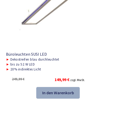
Büroleuchten SUSI LED
►
Dekostreifen blau durchleuchtet
►
bis zu 52 W LED
►
20% indirektes Licht
Ursprünglicher
Aktueller
249,99
€
149,99
€
zzgl. MwSt.
Preis
Preis
war:
ist:
In den Warenkorb
249,99 €
149,99 €.