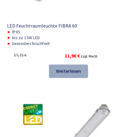
LED Feuchtraumleuchte FIBRA 60
►
IP65
►
bis zu 15W LED
►
besonders bruchfest!
Ursprünglicher
Aktueller
17,71
€
11,98
€
zzgl. MwSt.
Preis
Preis
war:
ist:
Weiterlesen
17,71 €
11,98 €.