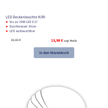
LED Deckenleuchte KIRI
►
bis zu 30W LED E27
►
Durchmesser 30cm
►
LED austauschbar
Ursprünglicher
Aktueller
21,61
€
13,98
€
zzgl. MwSt.
Preis
Preis
war:
ist:
In den Warenkorb
21,61 €
13,98 €.