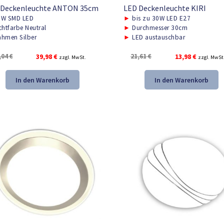
 Deckenleuchte ANTON 35cm
LED Deckenleuchte KIRI
W SMD LED
►
bis zu 30W LED E27
chtfarbe Neutral
►
Durchmesser 30cm
hmen Silber
►
LED austauschbar
Ursprünglicher
Aktueller
Ursprünglicher
Aktueller
,04
€
39,98
€
21,61
€
13,98
€
zzgl. MwSt.
zzgl. MwSt
Preis
Preis
Preis
Preis
war:
ist:
war:
ist:
In den Warenkorb
In den Warenkorb
59,04 €
39,98 €.
21,61 €
13,98 €.