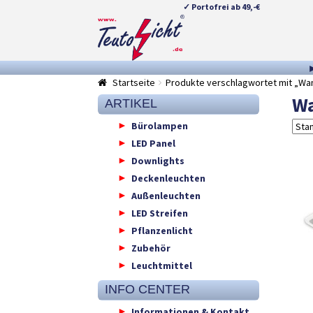
✓ Portofrei ab 49,-€
Zur
Springe
Navigation
zum
springen
Inhalt
Startseite
Produkte verschlagwortet mit „Wa
Wa
ARTIKEL
Bürolampen
LED Panel
Downlights
Deckenleuchten
Außenleuchten
LED Streifen
Pflanzenlicht
Zubehör
Leuchtmittel
INFO CENTER
Informationen & Kontakt