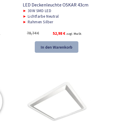
LED Deckenleuchte OSKAR 43cm
►
30W SMD LED
►
Lichtfarbe Neutral
►
Rahmen Silber
Ursprünglicher
Aktueller
78,74
€
52,98
€
.
zzgl. MwSt.
Preis
Preis
war:
ist:
In den Warenkorb
78,74 €
52,98 €.