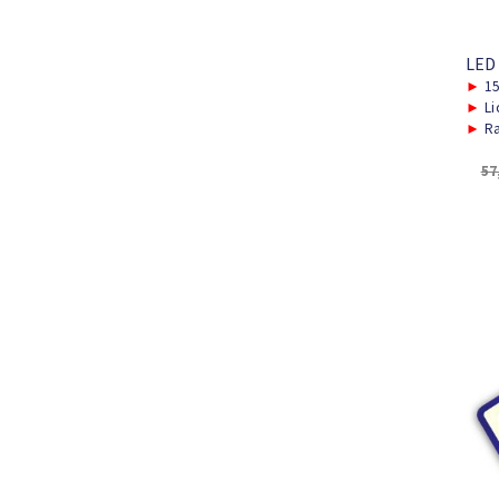
LED
►
15
►
Li
►
Ra
57