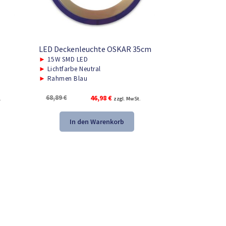
LED Deckenleuchte OSKAR 35cm
►
15W SMD LED
►
Lichtfarbe Neutral
►
Rahmen Blau
Ursprünglicher
Aktueller
68,89
€
46,98
€
.
zzgl. MwSt.
Preis
Preis
war:
ist:
In den Warenkorb
68,89 €
46,98 €.