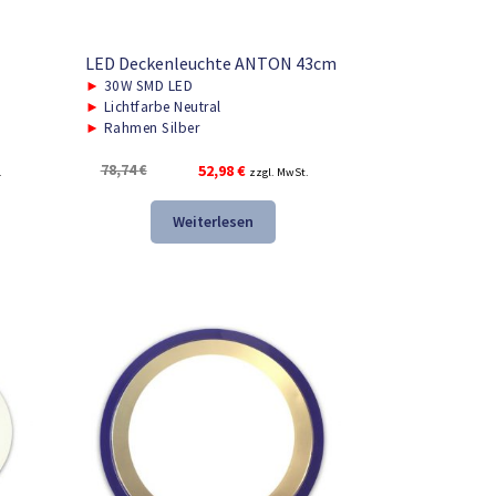
LED Deckenleuchte ANTON 43cm
►
30W SMD LED
►
Lichtfarbe Neutral
►
Rahmen Silber
Ursprünglicher
Aktueller
78,74
€
52,98
€
.
zzgl. MwSt.
Preis
Preis
war:
ist:
Weiterlesen
78,74 €
52,98 €.