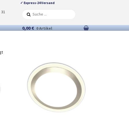
✓ Express-24 Versand
5 31
0,00 €
0 Artikel
gt