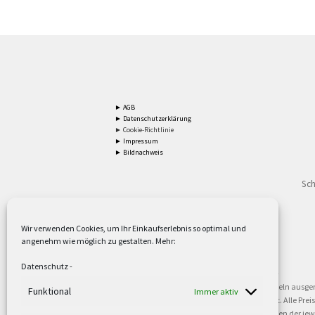
► AGB
► Datenschutzerklärung
► Cookie-Richtlinie
► Impressum
► Bildnachweis
Sch
Wir verwenden Cookies, um Ihr Einkaufserlebnis so optimal und
angenehm wie möglich zu gestalten. Mehr:
2
Lieferzeiten gelten mit Express-24.
Mehr ►
Datenschutz
-
3
Nur für Firmen, Mindestbestellwert: 50,- €.
Mehr ►
5
Versandkostenfrei ab 59,90 € Nettowarenwert. Inseln ausge
Funktional
Immer aktiv
oder gewerblichen Tätigkeit. Kein Verkauf an privat. Alle Pr
sind Warenzeichen oder eingetragene Warenzeichen der jewei