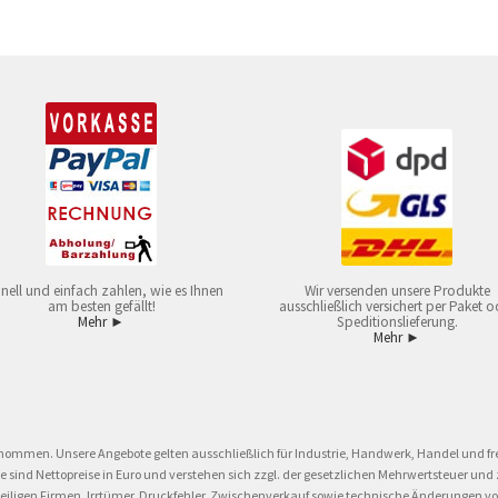
nell und einfach zahlen, wie es Ihnen
Wir versenden unsere Produkte
am besten gefällt!
ausschließlich versichert per Paket o
Mehr ►
Speditionslieferung.
Mehr ►
nommen. Unsere Angebote gelten ausschließlich für Industrie, Handwerk, Handel und fre
eise sind Nettopreise in Euro und verstehen sich zzgl. der gesetzlichen Mehrwertsteuer 
ligen Firmen. Irrtümer, Druckfehler, Zwischenverkauf sowie technische Änderungen vor