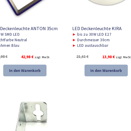
 Deckenleuchte ANTON 35cm
LED Deckenleuchte KIRA
W SMD LED
►
bis zu 30W LED E27
chtfarbe Neutral
►
Durchmesser 30cm
hmen Blau
►
LED austauschbar
Ursprünglicher
Aktueller
Ursprünglicher
Aktueller
,98
€
42,98
€
21,61
€
13,98
€
zzgl. MwSt.
zzgl. MwSt
Preis
Preis
Preis
Preis
war:
ist:
war:
ist:
In den Warenkorb
In den Warenkorb
62,98 €
42,98 €.
21,61 €
13,98 €.