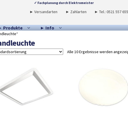
✓ Fachplanung durch Elektromeister
► Versandarten
► Zahlarten
► Tel.: 0521 557 65
► Produkte
► Info
ndleuchte“
ndleuchte
Alle 10 Ergebnisse werden angezei