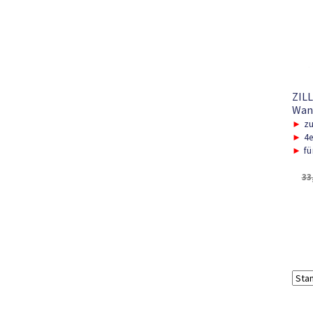
ZILL
Wan
►
zu
►
4e
►
fü
33