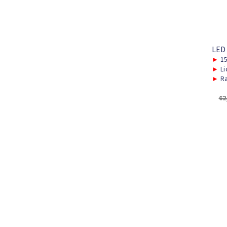
LED
►
15
►
Li
►
Ra
62