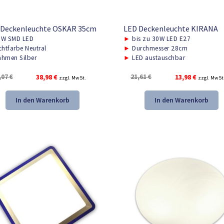
 Deckenleuchte OSKAR 35cm
LED Deckenleuchte KIRANA
W SMD LED
►
bis zu 30W LED E27
chtfarbe Neutral
►
Durchmesser 28cm
hmen Silber
►
LED austauschbar
Ursprünglicher
Aktueller
Ursprünglicher
Aktueller
,07
€
38,98
€
21,61
€
13,98
€
zzgl. MwSt.
zzgl. MwSt
Preis
Preis
Preis
Preis
war:
ist:
war:
ist:
In den Warenkorb
In den Warenkorb
57,07 €
38,98 €.
21,61 €
13,98 €.