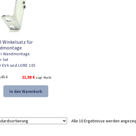
I Winkelsatz für
dmontage
r Wandmontage
r Set
r EVA und LORE 105
Ursprünglicher
Aktueller
,43
€
21,98
€
zzgl. MwSt.
Preis
Preis
war:
ist:
In den Warenkorb
33,43 €
21,98 €.
Alle 10 Ergebnisse werden angezei