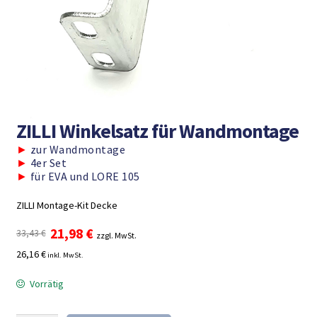
ZILLI Winkelsatz für Wandmontage
►
zur Wandmontage
►
4er Set
►
für EVA und LORE 105
ZILLI Montage-Kit Decke
Ursprünglicher
Aktueller
21,98
€
33,43
€
zzgl. MwSt.
Preis
Preis
26,16 €
inkl. MwSt.
war:
ist:
33,43 €
21,98 €.
Vorrätig