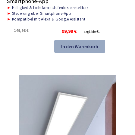
Smartphone-App
►
Helligkeit & Lichtfarbe stufenlos einstellbar
►
Steuerung über Smartphone-App
►
Kompatibel mit Alexa & Google Assistant
Ursprünglicher
Aktueller
149,98
€
99,98
€
zzgl. MwSt.
Preis
Preis
war:
ist:
In den Warenkorb
149,98 €
99,98 €.