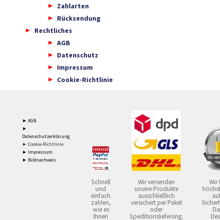
Zahlarten
Rücksendung
Rechtliches
AGB
Datenschutz
Impressum
Cookie-Richtlinie
► AGB
►
Datenschutzerklärung
► Cookie-Richtlinie
► Impressum
► Bildnachweis
Schnell
Wir versenden
Wir 
und
unsere Produkte
höchst
einfach
ausschließlich
auf
zahlen,
versichert per Paket
Sicherh
wie es
oder
Da
Ihnen
Speditionslieferung.
Des