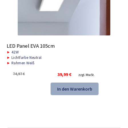
LED Panel EVA 105cm
►
42W
►
Lichtfarbe Neutral
►
Rahmen Weiß
Ursprünglicher
Aktueller
74,97
€
39,99
€
zzgl. MwSt.
Preis
Preis
war:
ist:
In den Warenkorb
74,97 €
39,99 €.