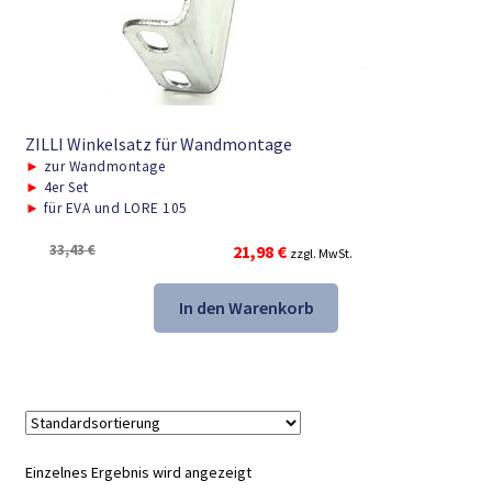
ZILLI Winkelsatz für Wandmontage
►
zur Wandmontage
►
4er Set
►
für EVA und LORE 105
Ursprünglicher
Aktueller
33,43
€
21,98
€
zzgl. MwSt.
Preis
Preis
war:
ist:
In den Warenkorb
33,43 €
21,98 €.
Einzelnes Ergebnis wird angezeigt