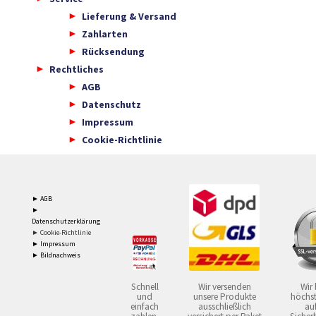
Lieferung & Versand
Zahlarten
Rücksendung
Rechtliches
AGB
Datenschutz
Impressum
Cookie-Richtlinie
► AGB
►
Datenschutzerklärung
► Cookie-Richtlinie
► Impressum
► Bildnachweis
Schnell
Wir versenden
Wir 
und
unsere Produkte
höchst
einfach
ausschließlich
auf