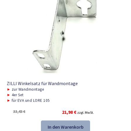
ZILLI Winkelsatz für Wandmontage
►
zur Wandmontage
►
4er Set
►
für EVA und LORE 105
Ursprünglicher
Aktueller
33,43
€
21,98
€
zzgl. MwSt.
Preis
Preis
war:
ist:
In den Warenkorb