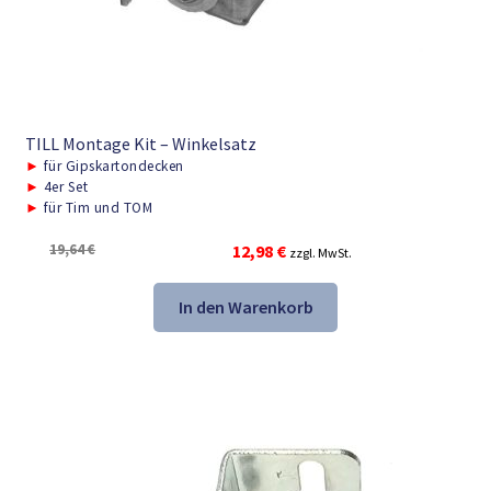
TILL Montage Kit – Winkelsatz
►
für Gipskartondecken
►
4er Set
►
für Tim und TOM
Ursprünglicher
Aktueller
19,64
€
12,98
€
zzgl. MwSt.
Preis
Preis
war:
ist:
In den Warenkorb
19,64 €
12,98 €.