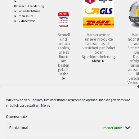
►
Datenschutzerklärung
► Cookie-Richtlinie
► Impressum
► Bildnachweis
Schnell
Wir versenden
Wir 
und
unsere Produkte
höchst
einfach
ausschließlich
auf
zahlen,
versichert per Paket
Sicherh
wie es
oder
Da
Ihnen
Speditionslieferung.
Des
am
Mehr ►
erfol
besten
Transa
gefällt!
aussch
Mehr
ü
►
versch
Verbin
Me
Wir verwenden Cookies, um Ihr Einkaufserlebnis so optimal und angenehm wie
2
Lieferzeiten gelten mit Express-24.
Mehr ►
möglich zu gestalten. Mehr:
3
Nur für Firmen, Mindestbestellwert: 50,- €.
Mehr ►
5
Versandkostenfrei ab 59,90 € Nettowarenwert. Inseln ausgenommen. Unsere
Datenschutz
-
Angebote gelten ausschließlich für Industrie, Handwerk, Handel und freie
Berufe zur Verwendung in der selbständigen, beruflichen oder gewerblichen
Funktional
Immer aktiv
Tätigkeit. Kein Verkauf an privat. Alle Preise sind Nettopreise in Euro und
verstehen sich zzgl. der gesetzlichen Mehrwertsteuer und zzgl. Versand. Alle