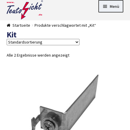
Zur
Springe
Menü
Navigation
zum
springen
Inhalt
► LED Panel
Startseite
Produkte verschlagwortet mit „Kit“
►
Kit
Pflanzenlich
►
t
Downlights
►
Deckenleuch
►
ten
Außenleucht
► LED
Alle 2 Ergebnisse werden angezeigt
en
Streifen
► Zubehör
►
Leuchtmittel
►
Versandarten
► Zahlarten