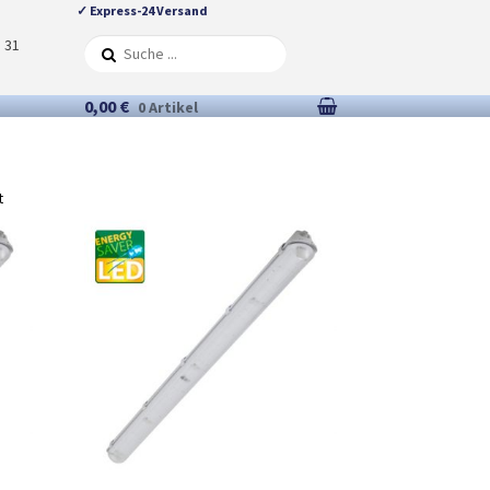
✓ Express-24 Versand
5 31
0,00 €
0 Artikel
t