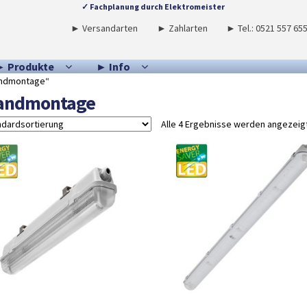
✓ Fachplanung durch Elektromeister
► Versandarten
► Zahlarten
► Tel.: 0521 557 65
► Produkte
► Info
andmontage“
andmontage
Alle 4 Ergebnisse werden angezeig