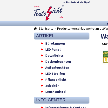
✓ Portofrei ab 49,-€
Zur
Springe
Navigation
zum
springen
Inhalt
Startseite
Produkte verschlagwortet mit „W
W
ARTIKEL
Bürolampen
LED Panel
Downlights
Deckenleuchten
Außenleuchten
LED Streifen
Pflanzenlicht
Zubehör
Leuchtmittel
INFO CENTER
Informationen & Kontakt