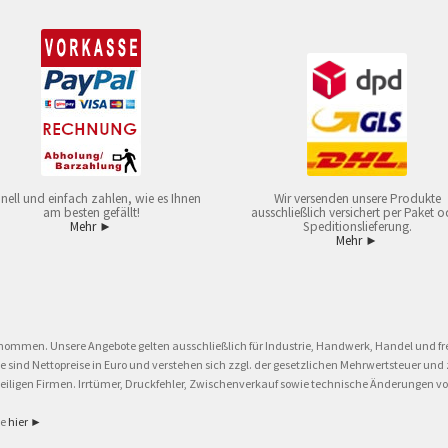
nell und einfach zahlen, wie es Ihnen
Wir versenden unsere Produkte
am besten gefällt!
ausschließlich versichert per Paket o
Mehr ►
Speditionslieferung.
Mehr ►
nommen. Unsere Angebote gelten ausschließlich für Industrie, Handwerk, Handel und fre
eise sind Nettopreise in Euro und verstehen sich zzgl. der gesetzlichen Mehrwertsteuer 
ligen Firmen. Irrtümer, Druckfehler, Zwischenverkauf sowie technische Änderungen vor
ie
hier ►