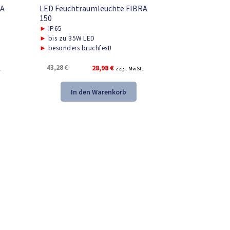
RA
LED Feuchtraumleuchte FIBRA
150
►
IP65
►
bis zu 35W LED
►
besonders bruchfest!
Ursprünglicher
Aktueller
43,28
€
28,98
€
.
zzgl. MwSt.
Preis
Preis
war:
ist:
In den Warenkorb
43,28 €
28,98 €.