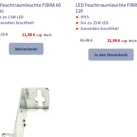
 Feuchtraumleuchte FIBRA 60
LED Feuchtraumleuchte FIB
120
65
s zu 15W LED
►
IP65
sonders bruchfest!
►
bis zu 25W LED
►
besonders bruchfest!
Ursprünglicher
Aktueller
,71
€
11,98
€
zzgl. MwSt.
Ursprünglicher
Aktueller
33,43
€
21,98
€
Preis
Preis
zzgl. MwSt
Preis
Preis
war:
ist:
Weiterlesen
war:
ist:
17,71 €
11,98 €.
In den Warenkorb
33,43 €
21,98 €.