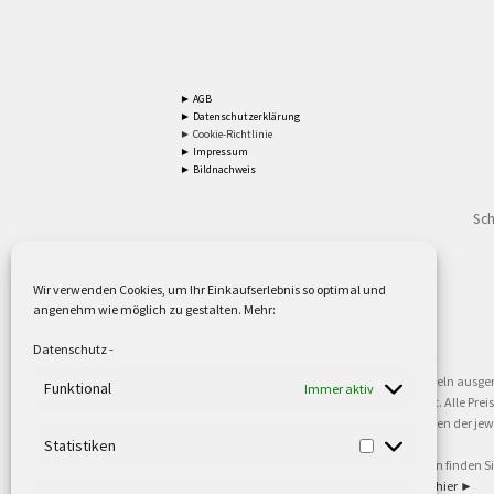
► AGB
► Datenschutzerklärung
► Cookie-Richtlinie
► Impressum
► Bildnachweis
Sch
Wir verwenden Cookies, um Ihr Einkaufserlebnis so optimal und
angenehm wie möglich zu gestalten. Mehr:
2
Lieferzeiten gelten mit Express-24.
Mehr ►
Datenschutz
-
3
Nur für Firmen, Mindestbestellwert: 50,- €.
Mehr ►
5
Versandkostenfrei ab 59,90 € Nettowarenwert. Inseln ausge
Funktional
Immer aktiv
oder gewerblichen Tätigkeit. Kein Verkauf an privat. Alle Pr
sind Warenzeichen oder eingetragene Warenzeichen der jewei
►
Statistiken
6
Weitere Informationen und Zahlungsbedingungen finden S
7
Informationen zu unseren Lieferzeiten finden Sie
hier ►