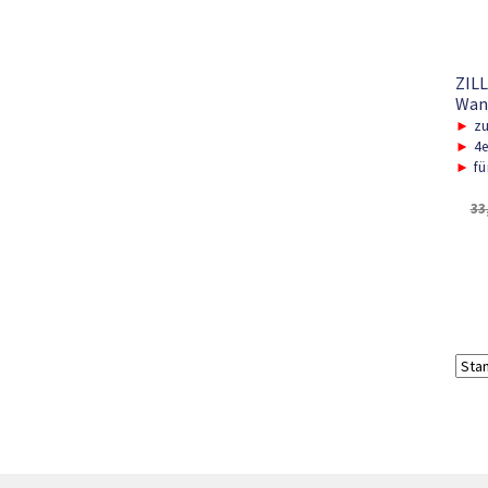
ZILL
Wan
►
zu
►
4e
►
fü
33