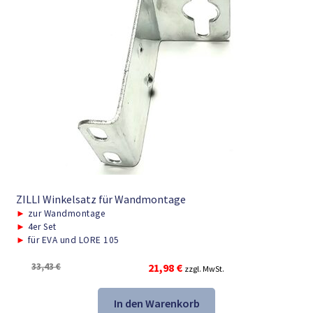
ZILLI Winkelsatz für Wandmontage
►
zur Wandmontage
►
4er Set
►
für EVA und LORE 105
Ursprünglicher
Aktueller
33,43
€
21,98
€
zzgl. MwSt.
Preis
Preis
war:
ist:
In den Warenkorb