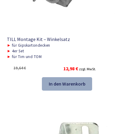
TILL Montage Kit – Winkelsatz
►
für Gipskartondecken
►
4er Set
►
für Tim und TOM
Ursprünglicher
Aktueller
19,64
€
12,98
€
zzgl. MwSt.
Preis
Preis
war:
ist:
In den Warenkorb
19,64 €
12,98 €.