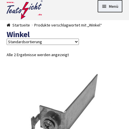
Zur
Springe
Menü
Navigation
zum
springen
Inhalt
► LED Panel
Startseite
Produkte verschlagwortet mit „Winkel“
►
Winkel
Pflanzenlich
►
t
Downlights
►
Deckenleuch
►
ten
Außenleucht
► LED
Alle 2 Ergebnisse werden angezeigt
en
Streifen
► Zubehör
►
Leuchtmittel
►
Versandarten
► Zahlarten