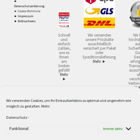
►
Datenschutzerklärung
► Cookie-Richtlinie
► Impressum
► Bildnachweis
Schnell
Wir versenden
Wir 
und
unsere Produkte
höchst
einfach
ausschließlich
auf
zahlen,
versichert per Paket
Sicherh
wie es
oder
Da
Ihnen
Speditionslieferung.
Des
am
Mehr ►
erfol
besten
Transa
gefällt!
aussch
Mehr
ü
►
versch
Verbin
Me
Wir verwenden Cookies, um Ihr Einkaufserlebnis so optimal und angenehm wie
2
Lieferzeiten gelten mit Express-24.
Mehr ►
möglich zu gestalten. Mehr:
3
Nur für Firmen, Mindestbestellwert: 50,- €.
Mehr ►
5
Versandkostenfrei ab 59,90 € Nettowarenwert. Inseln ausgenommen. Unsere
Datenschutz
-
Angebote gelten ausschließlich für Industrie, Handwerk, Handel und freie
Berufe zur Verwendung in der selbständigen, beruflichen oder gewerblichen
Funktional
Immer aktiv
Tätigkeit. Kein Verkauf an privat. Alle Preise sind Nettopreise in Euro und
verstehen sich zzgl. der gesetzlichen Mehrwertsteuer und zzgl. Versand. Alle