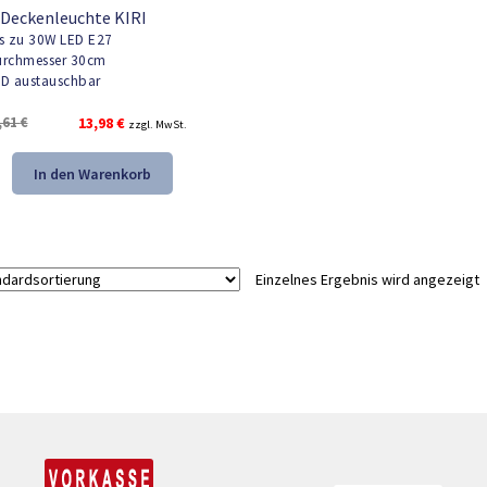
Deckenleuchte KIRI
s zu 30W LED E27
rchmesser 30cm
D austauschbar
Ursprünglicher
Aktueller
,61
€
13,98
€
zzgl. MwSt.
Preis
Preis
war:
ist:
In den Warenkorb
21,61 €
13,98 €.
Einzelnes Ergebnis wird angezeigt