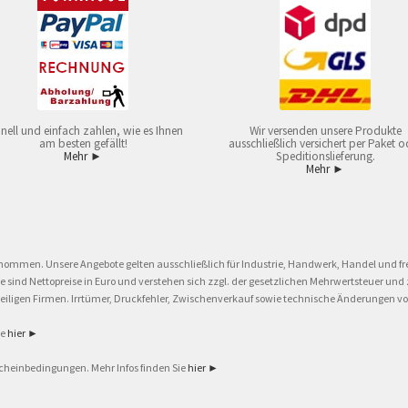
nell und einfach zahlen, wie es Ihnen
Wir versenden unsere Produkte
am besten gefällt!
ausschließlich versichert per Paket o
Mehr ►
Speditionslieferung.
Mehr ►
nommen. Unsere Angebote gelten ausschließlich für Industrie, Handwerk, Handel und fre
eise sind Nettopreise in Euro und verstehen sich zzgl. der gesetzlichen Mehrwertsteuer 
ligen Firmen. Irrtümer, Druckfehler, Zwischenverkauf sowie technische Änderungen vor
ie
hier ►
cheinbedingungen. Mehr Infos finden Sie
hier ►