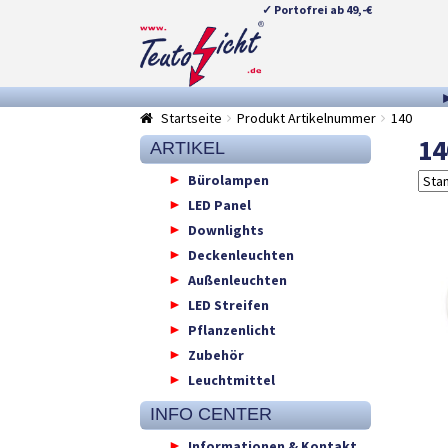
✓ Portofrei ab 49,-€
Zur
Springe
Navigation
zum
springen
Inhalt
Startseite
Produkt Artikelnummer
140
14
ARTIKEL
Bürolampen
LED Panel
Downlights
Deckenleuchten
Außenleuchten
LED Streifen
Pflanzenlicht
Zubehör
Leuchtmittel
INFO CENTER
Informationen & Kontakt