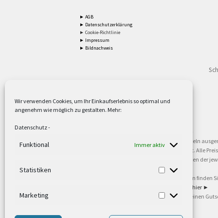
► AGB
► Datenschutzerklärung
► Cookie-Richtlinie
► Impressum
► Bildnachweis
Sch
Wir verwenden Cookies, um Ihr Einkaufserlebnis so optimal und
angenehm wie möglich zu gestalten. Mehr:
2
Lieferzeiten gelten mit Express-24.
Mehr ►
Datenschutz
-
3
Nur für Firmen, Mindestbestellwert: 50,- €.
Mehr ►
5
Versandkostenfrei ab 59,90 € Nettowarenwert. Inseln ausge
Funktional
Immer aktiv
oder gewerblichen Tätigkeit. Kein Verkauf an privat. Alle Pr
sind Warenzeichen oder eingetragene Warenzeichen der jewei
►
Statistiken
6
Weitere Informationen und Zahlungsbedingungen finden S
7
Informationen zu unseren Lieferzeiten finden Sie
hier ►
Marketing
8
Ab 79,- Nettowarenwert. Es gelten unsere allgemeinen Guts
©2002-2021 TEUTO LICHT GmbH