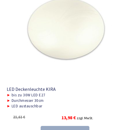
LED Deckenleuchte KIRA
►
bis zu 30W LED E27
►
Durchmesser 30cm
►
LED austauschbar
Ursprünglicher
Aktueller
21,61
€
13,98
€
zzgl. MwSt.
Preis
Preis