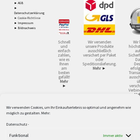
► AGB
►
Datenschutzerklärung
► Cookie-Richtlinie
► Impressum
► Bildnachweis
Schnell
Wir versenden
Wir 
und
unsere Produkte
höchst
einfach
ausschließlich
auf
zahlen,
versichert per Paket
Sicherh
wie es
oder
Da
Ihnen
Speditionslieferung.
Des
am
Mehr ►
erfol
besten
Transa
gefällt!
aussch
Mehr
ü
►
versch
Verbin
Me
Wir verwenden Cookies, um Ihr Einkaufserlebnis so optimal und angenehm wie
2
Lieferzeiten gelten mit Express-24.
Mehr ►
möglich zu gestalten. Mehr:
3
Nur für Firmen, Mindestbestellwert: 50,- €.
Mehr ►
5
Versandkostenfrei ab 59,90 € Nettowarenwert. Inseln ausgenommen. Unsere
Datenschutz
-
Angebote gelten ausschließlich für Industrie, Handwerk, Handel und freie
Berufe zur Verwendung in der selbständigen, beruflichen oder gewerblichen
Funktional
Immer aktiv