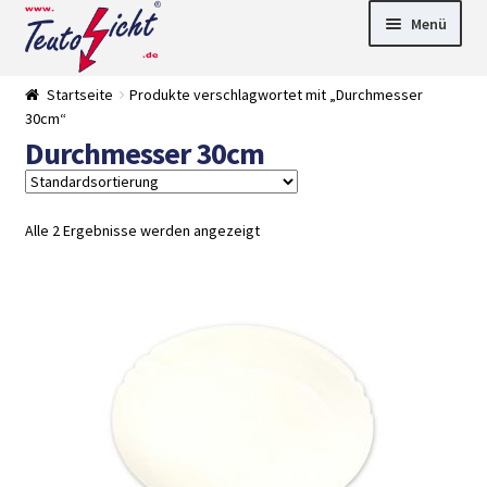
Zur
Springe
Menü
Navigation
zum
springen
Inhalt
► LED Panel
Startseite
Produkte verschlagwortet mit „Durchmesser
►
30cm“
Pflanzenlich
►
Durchmesser 30cm
t
Downlights
►
Deckenleuch
►
ten
Außenleucht
► LED
en
Streifen
► Zubehör
Alle 2 Ergebnisse werden angezeigt
►
Leuchtmittel
►
Versandarten
► Zahlarten