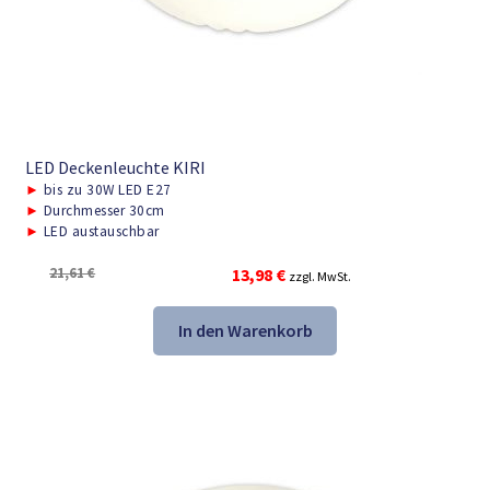
LED Deckenleuchte KIRI
►
bis zu 30W LED E27
►
Durchmesser 30cm
►
LED austauschbar
Ursprünglicher
Aktueller
21,61
€
13,98
€
zzgl. MwSt.
Preis
Preis
war:
ist:
In den Warenkorb
21,61 €
13,98 €.