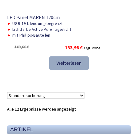
LED Panel MAREN 120cm
►
UGR 19 blendungsbegrenzt
►
Lichtfarbe Active Pure Tageslicht
►
mit Philips-Bauteilen
Ursprünglicher
Aktueller
149,66
€
133,98
€
zzgl. MwSt.
Preis
Preis
war:
ist:
Weiterlesen
149,66 €
133,98 €.
Alle 12 Ergebnisse werden angezeigt
ARTIKEL