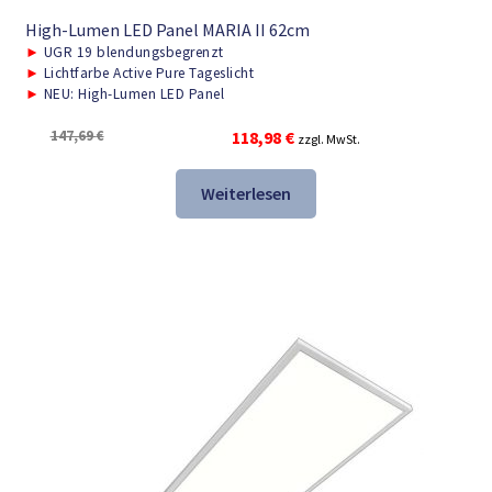
High-Lumen LED Panel MARIA II 62cm
►
UGR 19 blendungsbegrenzt
►
Lichtfarbe Active Pure Tageslicht
►
NEU: High-Lumen LED Panel
Ursprünglicher
Aktueller
147,69
€
118,98
€
zzgl. MwSt.
Preis
Preis
war:
ist:
Weiterlesen
147,69 €
118,98 €.