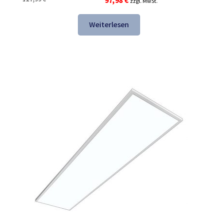
zzgl. MwSt.
Preis
Preis
war:
ist:
Weiterlesen
127,99 €
97,98 €.