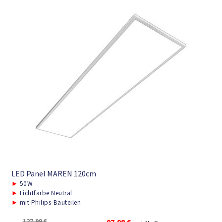
LED Panel MAREN 120cm
►
50W
►
Lichtfarbe Neutral
►
mit Philips-Bauteilen
Ursprünglicher
Aktueller
127,99
€
97,98
€