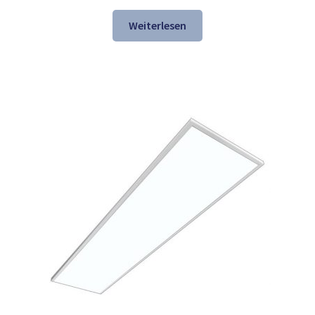
Preis
Preis
war:
ist:
Weiterlesen
157,54 €
106,98 €.