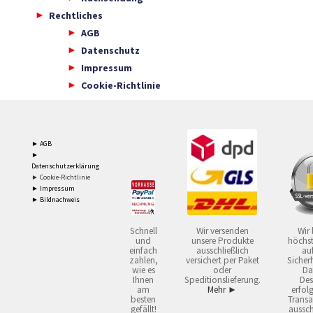
Rechtliches
AGB
Datenschutz
Impressum
Cookie-Richtlinie
► AGB
►
Datenschutzerklärung
► Cookie-Richtlinie
► Impressum
► Bildnachweis
Schnell
Wir versenden
Wir 
und
unsere Produkte
höchst
einfach
ausschließlich
auf
zahlen,
versichert per Paket
Sicherh
wie es
oder
Da
Ihnen
Speditionslieferung.
Des
am
Mehr ►
erfol
besten
Transa
gefällt!
aussch