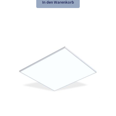
war:
ist:
In den Warenkorb
153,60 €
104,98 €.