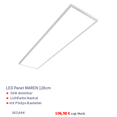
LED Panel MAREN 120cm
►
50W dimmbar
►
Lichtfarbe Neutral
►
mit Philips-Bauteilen
Ursprünglicher
Aktueller
157,54
€
106,98
€
zzgl. MwSt.