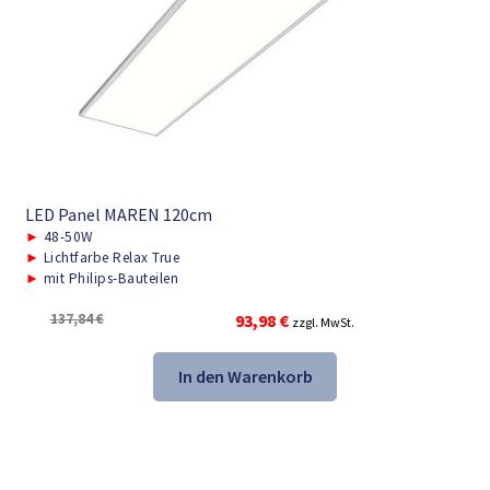
LED Panel MAREN 120cm
►
48-50W
►
Lichtfarbe Relax True
►
mit Philips-Bauteilen
Ursprünglicher
Aktueller
137,84
€
93,98
€
zzgl. MwSt.
Preis
Preis
war:
ist:
In den Warenkorb
137,84 €
93,98 €.