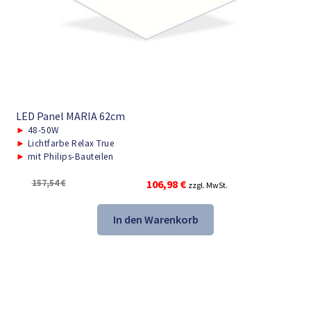
LED Panel MARIA 62cm
►
48-50W
►
Lichtfarbe Relax True
►
mit Philips-Bauteilen
Ursprünglicher
Aktueller
157,54
€
106,98
€
zzgl. MwSt.
Preis
Preis
war:
ist:
In den Warenkorb
157,54 €
106,98 €.