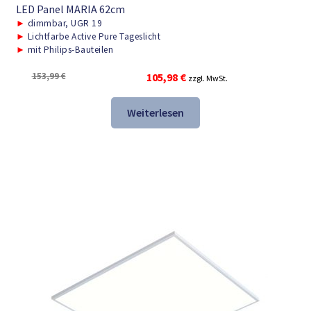
LED Panel MARIA 62cm
►
dimmbar, UGR 19
►
Lichtfarbe Active Pure Tageslicht
►
mit Philips-Bauteilen
Ursprünglicher
Aktueller
153,99
€
105,98
€
zzgl. MwSt.
Preis
Preis
war:
ist:
Weiterlesen
153,99 €
105,98 €.