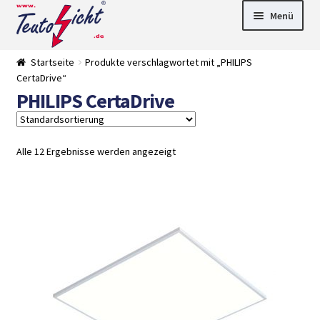
Zur
Springe
Menü
Navigation
zum
springen
Inhalt
► LED Panel
Startseite
Produkte verschlagwortet mit „PHILIPS
►
CertaDrive“
Pflanzenlich
►
PHILIPS CertaDrive
t
Downlights
►
Deckenleuch
►
ten
Außenleucht
► LED
en
Streifen
► Zubehör
Alle 12 Ergebnisse werden angezeigt
►
Leuchtmittel
►
Versandarten
► Zahlarten