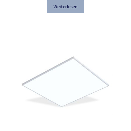
war:
ist:
Weiterlesen
137,84 €
74,97 €.