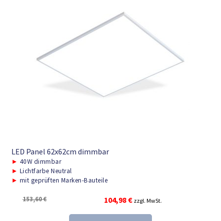
LED Panel 62x62cm dimmbar
►
40W dimmbar
►
Lichtfarbe Neutral
►
mit geprüften Marken-Bauteile
Ursprünglicher
Aktueller
153,60
€
104,98
€
zzgl. MwSt.
Preis
Preis