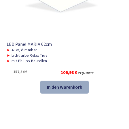
LED Panel MARIA 62cm
►
48W, dimmbar
►
Lichtfarbe Relax True
►
mit Philips-Bauteilen
Ursprünglicher
Aktueller
157,54
€
106,98
€
zzgl. MwSt.
Preis
Preis
war:
ist:
In den Warenkorb
157,54 €
106,98 €.