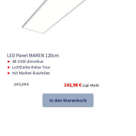
LED Panel MAREN 120cm
►
48-50W dimmbar
►
Lichtfarbe Relax True
►
mit Marken-Bauteilen
Ursprünglicher
Aktueller
167,39
€
102,98
€
zzgl. MwSt.
Preis
Preis
war:
ist:
In den Warenkorb
167,39 €
102,98 €.