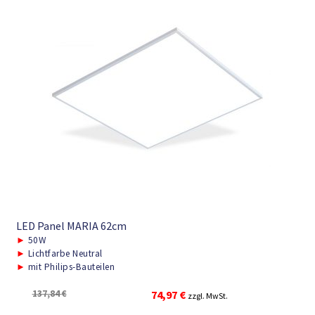
LED Panel MARIA 62cm
►
50W
►
Lichtfarbe Neutral
►
mit Philips-Bauteilen
Ursprünglicher
Aktueller
137,84
€
74,97
€
zzgl. MwSt.
Preis
Preis