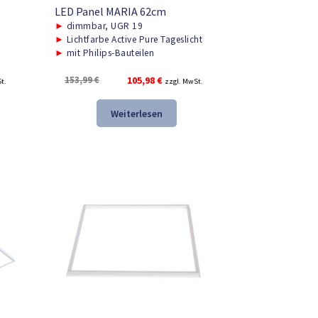
LED Panel MARIA 62cm
►
dimmbar, UGR 19
►
Lichtfarbe Active Pure Tageslicht
►
mit Philips-Bauteilen
r
Ursprünglicher
Aktueller
153,99
€
105,98
€
t.
zzgl. MwSt.
Preis
Preis
war:
ist:
Weiterlesen
.
153,99 €
105,98 €.