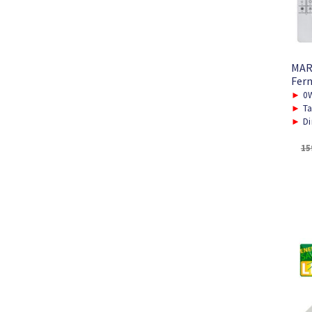
MAR
Fern
►
0W
►
Ta
►
Di
15