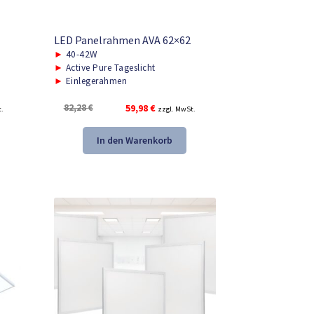
LED Panelrahmen AVA 62×62
►
40-42W
►
Active Pure Tageslicht
►
Einlegerahmen
r
Ursprünglicher
Aktueller
82,28
€
59,98
€
t.
zzgl. MwSt.
Preis
Preis
war:
ist:
In den Warenkorb
82,28 €
59,98 €.