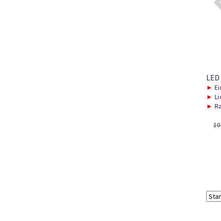
LED
►
Ei
►
Li
►
Ra
10