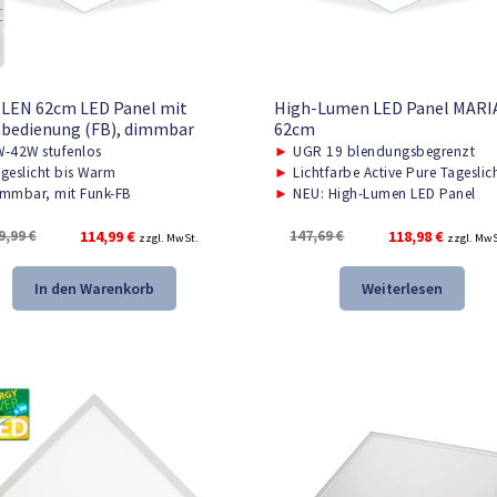
LEN 62cm LED Panel mit
High-Lumen LED Panel MARIA
bedienung (FB), dimmbar
62cm
-42W stufenlos
►
UGR 19 blendungsbegrenzt
geslicht bis Warm
►
Lichtfarbe Active Pure Tageslic
mmbar, mit Funk-FB
►
NEU: High-Lumen LED Panel
Ursprünglicher
Aktueller
Ursprünglicher
Aktuelle
9,99
€
114,99
€
147,69
€
118,98
€
zzgl. MwSt.
zzgl. MwS
Preis
Preis
Preis
Preis
war:
ist:
war:
ist:
In den Warenkorb
Weiterlesen
159,99 €
114,99 €.
147,69 €
118,98 €