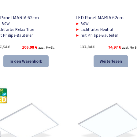
 Panel MARIA 62cm
LED Panel MARIA 62cm
-50W
►
50W
chtfarbe Relax True
►
Lichtfarbe Neutral
t Philips-Bauteilen
►
mit Philips-Bauteilen
Ursprünglicher
Aktueller
Ursprünglicher
Aktuelle
7,54
€
106,98
€
137,84
€
74,97
€
zzgl. MwSt.
zzgl. MwS
Preis
Preis
Preis
Preis
war:
ist:
war:
ist:
In den Warenkorb
Weiterlesen
157,54 €
106,98 €.
137,84 €
74,97 €.