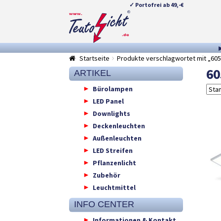
✓ Portofrei ab 49,-€
Zur
Springe
Navigation
zum
springen
Inhalt
Startseite
Produkte verschlagwortet mit „60
60
ARTIKEL
Bürolampen
LED Panel
Downlights
Deckenleuchten
Außenleuchten
LED Streifen
Pflanzenlicht
Zubehör
Leuchtmittel
INFO CENTER
Informationen & Kontakt