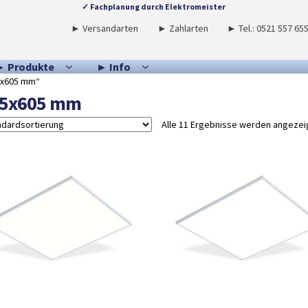
✓ Fachplanung durch Elektromeister
► Versandarten
► Zahlarten
► Tel.: 0521 557 65
► Produkte
► Info
5x605 mm“
5x605 mm
Alle 11 Ergebnisse werden angezei