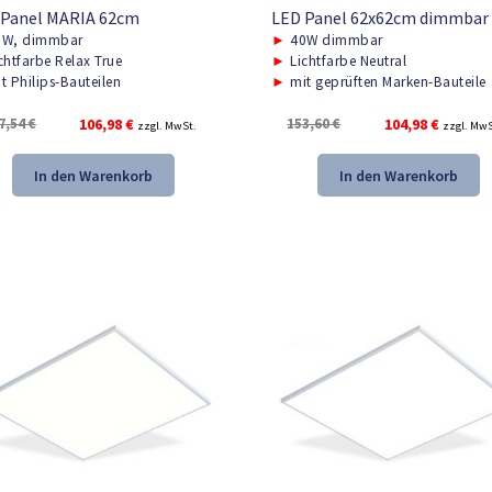
 Panel MARIA 62cm
LED Panel 62x62cm dimmbar
W, dimmbar
►
40W dimmbar
chtfarbe Relax True
►
Lichtfarbe Neutral
t Philips-Bauteilen
►
mit geprüften Marken-Bauteile
Ursprünglicher
Aktueller
Ursprünglicher
Aktuelle
7,54
€
106,98
€
153,60
€
104,98
€
zzgl. MwSt.
zzgl. MwS
Preis
Preis
Preis
Preis
war:
ist:
war:
ist:
In den Warenkorb
In den Warenkorb
157,54 €
106,98 €.
153,60 €
104,98 €