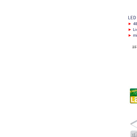
LED
►
48
►
Li
►
mi
15