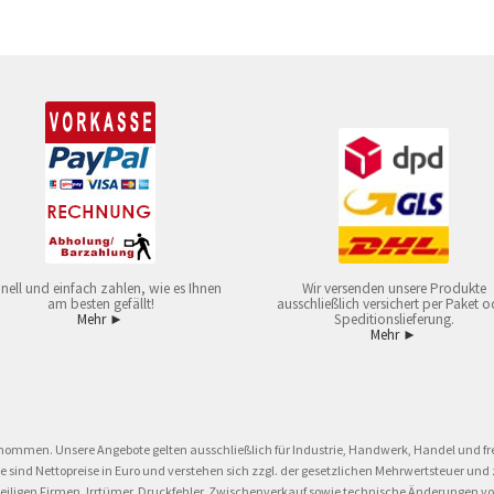
nell und einfach zahlen, wie es Ihnen
Wir versenden unsere Produkte
am besten gefällt!
ausschließlich versichert per Paket o
Mehr ►
Speditionslieferung.
Mehr ►
nommen. Unsere Angebote gelten ausschließlich für Industrie, Handwerk, Handel und fre
eise sind Nettopreise in Euro und verstehen sich zzgl. der gesetzlichen Mehrwertsteuer 
ligen Firmen. Irrtümer, Druckfehler, Zwischenverkauf sowie technische Änderungen vor