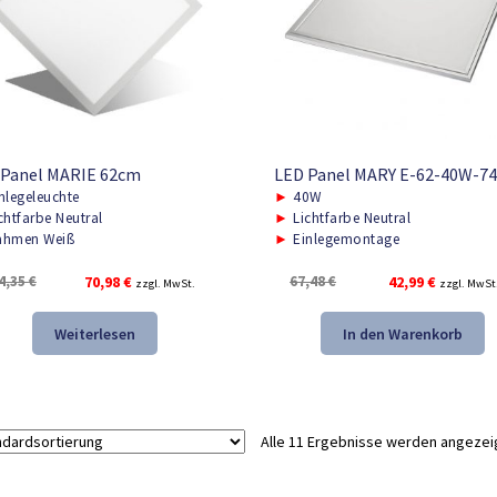
 Panel MARIE 62cm
LED Panel MARY E-62-40W-7
nlegeleuchte
►
40W
chtfarbe Neutral
►
Lichtfarbe Neutral
hmen Weiß
►
Einlegemontage
Ursprünglicher
Aktueller
Ursprünglicher
Aktueller
4,35
€
70,98
€
67,48
€
42,99
€
zzgl. MwSt.
zzgl. MwSt
Preis
Preis
Preis
Preis
war:
ist:
war:
ist:
Weiterlesen
In den Warenkorb
104,35 €
70,98 €.
67,48 €
42,99 €.
Alle 11 Ergebnisse werden angezei