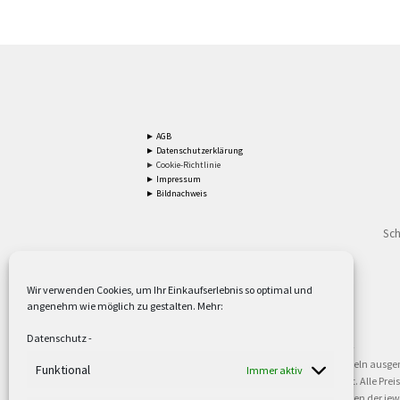
► AGB
► Datenschutzerklärung
► Cookie-Richtlinie
► Impressum
► Bildnachweis
Sch
Wir verwenden Cookies, um Ihr Einkaufserlebnis so optimal und
angenehm wie möglich zu gestalten. Mehr:
2
Lieferzeiten gelten mit Express-24.
Mehr ►
Datenschutz
-
3
Nur für Firmen, Mindestbestellwert: 50,- €.
Mehr ►
5
Versandkostenfrei ab 59,90 € Nettowarenwert. Inseln ausge
Funktional
Immer aktiv
oder gewerblichen Tätigkeit. Kein Verkauf an privat. Alle Pr
sind Warenzeichen oder eingetragene Warenzeichen der jewei