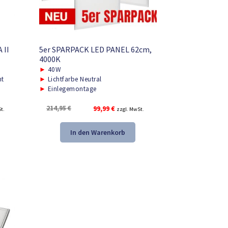
 II
5er SPARPACK LED PANEL 62cm,
4000K
►
40W
ht
►
Lichtfarbe Neutral
►
Einlegemontage
r
Ursprünglicher
Aktueller
214,95
€
99,99
€
t.
zzgl. MwSt.
Preis
Preis
war:
ist:
In den Warenkorb
.
214,95 €
99,99 €.