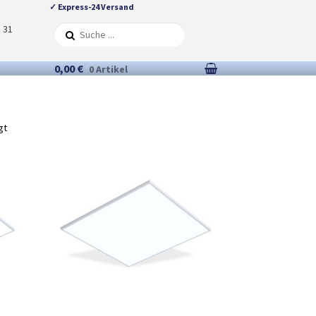
✓ Express-24 Versand
5 31
0,00 €
0 Artikel
gt