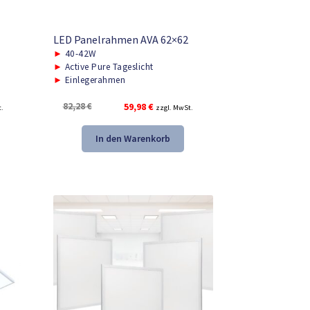
LED Panelrahmen AVA 62×62
►
40-42W
►
Active Pure Tageslicht
►
Einlegerahmen
r
Ursprünglicher
Aktueller
82,28
€
59,98
€
t.
zzgl. MwSt.
Preis
Preis
war:
ist:
In den Warenkorb
82,28 €
59,98 €.