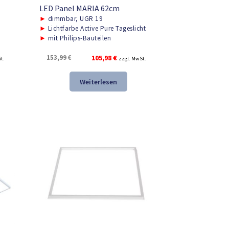
LED Panel MARIA 62cm
►
dimmbar, UGR 19
►
Lichtfarbe Active Pure Tageslicht
►
mit Philips-Bauteilen
r
Ursprünglicher
Aktueller
153,99
€
105,98
€
t.
zzgl. MwSt.
Preis
Preis
war:
ist:
Weiterlesen
.
153,99 €
105,98 €.