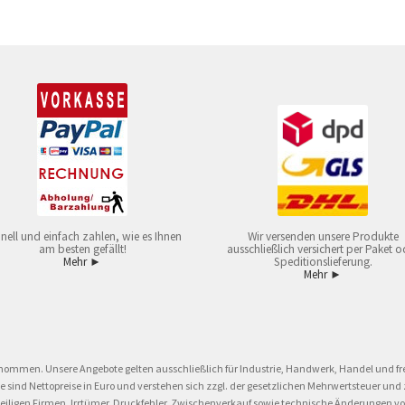
nell und einfach zahlen, wie es Ihnen
Wir versenden unsere Produkte
am besten gefällt!
ausschließlich versichert per Paket o
Mehr ►
Speditionslieferung.
Mehr ►
nommen. Unsere Angebote gelten ausschließlich für Industrie, Handwerk, Handel und fre
eise sind Nettopreise in Euro und verstehen sich zzgl. der gesetzlichen Mehrwertsteuer 
ligen Firmen. Irrtümer, Druckfehler, Zwischenverkauf sowie technische Änderungen vor