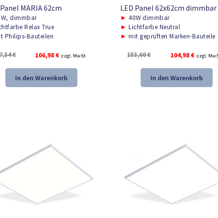
 Panel MARIA 62cm
LED Panel 62x62cm dimmbar
W, dimmbar
►
40W dimmbar
chtfarbe Relax True
►
Lichtfarbe Neutral
t Philips-Bauteilen
►
mit geprüften Marken-Bauteile
Ursprünglicher
Aktueller
Ursprünglicher
Aktuelle
7,54
€
106,98
€
153,60
€
104,98
€
zzgl. MwSt.
zzgl. MwS
Preis
Preis
Preis
Preis
war:
ist:
war:
ist:
In den Warenkorb
In den Warenkorb
157,54 €
106,98 €.
153,60 €
104,98 €