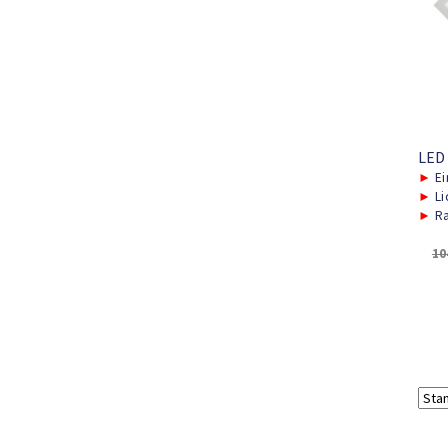
LED
►
Ei
►
Li
►
Ra
10