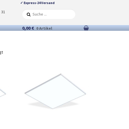
✓ Express-24 Versand
5 31
0,00 €
0 Artikel
gt