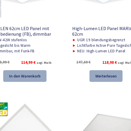
LEN 62cm LED Panel mit
High-Lumen LED Panel MARIA
bedienung (FB), dimmbar
62cm
-42W stufenlos
►
UGR 19 blendungsbegrenzt
geslicht bis Warm
►
Lichtfarbe Active Pure Tageslic
mmbar, mit Funk-FB
►
NEU: High-Lumen LED Panel
Ursprünglicher
Aktueller
Ursprünglicher
Aktuelle
9,99
€
114,99
€
147,69
€
118,98
€
zzgl. MwSt.
zzgl. MwS
Preis
Preis
Preis
Preis
war:
ist:
war:
ist:
In den Warenkorb
Weiterlesen
159,99 €
114,99 €.
147,69 €
118,98 €