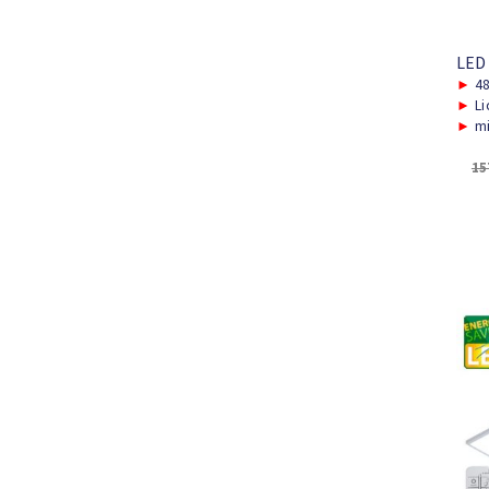
LED
►
48
►
Li
►
mi
15