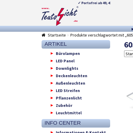
✓ Portofrei ab 49,-€
Zur
Springe
Navigation
zum
springen
Inhalt
Startseite
Produkte verschlagwortet mit „60
60
ARTIKEL
Bürolampen
LED Panel
Downlights
Deckenleuchten
Außenleuchten
LED Streifen
Pflanzenlicht
Zubehör
Leuchtmittel
INFO CENTER
Informationen & Kontakt