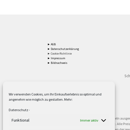
► AGB
► Datenschutzerklärung
► Cookie-Richtlinie
► Impressum
► Bildnachweis
Sch
Wir verwenden Cookies, um Ihr Einkaufserlebnis so optimal und
angenehm wie möglich zu gestalten. Mehr:
2
Lieferzeiten gelten mit Express-24.
Mehr ►
Datenschutz
-
3
Nur für Firmen, Mindestbestellwert: 50,- €.
Mehr ►
5
Versandkostenfrei ab 59,90 € Nettowarenwert. Inseln ausge
Funktional
Immer aktiv
oder gewerblichen Tätigkeit. Kein Verkauf an privat. Alle Pr
sind Warenzeichen oder eingetragene Warenzeichen der jewei