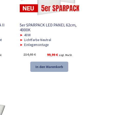
 II
5er SPARPACK LED PANEL 62cm,
4000K
►
40W
ht
►
Lichtfarbe Neutral
►
Einlegemontage
r
Ursprünglicher
Aktueller
214,95
€
99,99
€
t.
zzgl. MwSt.
Preis
Preis
war:
ist:
In den Warenkorb
.
214,95 €
99,99 €.