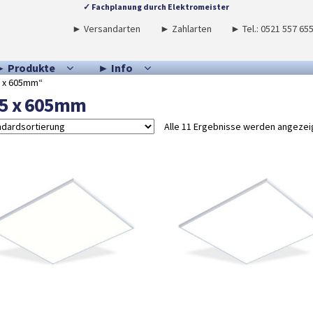
✓ Fachplanung durch Elektromeister
► Versandarten
► Zahlarten
► Tel.: 0521 557 65
► Produkte
► Info
5 x 605mm“
5 x 605mm
Alle 11 Ergebnisse werden angezei