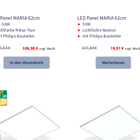
 Panel MARIA 62cm
LED Panel MARIA 62cm
-50W
►
50W
chtfarbe Relax True
►
Lichtfarbe Neutral
t Philips-Bauteilen
►
mit Philips-Bauteilen
Ursprünglicher
Aktueller
Ursprünglicher
Aktuelle
7,54
€
106,98
€
137,84
€
74,97
€
zzgl. MwSt.
zzgl. MwS
Preis
Preis
Preis
Preis
war:
ist:
war:
ist:
In den Warenkorb
Weiterlesen
157,54 €
106,98 €.
137,84 €
74,97 €.