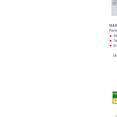
MAR
Fern
►
0W
►
Ta
►
Di
15