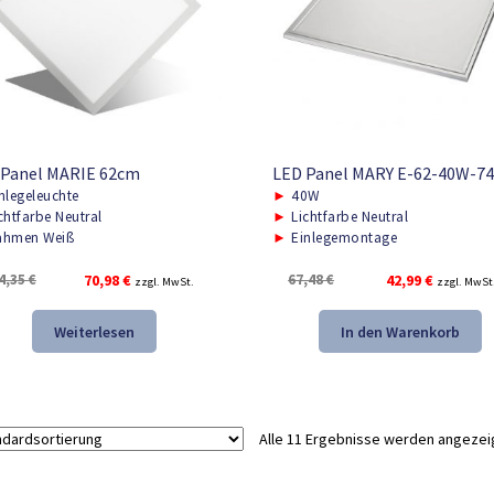
 Panel MARIE 62cm
LED Panel MARY E-62-40W-7
nlegeleuchte
►
40W
chtfarbe Neutral
►
Lichtfarbe Neutral
hmen Weiß
►
Einlegemontage
Ursprünglicher
Aktueller
Ursprünglicher
Aktueller
4,35
€
70,98
€
67,48
€
42,99
€
zzgl. MwSt.
zzgl. MwSt
Preis
Preis
Preis
Preis
war:
ist:
war:
ist:
Weiterlesen
In den Warenkorb
104,35 €
70,98 €.
67,48 €
42,99 €.
Alle 11 Ergebnisse werden angezei