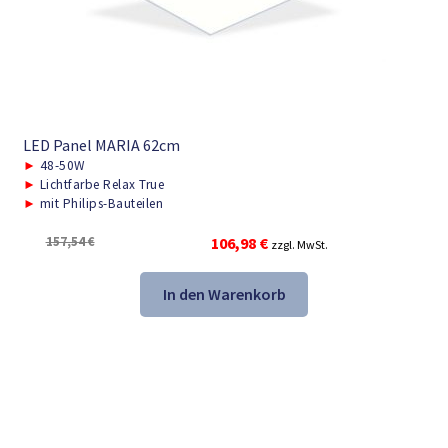
LED Panel MARIA 62cm
►
48-50W
►
Lichtfarbe Relax True
►
mit Philips-Bauteilen
Ursprünglicher
Aktueller
157,54
€
106,98
€
zzgl. MwSt.
Preis
Preis
war:
ist:
In den Warenkorb
157,54 €
106,98 €.