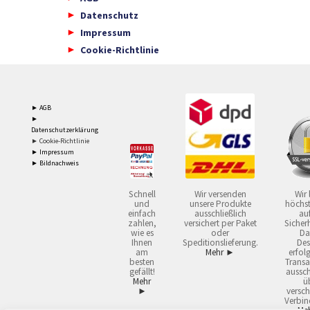
Datenschutz
Impressum
Cookie-Richtlinie
► AGB
►
Datenschutzerklärung
► Cookie-Richtlinie
► Impressum
► Bildnachweis
Schnell
Wir versenden
Wir 
und
unsere Produkte
höchst
einfach
ausschließlich
auf
zahlen,
versichert per Paket
Sicherh
wie es
oder
Da
Ihnen
Speditionslieferung.
Des
am
Mehr ►
erfol
besten
Transa
gefällt!
aussch
Mehr
ü
►
versch
Verbin