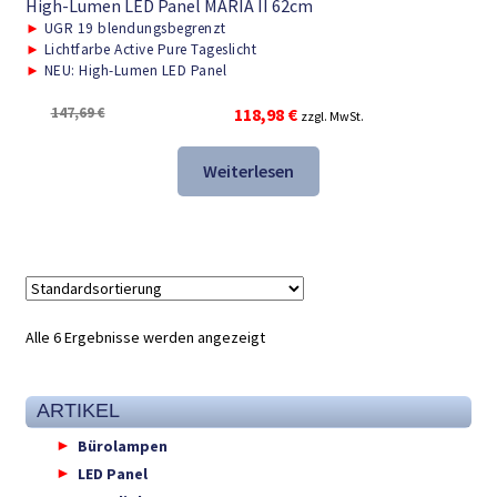
High-Lumen LED Panel MARIA II 62cm
►
UGR 19 blendungsbegrenzt
►
Lichtfarbe Active Pure Tageslicht
►
NEU: High-Lumen LED Panel
Ursprünglicher
Aktueller
147,69
€
118,98
€
zzgl. MwSt.
Preis
Preis
war:
ist:
Weiterlesen
147,69 €
118,98 €.
Alle 6 Ergebnisse werden angezeigt
ARTIKEL
Bürolampen
LED Panel