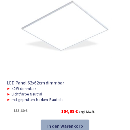
LED Panel 62x62cm dimmbar
►
40W dimmbar
►
Lichtfarbe Neutral
►
mit geprüften Marken-Bauteile
Ursprünglicher
Aktueller
153,60
€
104,98
€
zzgl. MwSt.
Preis
Preis
war:
ist:
In den Warenkorb