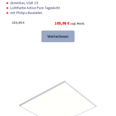
►
dimmbar, UGR 19
►
Lichtfarbe Active Pure Tageslicht
►
mit Philips-Bauteilen
Ursprünglicher
Aktueller
153,99
€
105,98
€
zzgl. MwSt.
Preis
Preis
war:
ist:
Weiterlesen
153,99 €
105,98 €.