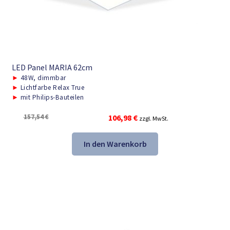
LED Panel MARIA 62cm
►
48W, dimmbar
►
Lichtfarbe Relax True
►
mit Philips-Bauteilen
Ursprünglicher
Aktueller
157,54
€
106,98
€
zzgl. MwSt.
Preis
Preis
war:
ist:
In den Warenkorb
157,54 €
106,98 €.