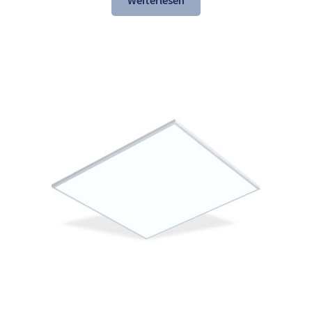
Weiterlesen
137,84 €
74,97 €.