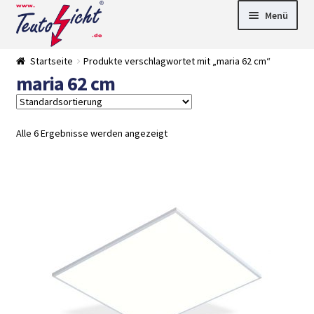
Zur
Springe
Menü
Navigation
zum
springen
Inhalt
► LED Panel
Startseite
Produkte verschlagwortet mit „maria 62 cm“
►
maria 62 cm
Pflanzenlich
►
t
Downlights
►
Deckenleuch
►
ten
Außenleucht
► LED
Alle 6 Ergebnisse werden angezeigt
en
Streifen
► Zubehör
►
Leuchtmittel
►
Versandarten
► Zahlarten