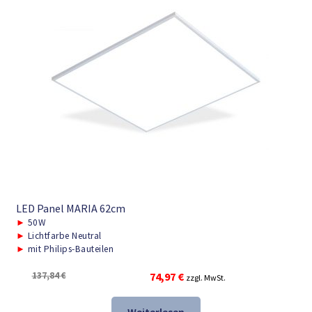
LED Panel MARIA 62cm
►
50W
►
Lichtfarbe Neutral
►
mit Philips-Bauteilen
Ursprünglicher
Aktueller
137,84
€
74,97
€
zzgl. MwSt.
Preis
Preis
war:
ist: