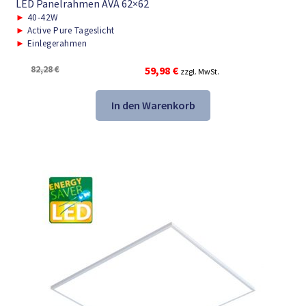
LED Panelrahmen AVA 62×62
►
40-42W
►
Active Pure Tageslicht
►
Einlegerahmen
Ursprünglicher
Aktueller
82,28
€
59,98
€
zzgl. MwSt.
Preis
Preis
war:
ist:
In den Warenkorb
82,28 €
59,98 €.