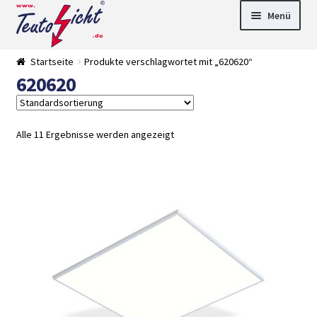
Zur
Springe
Menü
Navigation
zum
springen
Inhalt
► LED Panel
Startseite
Produkte verschlagwortet mit „620620“
►
620620
Pflanzenlich
►
t
Downlights
►
Deckenleuch
►
ten
Außenleucht
► LED
Alle 11 Ergebnisse werden angezeigt
en
Streifen
► Zubehör
►
Leuchtmittel
►
Versandarten
► Zahlarten