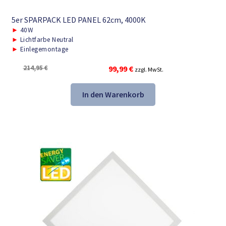
5er SPARPACK LED PANEL 62cm, 4000K
►
40W
►
Lichtfarbe Neutral
►
Einlegemontage
Ursprünglicher
Aktueller
214,95
€
99,99
€
zzgl. MwSt.
Preis
Preis
war:
ist:
In den Warenkorb
214,95 €
99,99 €.