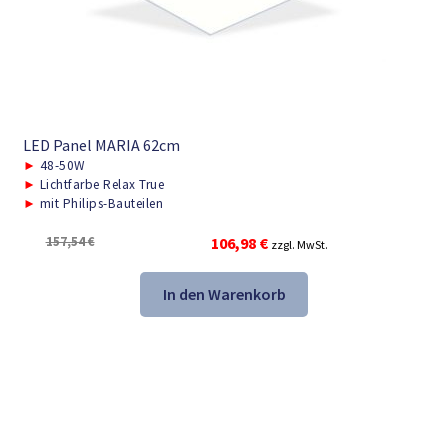
LED Panel MARIA 62cm
►
48-50W
►
Lichtfarbe Relax True
►
mit Philips-Bauteilen
Ursprünglicher
Aktueller
157,54
€
106,98
€
zzgl. MwSt.
Preis
Preis
war:
ist:
In den Warenkorb
157,54 €
106,98 €.