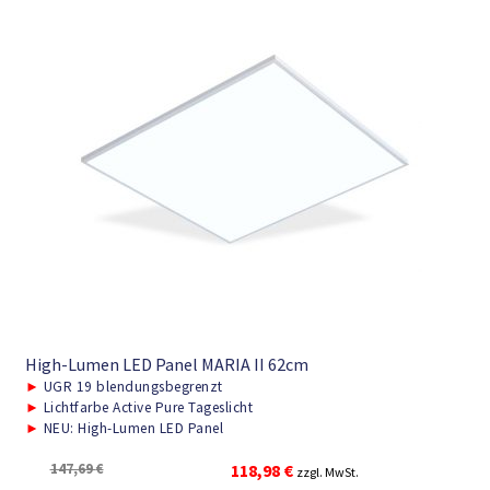
High-Lumen LED Panel MARIA II 62cm
►
UGR 19 blendungsbegrenzt
►
Lichtfarbe Active Pure Tageslicht
►
NEU: High-Lumen LED Panel
Ursprünglicher
Aktueller
147,69
€
118,98
€
zzgl. MwSt.