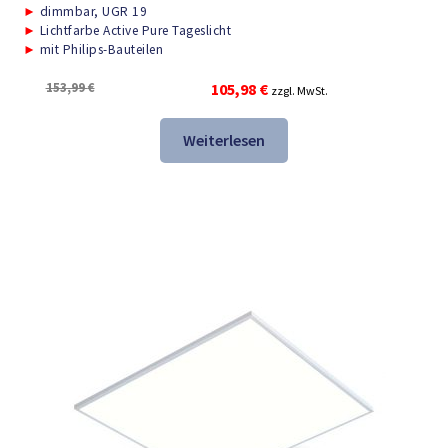
►
dimmbar, UGR 19
►
Lichtfarbe Active Pure Tageslicht
►
mit Philips-Bauteilen
Ursprünglicher
Aktueller
153,99
€
105,98
€
zzgl. MwSt.
Preis
Preis
war:
ist:
Weiterlesen
153,99 €
105,98 €.