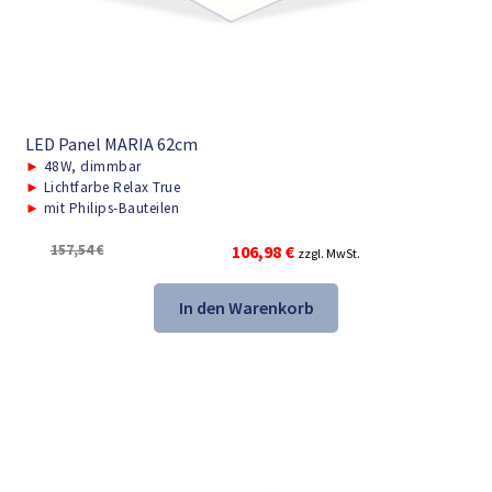
LED Panel MARIA 62cm
►
48W, dimmbar
►
Lichtfarbe Relax True
►
mit Philips-Bauteilen
Ursprünglicher
Aktueller
157,54
€
106,98
€
zzgl. MwSt.
Preis
Preis
war:
ist:
In den Warenkorb
157,54 €
106,98 €.