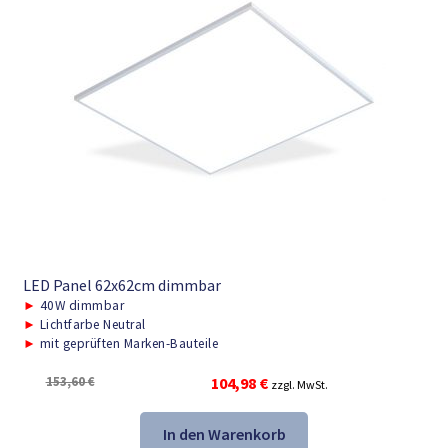
LED Panel 62x62cm dimmbar
►
40W dimmbar
►
Lichtfarbe Neutral
►
mit geprüften Marken-Bauteile
Ursprünglicher
Aktueller
153,60
€
104,98
€
zzgl. MwSt.
Preis
Preis
war:
ist:
In den Warenkorb