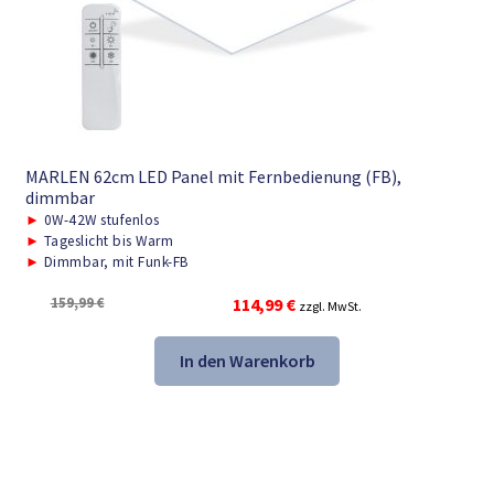
MARLEN 62cm LED Panel mit Fernbedienung (FB),
dimmbar
►
0W-42W stufenlos
►
Tageslicht bis Warm
►
Dimmbar, mit Funk-FB
Ursprünglicher
Aktueller
159,99
€
114,99
€
zzgl. MwSt.
Preis
Preis
war:
ist:
In den Warenkorb
159,99 €
114,99 €.