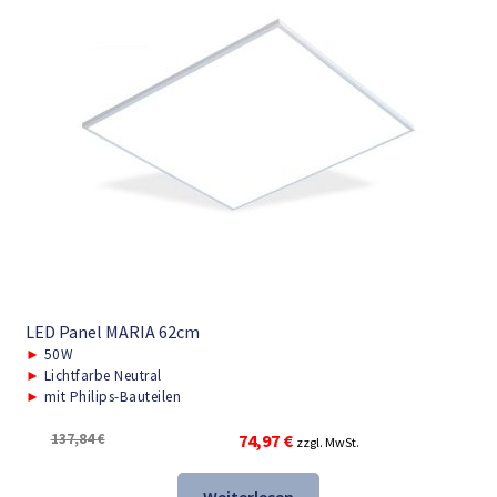
LED Panel MARIA 62cm
►
50W
►
Lichtfarbe Neutral
►
mit Philips-Bauteilen
Ursprünglicher
Aktueller
137,84
€
74,97
€
zzgl. MwSt.
Preis
Preis
war:
ist: