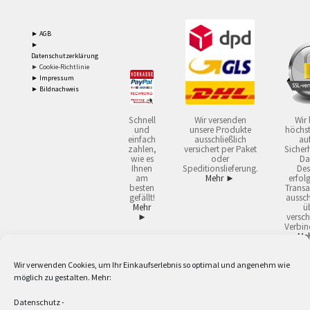
► AGB
►
Datenschutzerklärung
► Cookie-Richtlinie
► Impressum
► Bildnachweis
Schnell
Wir versenden
Wir 
und
unsere Produkte
höchst
einfach
ausschließlich
auf
zahlen,
versichert per Paket
Sicherh
wie es
oder
Da
Ihnen
Speditionslieferung.
Des
am
Mehr ►
erfol
besten
Transa
gefällt!
aussch
Mehr
ü
►
versch
Verbin
Me
Wir verwenden Cookies, um Ihr Einkaufserlebnis so optimal und angenehm wie
2
Lieferzeiten gelten mit Express-24.
Mehr ►
möglich zu gestalten. Mehr:
3
Nur für Firmen, Mindestbestellwert: 50,- €.
Mehr ►
5
Versandkostenfrei ab 59,90 € Nettowarenwert. Inseln ausgenommen. Unsere
Datenschutz
-