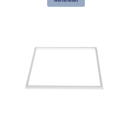
Weiterlesen
137,84 €
74,97 €.