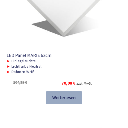
LED Panel MARIE 62cm
►
Einlegeleuchte
►
Lichtfarbe Neutral
►
Rahmen Weiß
Ursprünglicher
Aktueller
104,35
€
70,98
€
zzgl. MwSt.
Preis
Preis
war:
ist:
Weiterlesen
104,35 €
70,98 €.