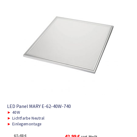
LED Panel MARY E-62-40W-740
►
40W
►
Lichtfarbe Neutral
►
Einlegemontage
Ursprünglicher
Aktueller
67,48
€
42,99
€
zzgl. MwSt.