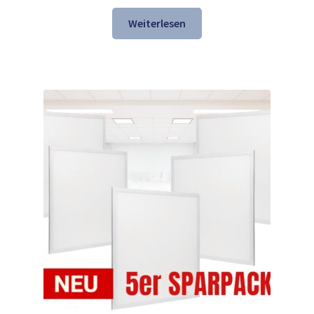
Preis
Preis
war:
ist:
Weiterlesen
147,69 €
118,98 €.