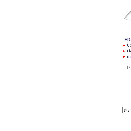
LED
►
UG
►
Li
►
mi
14