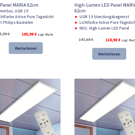
 Panel MARIA 62cm
High-Lumen LED Panel MARIA
62cm
mmbar, UGR 19
chtfarbe Active Pure Tageslicht
►
UGR 19 blendungsbegrenzt
t Philips-Bauteilen
►
Lichtfarbe Active Pure Tageslic
►
NEU: High-Lumen LED Panel
Ursprünglicher
Aktueller
3,99
€
105,98
€
zzgl. MwSt.
Ursprünglicher
Aktuelle
147,69
€
118,98
€
Preis
Preis
zzgl. MwS
Preis
Preis
war:
ist:
Weiterlesen
war:
ist:
153,99 €
105,98 €.
Weiterlesen
147,69 €
118,98 €