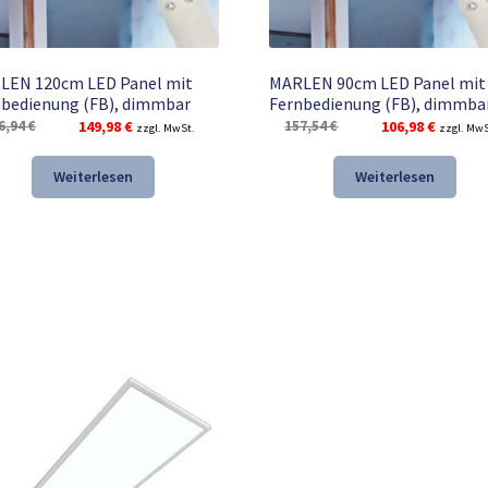
LEN 120cm LED Panel mit
MARLEN 90cm LED Panel mit
bedienung (FB), dimmbar
Fernbedienung (FB), dimmba
Ursprünglicher
Aktueller
Ursprünglicher
Aktuelle
6,94
€
149,98
€
157,54
€
106,98
€
zzgl. MwSt.
zzgl. MwS
Preis
Preis
Preis
Preis
war:
ist:
war:
ist:
Weiterlesen
Weiterlesen
196,94 €
149,98 €.
157,54 €
106,98 €