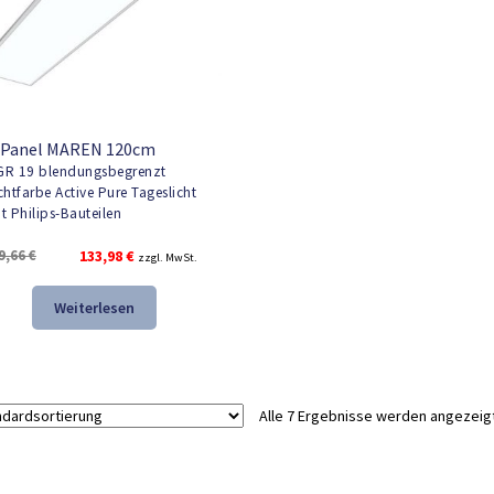
 Panel MAREN 120cm
R 19 blendungsbegrenzt
chtfarbe Active Pure Tageslicht
t Philips-Bauteilen
Ursprünglicher
Aktueller
9,66
€
133,98
€
zzgl. MwSt.
Preis
Preis
war:
ist:
Weiterlesen
149,66 €
133,98 €.
Alle 7 Ergebnisse werden angezeig