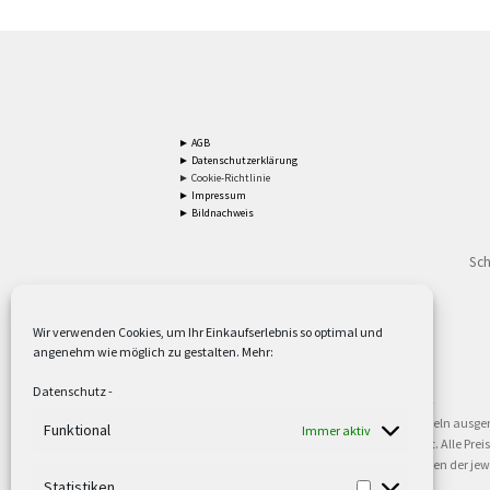
► AGB
► Datenschutzerklärung
► Cookie-Richtlinie
► Impressum
► Bildnachweis
Sch
Wir verwenden Cookies, um Ihr Einkaufserlebnis so optimal und
angenehm wie möglich zu gestalten. Mehr:
2
Lieferzeiten gelten mit Express-24.
Mehr ►
Datenschutz
-
3
Nur für Firmen, Mindestbestellwert: 50,- €.
Mehr ►
5
Versandkostenfrei ab 59,90 € Nettowarenwert. Inseln ausge
Funktional
Immer aktiv
oder gewerblichen Tätigkeit. Kein Verkauf an privat. Alle Pr
sind Warenzeichen oder eingetragene Warenzeichen der jewei
►
Statistiken