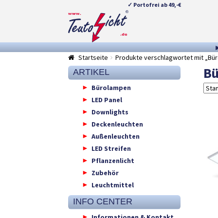
✓ Portofrei ab 49,-€
Zur
Springe
Navigation
zum
springen
Inhalt
Startseite
Produkte verschlagwortet mit „Bür
Bü
ARTIKEL
Bürolampen
LED Panel
Downlights
Deckenleuchten
Außenleuchten
LED Streifen
Pflanzenlicht
Zubehör
Leuchtmittel
INFO CENTER
Informationen & Kontakt