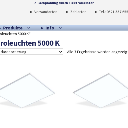
✓ Fachplanung durch Elektromeister
► Versandarten
► Zahlarten
► Tel.: 0521 557 65
► Produkte
► Info
oleuchten 5000 K“
roleuchten 5000 K
Alle 7 Ergebnisse werden angezeig