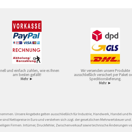
nell und einfach zahlen, wie es Ihnen
Wir versenden unsere Produkte
am besten gefällt!
ausschließlich versichert per Paket o
Mehr ►
Speditionslieferung.
Mehr ►
nommen. Unsere Angebote gelten ausschließlich für Industrie, Handwerk, Handel und fre
eise sind Nettopreise in Euro und verstehen sich zzgl. der gesetzlichen Mehrwertsteuer 
ligen Firmen. Irrtümer, Druckfehler, Zwischenverkauf sowie technische Änderungen vor