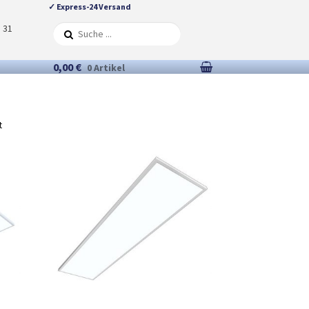
✓ Express-24 Versand
5 31
0,00 €
0 Artikel
t