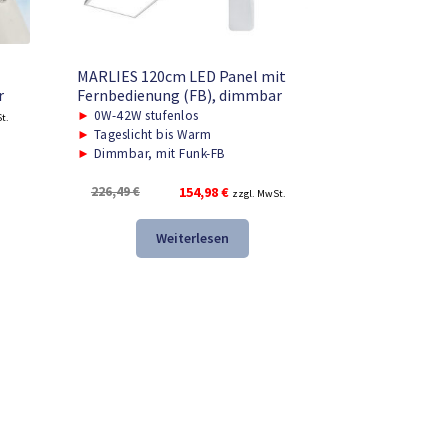
MARLIES 120cm LED Panel mit
r
Fernbedienung (FB), dimmbar
r
►
0W-42W stufenlos
t.
►
Tageslicht bis Warm
►
Dimmbar, mit Funk-FB
.
Ursprünglicher
Aktueller
226,49
€
154,98
€
zzgl. MwSt.
Preis
Preis
war:
ist:
Weiterlesen
226,49 €
154,98 €.