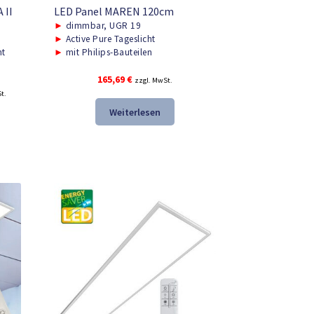
 II
LED Panel MAREN 120cm
►
dimmbar, UGR 19
►
Active Pure Tageslicht
ht
►
mit Philips-Bauteilen
165,69
€
zzgl. MwSt.
r
t.
Weiterlesen
.