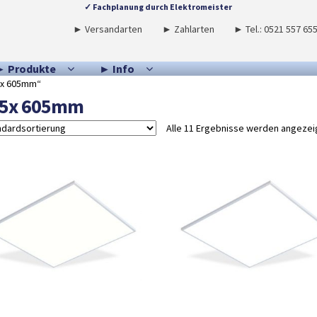
✓ Fachplanung durch Elektromeister
► Versandarten
► Zahlarten
► Tel.: 0521 557 65
► Produkte
► Info
5x 605mm“
5x 605mm
Alle 11 Ergebnisse werden angezei