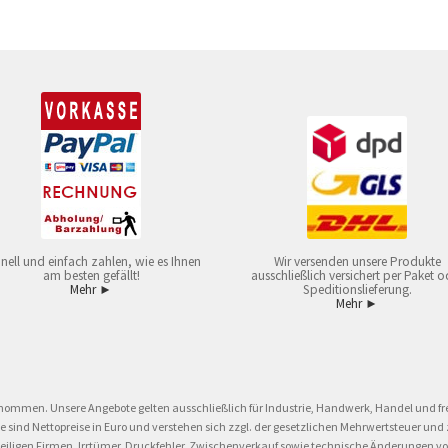
nell und einfach zahlen, wie es Ihnen
Wir versenden unsere Produkte
am besten gefällt!
ausschließlich versichert per Paket o
Mehr ►
Speditionslieferung.
Mehr ►
nommen. Unsere Angebote gelten ausschließlich für Industrie, Handwerk, Handel und fre
eise sind Nettopreise in Euro und verstehen sich zzgl. der gesetzlichen Mehrwertsteuer 
ligen Firmen. Irrtümer, Druckfehler, Zwischenverkauf sowie technische Änderungen vor