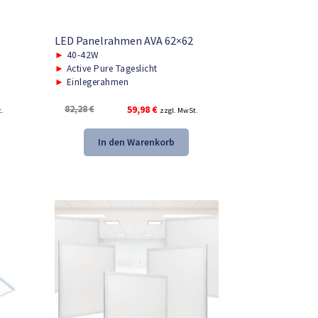
LED Panelrahmen AVA 62×62
►
40-42W
►
Active Pure Tageslicht
►
Einlegerahmen
r
Ursprünglicher
Aktueller
82,28
€
59,98
€
t.
zzgl. MwSt.
Preis
Preis
war:
ist:
In den Warenkorb
82,28 €
59,98 €.