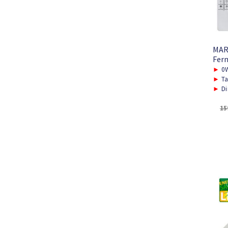
MAR
Fern
►
0W
►
Ta
►
Di
15