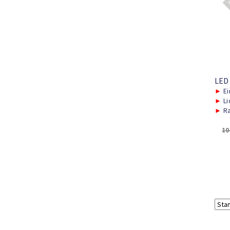
LED
►
Ei
►
Li
►
Ra
10