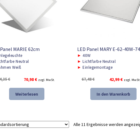
 Panel MARIE 62cm
LED Panel MARY E-62-40W-7
nlegeleuchte
►
40W
chtfarbe Neutral
►
Lichtfarbe Neutral
hmen Weiß
►
Einlegemontage
Ursprünglicher
Aktueller
Ursprünglicher
Aktueller
4,35
€
70,98
€
67,48
€
42,99
€
zzgl. MwSt.
zzgl. MwSt
Preis
Preis
Preis
Preis
war:
ist:
war:
ist:
Weiterlesen
In den Warenkorb
104,35 €
70,98 €.
67,48 €
42,99 €.
Alle 11 Ergebnisse werden angezei