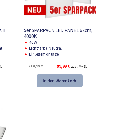
 II
5er SPARPACK LED PANEL 62cm,
4000K
►
40W
ht
►
Lichtfarbe Neutral
►
Einlegemontage
r
Ursprünglicher
Aktueller
214,95
€
99,99
€
t.
zzgl. MwSt.
Preis
Preis
war:
ist:
In den Warenkorb
.
214,95 €
99,99 €.