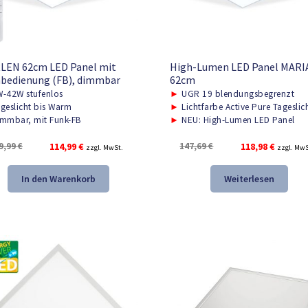
LEN 62cm LED Panel mit
High-Lumen LED Panel MARIA
bedienung (FB), dimmbar
62cm
-42W stufenlos
►
UGR 19 blendungsbegrenzt
geslicht bis Warm
►
Lichtfarbe Active Pure Tageslic
mmbar, mit Funk-FB
►
NEU: High-Lumen LED Panel
Ursprünglicher
Aktueller
Ursprünglicher
Aktuelle
9,99
€
114,99
€
147,69
€
118,98
€
zzgl. MwSt.
zzgl. MwS
Preis
Preis
Preis
Preis
war:
ist:
war:
ist:
In den Warenkorb
Weiterlesen
159,99 €
114,99 €.
147,69 €
118,98 €