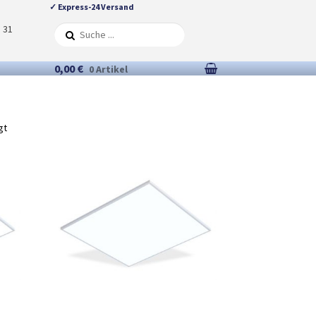
✓ Express-24 Versand
5 31
0,00 €
0 Artikel
gt