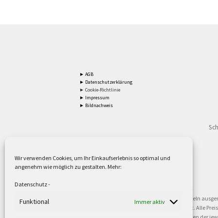
► AGB
► Datenschutzerklärung
► Cookie-Richtlinie
► Impressum
► Bildnachweis
Sch
Wir verwenden Cookies, um Ihr Einkaufserlebnis so optimal und
angenehm wie möglich zu gestalten. Mehr:
2
Lieferzeiten gelten mit Express-24.
Mehr ►
Datenschutz
-
3
Nur für Firmen, Mindestbestellwert: 50,- €.
Mehr ►
5
Versandkostenfrei ab 59,90 € Nettowarenwert. Inseln ausge
Funktional
Immer aktiv
oder gewerblichen Tätigkeit. Kein Verkauf an privat. Alle Pr
sind Warenzeichen oder eingetragene Warenzeichen der jewei