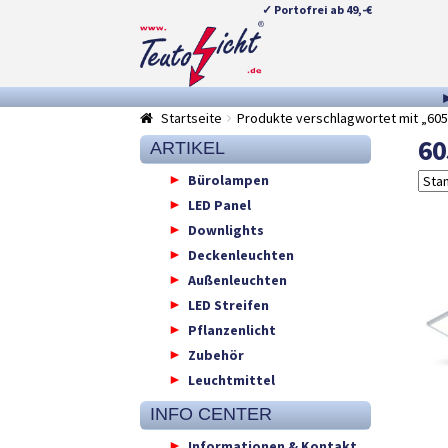
✓ Portofrei ab 49,-€
Zur
Springe
Navigation
zum
springen
Inhalt
Startseite
Produkte verschlagwortet mit „60
60
ARTIKEL
Bürolampen
LED Panel
Downlights
Deckenleuchten
Außenleuchten
LED Streifen
Pflanzenlicht
Zubehör
Leuchtmittel
INFO CENTER
Informationen & Kontakt