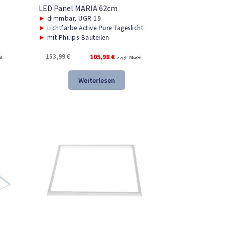
LED Panel MARIA 62cm
►
dimmbar, UGR 19
►
Lichtfarbe Active Pure Tageslicht
►
mit Philips-Bauteilen
r
Ursprünglicher
Aktueller
153,99
€
105,98
€
t.
zzgl. MwSt.
Preis
Preis
war:
ist:
Weiterlesen
.
153,99 €
105,98 €.