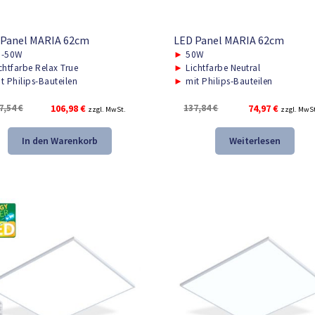
 Panel MARIA 62cm
LED Panel MARIA 62cm
-50W
►
50W
chtfarbe Relax True
►
Lichtfarbe Neutral
t Philips-Bauteilen
►
mit Philips-Bauteilen
Ursprünglicher
Aktueller
Ursprünglicher
Aktuelle
7,54
€
106,98
€
137,84
€
74,97
€
zzgl. MwSt.
zzgl. MwS
Preis
Preis
Preis
Preis
war:
ist:
war:
ist:
In den Warenkorb
Weiterlesen
157,54 €
106,98 €.
137,84 €
74,97 €.