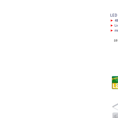
LED
►
48
►
Li
►
mi
15