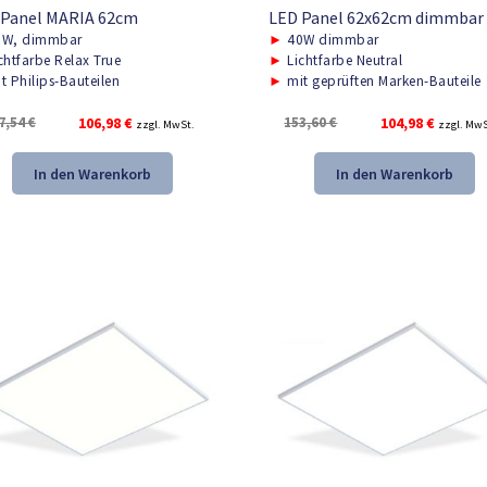
 Panel MARIA 62cm
LED Panel 62x62cm dimmbar
W, dimmbar
►
40W dimmbar
chtfarbe Relax True
►
Lichtfarbe Neutral
t Philips-Bauteilen
►
mit geprüften Marken-Bauteile
Ursprünglicher
Aktueller
Ursprünglicher
Aktuelle
7,54
€
106,98
€
153,60
€
104,98
€
zzgl. MwSt.
zzgl. MwS
Preis
Preis
Preis
Preis
war:
ist:
war:
ist:
In den Warenkorb
In den Warenkorb
157,54 €
106,98 €.
153,60 €
104,98 €