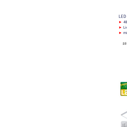
LED
►
48
►
Li
►
mi
15