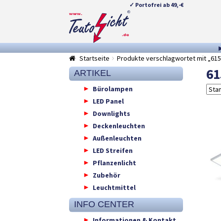
✓ Portofrei ab 49,-€
Zur
Springe
Navigation
zum
springen
Inhalt
Startseite
Produkte verschlagwortet mit „6
6
ARTIKEL
Bürolampen
LED Panel
Downlights
Deckenleuchten
Außenleuchten
LED Streifen
Pflanzenlicht
Zubehör
Leuchtmittel
INFO CENTER
Informationen & Kontakt