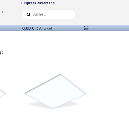
✓ Express-24 Versand
5 31
0,00 €
0 Artikel
gt