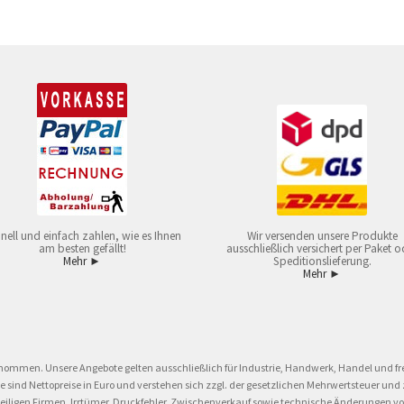
nell und einfach zahlen, wie es Ihnen
Wir versenden unsere Produkte
am besten gefällt!
ausschließlich versichert per Paket o
Mehr ►
Speditionslieferung.
Mehr ►
nommen. Unsere Angebote gelten ausschließlich für Industrie, Handwerk, Handel und fre
eise sind Nettopreise in Euro und verstehen sich zzgl. der gesetzlichen Mehrwertsteuer 
ligen Firmen. Irrtümer, Druckfehler, Zwischenverkauf sowie technische Änderungen vor