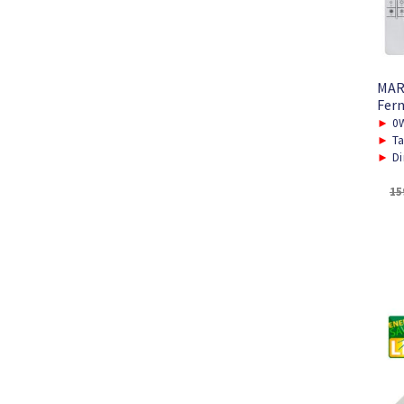
MAR
Fern
►
0W
►
Ta
►
Di
15