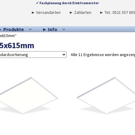
✓ Fachplanung durch Elektromeister
► Versandarten
► Zahlarten
► Tel.: 0521 557 65
► Produkte
► Info
15x615mm“
15x615mm
Alle 11 Ergebnisse werden angezei