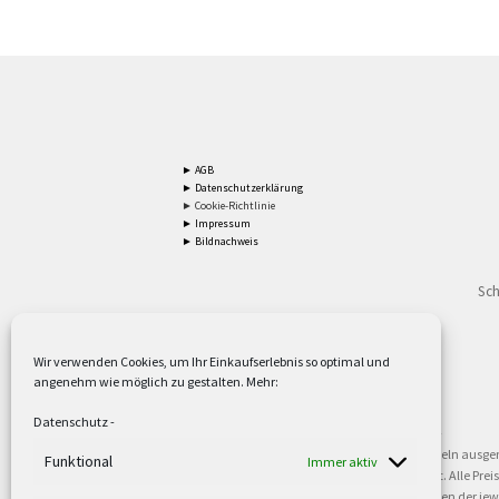
► AGB
► Datenschutzerklärung
► Cookie-Richtlinie
► Impressum
► Bildnachweis
Sch
Wir verwenden Cookies, um Ihr Einkaufserlebnis so optimal und
angenehm wie möglich zu gestalten. Mehr:
2
Lieferzeiten gelten mit Express-24.
Mehr ►
Datenschutz
-
3
Nur für Firmen, Mindestbestellwert: 50,- €.
Mehr ►
5
Versandkostenfrei ab 59,90 € Nettowarenwert. Inseln ausge
Funktional
Immer aktiv
oder gewerblichen Tätigkeit. Kein Verkauf an privat. Alle Pr
sind Warenzeichen oder eingetragene Warenzeichen der jewei