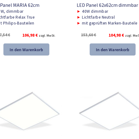
 Panel MARIA 62cm
LED Panel 62x62cm dimmbar
W, dimmbar
►
40W dimmbar
chtfarbe Relax True
►
Lichtfarbe Neutral
t Philips-Bauteilen
►
mit geprüften Marken-Bauteile
Ursprünglicher
Aktueller
Ursprünglicher
Aktuelle
7,54
€
106,98
€
153,60
€
104,98
€
zzgl. MwSt.
zzgl. MwS
Preis
Preis
Preis
Preis
war:
ist:
war:
ist:
In den Warenkorb
In den Warenkorb
157,54 €
106,98 €.
153,60 €
104,98 €