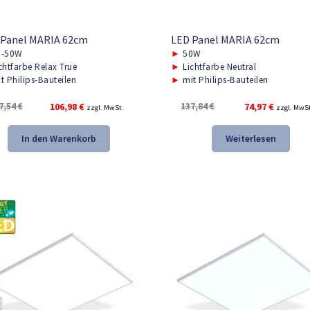
 Panel MARIA 62cm
LED Panel MARIA 62cm
-50W
►
50W
chtfarbe Relax True
►
Lichtfarbe Neutral
t Philips-Bauteilen
►
mit Philips-Bauteilen
Ursprünglicher
Aktueller
Ursprünglicher
Aktuelle
7,54
€
106,98
€
137,84
€
74,97
€
zzgl. MwSt.
zzgl. MwS
Preis
Preis
Preis
Preis
war:
ist:
war:
ist:
In den Warenkorb
Weiterlesen
157,54 €
106,98 €.
137,84 €
74,97 €.