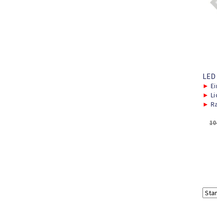
LED
►
Ei
►
Li
►
Ra
10