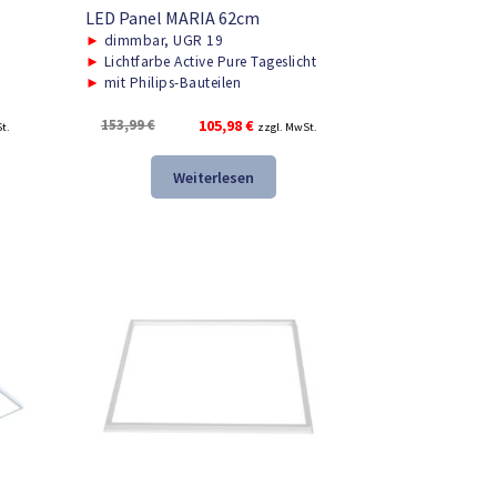
LED Panel MARIA 62cm
►
dimmbar, UGR 19
►
Lichtfarbe Active Pure Tageslicht
►
mit Philips-Bauteilen
r
Ursprünglicher
Aktueller
153,99
€
105,98
€
t.
zzgl. MwSt.
Preis
Preis
war:
ist:
Weiterlesen
.
153,99 €
105,98 €.