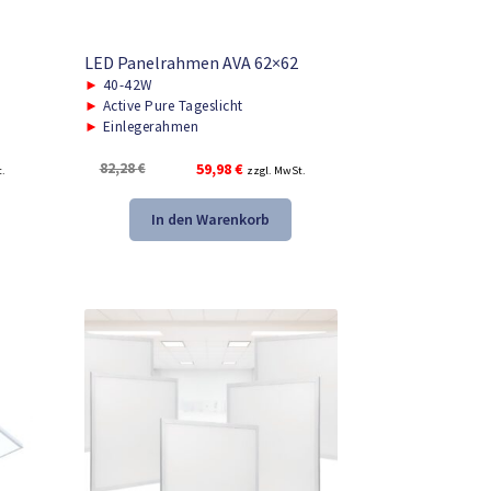
LED Panelrahmen AVA 62×62
►
40-42W
►
Active Pure Tageslicht
►
Einlegerahmen
r
Ursprünglicher
Aktueller
82,28
€
59,98
€
t.
zzgl. MwSt.
Preis
Preis
war:
ist:
In den Warenkorb
82,28 €
59,98 €.