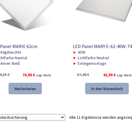
 Panel MARIE 62cm
LED Panel MARY E-62-40W-7
nlegeleuchte
►
40W
chtfarbe Neutral
►
Lichtfarbe Neutral
hmen Weiß
►
Einlegemontage
Ursprünglicher
Aktueller
Ursprünglicher
Aktueller
4,35
€
70,98
€
67,48
€
42,99
€
zzgl. MwSt.
zzgl. MwSt
Preis
Preis
Preis
Preis
war:
ist:
war:
ist:
Weiterlesen
In den Warenkorb
104,35 €
70,98 €.
67,48 €
42,99 €.
Alle 11 Ergebnisse werden angezei