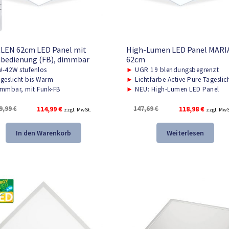
LEN 62cm LED Panel mit
High-Lumen LED Panel MARIA
bedienung (FB), dimmbar
62cm
-42W stufenlos
►
UGR 19 blendungsbegrenzt
geslicht bis Warm
►
Lichtfarbe Active Pure Tageslic
mmbar, mit Funk-FB
►
NEU: High-Lumen LED Panel
Ursprünglicher
Aktueller
Ursprünglicher
Aktuelle
9,99
€
114,99
€
147,69
€
118,98
€
zzgl. MwSt.
zzgl. MwS
Preis
Preis
Preis
Preis
war:
ist:
war:
ist:
In den Warenkorb
Weiterlesen
159,99 €
114,99 €.
147,69 €
118,98 €