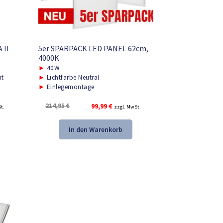
 II
5er SPARPACK LED PANEL 62cm,
4000K
►
40W
ht
►
Lichtfarbe Neutral
►
Einlegemontage
r
Ursprünglicher
Aktueller
214,95
€
99,99
€
t.
zzgl. MwSt.
Preis
Preis
war:
ist:
In den Warenkorb
.
214,95 €
99,99 €.