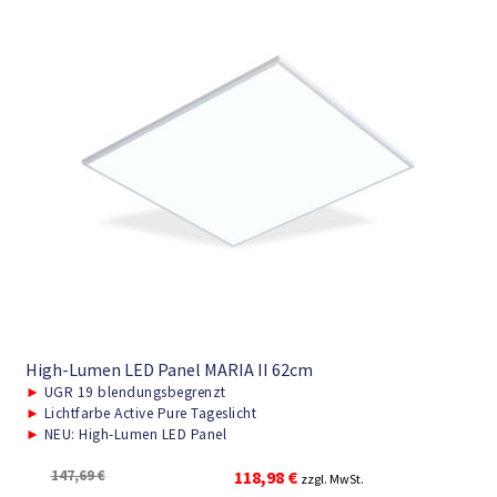
High-Lumen LED Panel MARIA II 62cm
►
UGR 19 blendungsbegrenzt
►
Lichtfarbe Active Pure Tageslicht
►
NEU: High-Lumen LED Panel
Ursprünglicher
Aktueller
147,69
€
118,98
€
zzgl. MwSt.