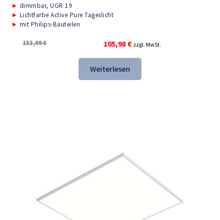
►
dimmbar, UGR 19
►
Lichtfarbe Active Pure Tageslicht
►
mit Philips-Bauteilen
Ursprünglicher
Aktueller
153,99
€
105,98
€
zzgl. MwSt.
Preis
Preis
war:
ist:
Weiterlesen
153,99 €
105,98 €.