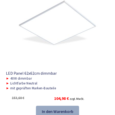
LED Panel 62x62cm dimmbar
►
40W dimmbar
►
Lichtfarbe Neutral
►
mit geprüften Marken-Bauteile
Ursprünglicher
Aktueller
153,60
€
104,98
€
zzgl. MwSt.
Preis
Preis
war:
ist:
In den Warenkorb