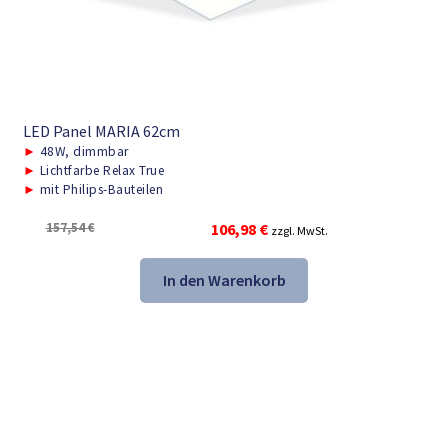
LED Panel MARIA 62cm
►
48W, dimmbar
►
Lichtfarbe Relax True
►
mit Philips-Bauteilen
Ursprünglicher
Aktueller
157,54
€
106,98
€
zzgl. MwSt.
Preis
Preis
war:
ist:
In den Warenkorb
157,54 €
106,98 €.