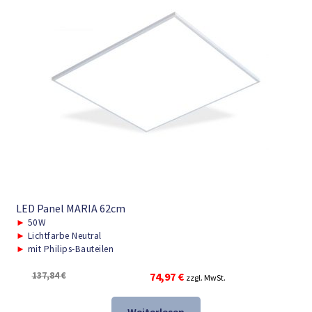
LED Panel MARIA 62cm
►
50W
►
Lichtfarbe Neutral
►
mit Philips-Bauteilen
Ursprünglicher
Aktueller
137,84
€
74,97
€
zzgl. MwSt.
Preis
Preis
war:
ist: