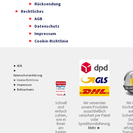
Rücksendung
Rechtliches
AGB
Datenschutz
Impressum
Cookie-Richtlinie
► AGB
►
Datenschutzerklärung
► Cookie-Richtlinie
► Impressum
► Bildnachweis
Schnell
Wir versenden
Wir 
und
unsere Produkte
höchst
einfach
ausschließlich
auf
zahlen,
versichert per Paket
Sicherh
wie es
oder
Da
Ihnen
Speditionslieferung.
Des
am
Mehr ►
erfol
besten
Transa