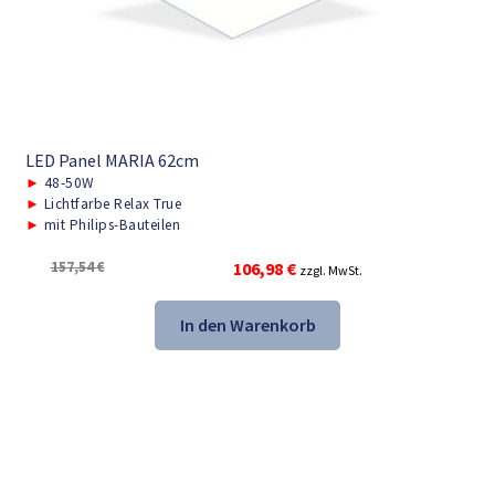
LED Panel MARIA 62cm
►
48-50W
►
Lichtfarbe Relax True
►
mit Philips-Bauteilen
Ursprünglicher
Aktueller
157,54
€
106,98
€
zzgl. MwSt.
Preis
Preis
war:
ist:
In den Warenkorb
157,54 €
106,98 €.