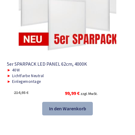
5er SPARPACK LED PANEL 62cm, 4000K
►
40W
►
Lichtfarbe Neutral
►
Einlegemontage
Ursprünglicher
Aktueller
214,95
€
99,99
€
zzgl. MwSt.
Preis
Preis
war:
ist:
In den Warenkorb
214,95 €
99,99 €.