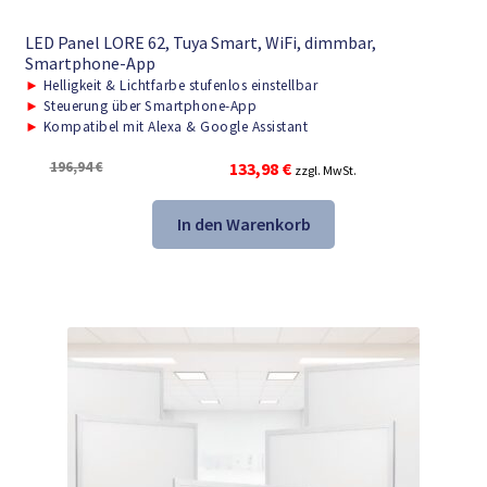
LED Panel LORE 62, Tuya Smart, WiFi, dimmbar,
Smartphone-App
►
Helligkeit & Lichtfarbe stufenlos einstellbar
►
Steuerung über Smartphone-App
►
Kompatibel mit Alexa & Google Assistant
Ursprünglicher
Aktueller
196,94
€
133,98
€
zzgl. MwSt.
Preis
Preis
war:
ist:
In den Warenkorb
196,94 €
133,98 €.