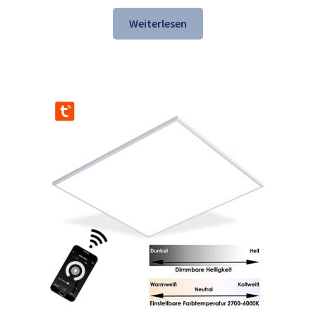
Preis
Preis
war:
ist:
Weiterlesen
147,69 €
118,98 €.