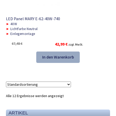
LED Panel MARY E-62-40W-740
►
40W
►
Lichtfarbe Neutral
►
Einlegemontage
Ursprünglicher
Aktueller
67,48
€
42,99
€
zzgl. MwSt.
Preis
Preis
war:
ist:
In den Warenkorb
67,48 €
42,99 €.
Alle 12 Ergebnisse werden angezeigt
ARTIKEL