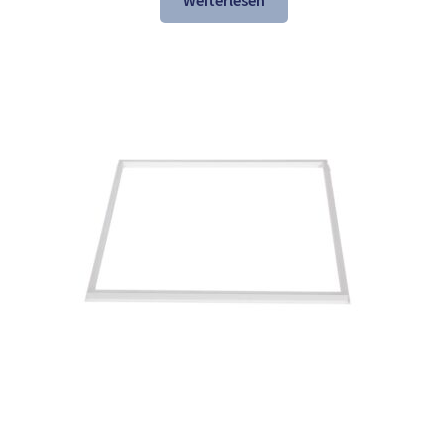
Weiterlesen
137,84 €
74,97 €.