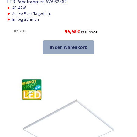
LED Panelrahmen AVA 62×62
►
40-42W
►
Active Pure Tageslicht
►
Einlegerahmen
Ursprünglicher
Aktueller
82,28
€
59,98
€
zzgl. MwSt.
Preis
Preis
war:
ist:
In den Warenkorb
82,28 €
59,98 €.