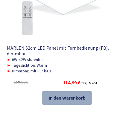
MARLEN 62cm LED Panel mit Fernbedienung (FB),
dimmbar
►
0W-42W stufenlos
►
Tageslicht bis Warm
►
Dimmbar, mit Funk-FB
Ursprünglicher
Aktueller
159,99
€
114,99
€
zzgl. MwSt.
Preis
Preis
war:
ist:
In den Warenkorb
159,99 €
114,99 €.