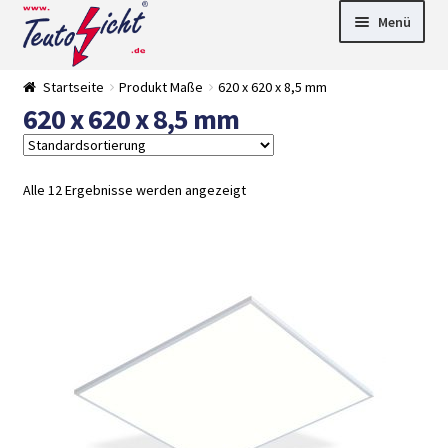
Zur
Springe
Menü
Navigation
zum
springen
Inhalt
► LED Panel
Startseite
Produkt Maße
620 x 620 x 8,5 mm
►
620 x 620 x 8,5 mm
Pflanzenlich
►
t
Downlights
►
Deckenleuch
►
ten
Außenleucht
► LED
Alle 12 Ergebnisse werden angezeigt
en
Streifen
► Zubehör
►
Leuchtmittel
►
Versandarten
► Zahlarten