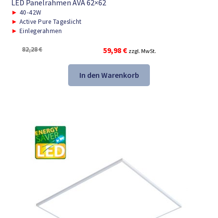
LED Panelrahmen AVA 62×62
►
40-42W
►
Active Pure Tageslicht
►
Einlegerahmen
Ursprünglicher
Aktueller
82,28
€
59,98
€
zzgl. MwSt.
Preis
Preis
war:
ist:
In den Warenkorb
82,28 €
59,98 €.