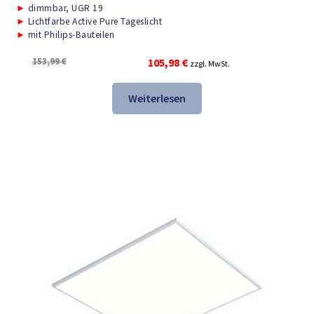
►
dimmbar, UGR 19
►
Lichtfarbe Active Pure Tageslicht
►
mit Philips-Bauteilen
Ursprünglicher
Aktueller
153,99
€
105,98
€
zzgl. MwSt.
Preis
Preis
war:
ist:
Weiterlesen
153,99 €
105,98 €.