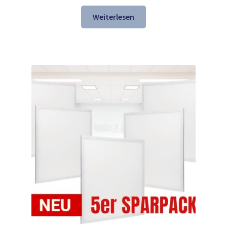
Preis
Preis
war:
ist:
Weiterlesen
147,69 €
118,98 €.