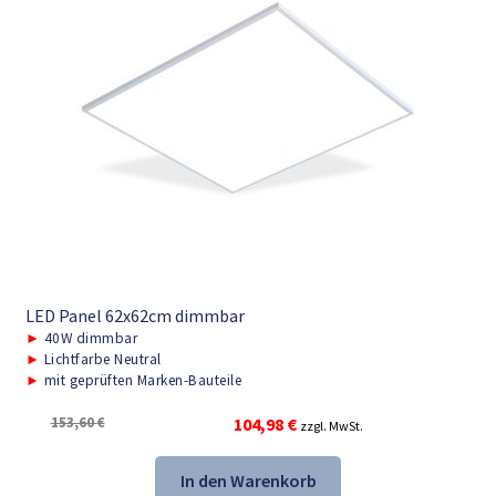
LED Panel 62x62cm dimmbar
►
40W dimmbar
►
Lichtfarbe Neutral
►
mit geprüften Marken-Bauteile
Ursprünglicher
Aktueller
153,60
€
104,98
€
zzgl. MwSt.
Preis
Preis
war:
ist:
In den Warenkorb