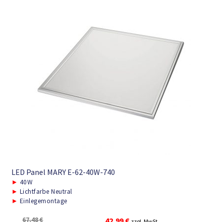
LED Panel MARY E-62-40W-740
►
40W
►
Lichtfarbe Neutral
►
Einlegemontage
Ursprünglicher
Aktueller
67,48
€
42,99
€
zzgl. MwSt.