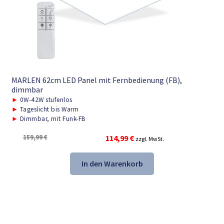
MARLEN 62cm LED Panel mit Fernbedienung (FB),
dimmbar
►
0W-42W stufenlos
►
Tageslicht bis Warm
►
Dimmbar, mit Funk-FB
Ursprünglicher
Aktueller
159,99
€
114,99
€
zzgl. MwSt.
Preis
Preis
war:
ist:
In den Warenkorb
159,99 €
114,99 €.