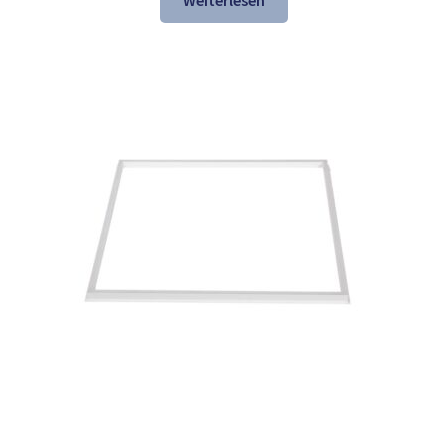
Weiterlesen
137,84 €
74,97 €.