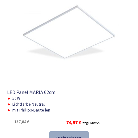
LED Panel MARIA 62cm
►
50W
►
Lichtfarbe Neutral
►
mit Philips-Bauteilen
Ursprünglicher
Aktueller
137,84
€
74,97
€
zzgl. MwSt.
Preis
Preis
war:
ist: