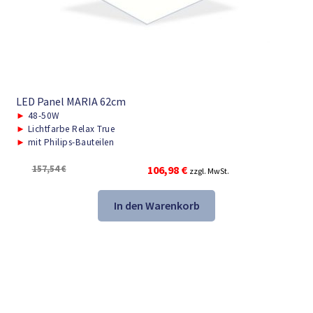
LED Panel MARIA 62cm
►
48-50W
►
Lichtfarbe Relax True
►
mit Philips-Bauteilen
Ursprünglicher
Aktueller
157,54
€
106,98
€
zzgl. MwSt.
Preis
Preis
war:
ist:
In den Warenkorb
157,54 €
106,98 €.