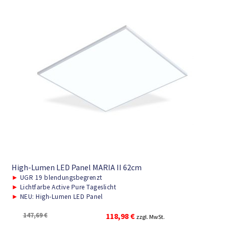
High-Lumen LED Panel MARIA II 62cm
►
UGR 19 blendungsbegrenzt
►
Lichtfarbe Active Pure Tageslicht
►
NEU: High-Lumen LED Panel
Ursprünglicher
Aktueller
147,69
€
118,98
€
zzgl. MwSt.