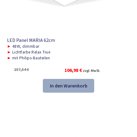
LED Panel MARIA 62cm
►
48W, dimmbar
►
Lichtfarbe Relax True
►
mit Philips-Bauteilen
Ursprünglicher
Aktueller
157,54
€
106,98
€
zzgl. MwSt.
Preis
Preis
war:
ist:
In den Warenkorb
157,54 €
106,98 €.