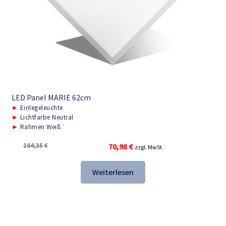
LED Panel MARIE 62cm
►
Einlegeleuchte
►
Lichtfarbe Neutral
►
Rahmen Weiß
Ursprünglicher
Aktueller
104,35
€
70,98
€
zzgl. MwSt.
Preis
Preis
war:
ist:
Weiterlesen
104,35 €
70,98 €.