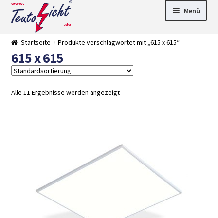
Zur
Springe
Menü
Navigation
zum
springen
Inhalt
► LED Panel
Startseite
Produkte verschlagwortet mit „615 x 615“
►
615 x 615
Pflanzenlich
►
t
Downlights
►
Deckenleuch
►
ten
Außenleucht
► LED
Alle 11 Ergebnisse werden angezeigt
en
Streifen
► Zubehör
►
Leuchtmittel
►
Versandarten
► Zahlarten