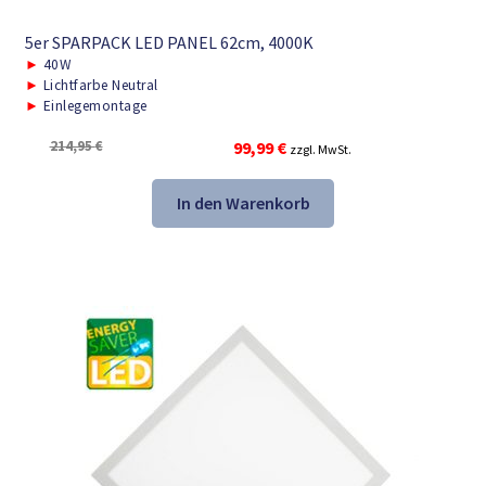
5er SPARPACK LED PANEL 62cm, 4000K
►
40W
►
Lichtfarbe Neutral
►
Einlegemontage
Ursprünglicher
Aktueller
214,95
€
99,99
€
zzgl. MwSt.
Preis
Preis
war:
ist:
In den Warenkorb
214,95 €
99,99 €.