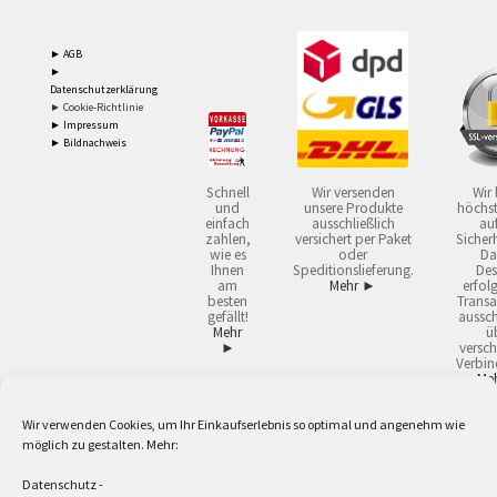
► AGB
►
Datenschutzerklärung
► Cookie-Richtlinie
► Impressum
► Bildnachweis
Schnell
Wir versenden
Wir 
und
unsere Produkte
höchst
einfach
ausschließlich
auf
zahlen,
versichert per Paket
Sicherh
wie es
oder
Da
Ihnen
Speditionslieferung.
Des
am
Mehr ►
erfol
besten
Transa
gefällt!
aussch
Mehr
ü
►
versch
Verbin
Me
Wir verwenden Cookies, um Ihr Einkaufserlebnis so optimal und angenehm wie
2
Lieferzeiten gelten mit Express-24.
Mehr ►
möglich zu gestalten. Mehr:
3
Nur für Firmen, Mindestbestellwert: 50,- €.
Mehr ►
5
Versandkostenfrei ab 59,90 € Nettowarenwert. Inseln ausgenommen. Unsere
Datenschutz
-