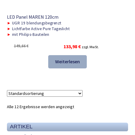
LED Panel MAREN 120cm
►
UGR 19 blendungsbegrenzt
►
Lichtfarbe Active Pure Tageslicht
►
mit Philips-Bauteilen
Ursprünglicher
Aktueller
149,66
€
133,98
€
zzgl. MwSt.
Preis
Preis
war:
ist:
Weiterlesen
149,66 €
133,98 €.
Alle 12 Ergebnisse werden angezeigt
ARTIKEL