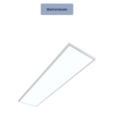
Preis
Preis
war:
ist:
Weiterlesen
157,54 €
106,98 €.