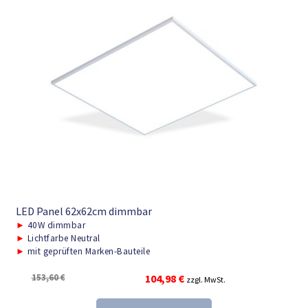
LED Panel 62x62cm dimmbar
►
40W dimmbar
►
Lichtfarbe Neutral
►
mit geprüften Marken-Bauteile
Ursprünglicher
Aktueller
153,60
€
104,98
€
zzgl. MwSt.
Preis
Preis