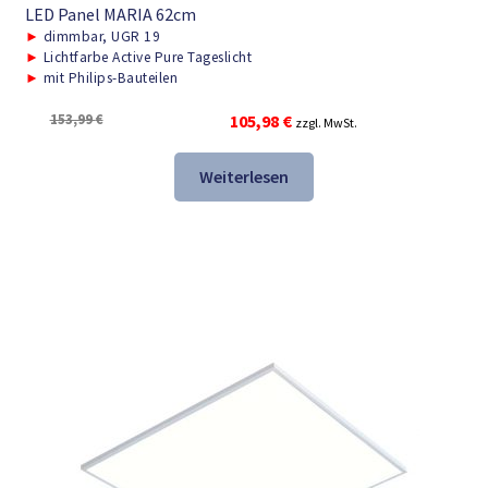
LED Panel MARIA 62cm
►
dimmbar, UGR 19
►
Lichtfarbe Active Pure Tageslicht
►
mit Philips-Bauteilen
Ursprünglicher
Aktueller
153,99
€
105,98
€
zzgl. MwSt.
Preis
Preis
war:
ist:
Weiterlesen
153,99 €
105,98 €.