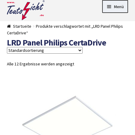
Zur
Springe
Menü
Navigation
zum
springen
Inhalt
► LED Panel
Startseite
Produkte verschlagwortet mit „LRD Panel Philips
►
CertaDrive“
Pflanzenlich
►
LRD Panel Philips CertaDrive
t
Downlights
►
Deckenleuch
►
ten
Außenleucht
► LED
en
Streifen
► Zubehör
Alle 12 Ergebnisse werden angezeigt
►
Leuchtmittel
►
Versandarten
► Zahlarten