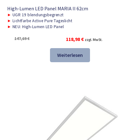
High-Lumen LED Panel MARIA II 62cm
►
UGR 19 blendungsbegrenzt
►
Lichtfarbe Active Pure Tageslicht
►
NEU: High-Lumen LED Panel
Ursprünglicher
Aktueller
147,69
€
118,98
€
zzgl. MwSt.
Preis
Preis
war:
ist:
Weiterlesen
147,69 €
118,98 €.