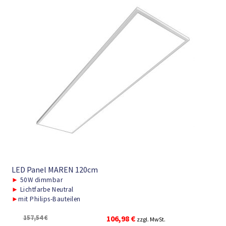
LED Panel MAREN 120cm
►
50W dimmbar
►
Lichtfarbe Neutral
►
mit Philips-Bauteilen
Ursprünglicher
Aktueller
157,54
€
106,98
€
zzgl. MwSt.