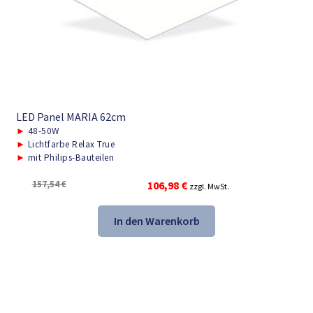
LED Panel MARIA 62cm
►
48-50W
►
Lichtfarbe Relax True
►
mit Philips-Bauteilen
Ursprünglicher
Aktueller
157,54
€
106,98
€
zzgl. MwSt.
Preis
Preis
war:
ist:
In den Warenkorb
157,54 €
106,98 €.