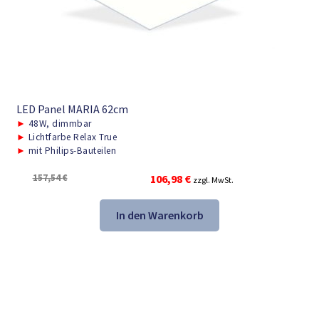
LED Panel MARIA 62cm
►
48W, dimmbar
►
Lichtfarbe Relax True
►
mit Philips-Bauteilen
Ursprünglicher
Aktueller
157,54
€
106,98
€
zzgl. MwSt.
Preis
Preis
war:
ist:
In den Warenkorb
157,54 €
106,98 €.