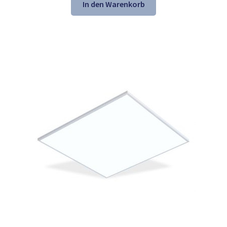
war:
ist:
In den Warenkorb
153,60 €
104,98 €.