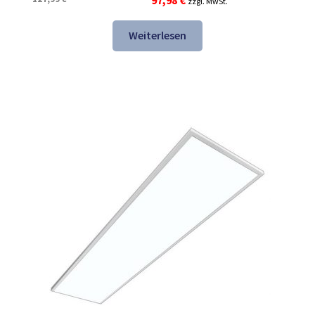
zzgl. MwSt.
Preis
Preis
war:
ist:
Weiterlesen
127,99 €
97,98 €.