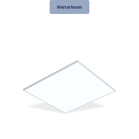
war:
ist:
Weiterlesen
137,84 €
74,97 €.