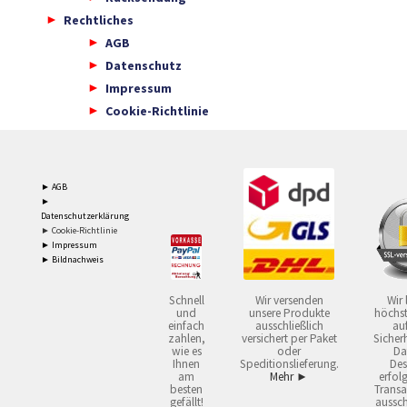
Rechtliches
AGB
Datenschutz
Impressum
Cookie-Richtlinie
► AGB
►
Datenschutzerklärung
► Cookie-Richtlinie
► Impressum
► Bildnachweis
Schnell
Wir versenden
Wir 
und
unsere Produkte
höchst
einfach
ausschließlich
auf
zahlen,
versichert per Paket
Sicherh
wie es
oder
Da
Ihnen
Speditionslieferung.
Des
am
Mehr ►
erfol
besten
Transa
gefällt!
aussch