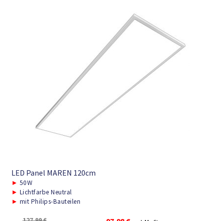
LED Panel MAREN 120cm
►
50W
►
Lichtfarbe Neutral
►
mit Philips-Bauteilen
Ursprünglicher
Aktueller
127,99
€
97,98
€