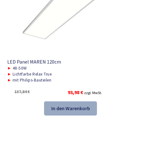
LED Panel MAREN 120cm
►
48-50W
►
Lichtfarbe Relax True
►
mit Philips-Bauteilen
Ursprünglicher
Aktueller
137,84
€
93,98
€
zzgl. MwSt.
Preis
Preis
war:
ist:
In den Warenkorb
137,84 €
93,98 €.