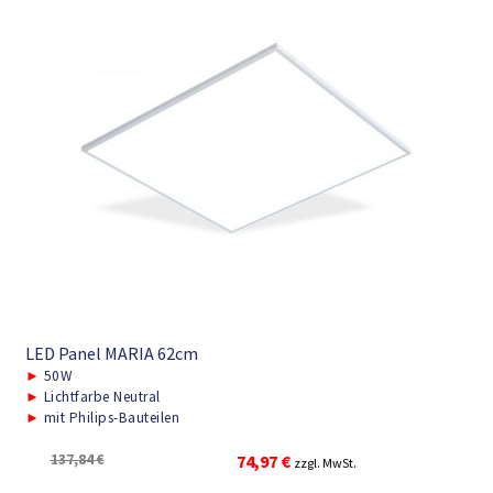
LED Panel MARIA 62cm
►
50W
►
Lichtfarbe Neutral
►
mit Philips-Bauteilen
Ursprünglicher
Aktueller
137,84
€
74,97
€
zzgl. MwSt.
Preis
Preis