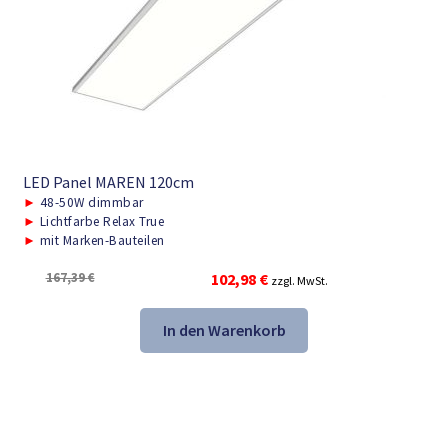
LED Panel MAREN 120cm
►
48-50W dimmbar
►
Lichtfarbe Relax True
►
mit Marken-Bauteilen
Ursprünglicher
Aktueller
167,39
€
102,98
€
zzgl. MwSt.
Preis
Preis
war:
ist:
In den Warenkorb
167,39 €
102,98 €.