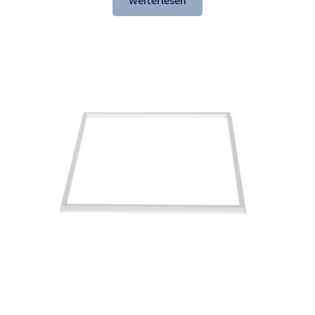
Weiterlesen
137,84 €
74,97 €.