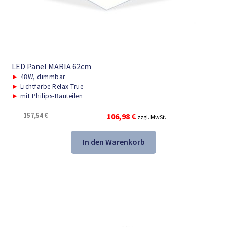
LED Panel MARIA 62cm
►
48W, dimmbar
►
Lichtfarbe Relax True
►
mit Philips-Bauteilen
Ursprünglicher
Aktueller
157,54
€
106,98
€
zzgl. MwSt.
Preis
Preis
war:
ist:
In den Warenkorb
157,54 €
106,98 €.