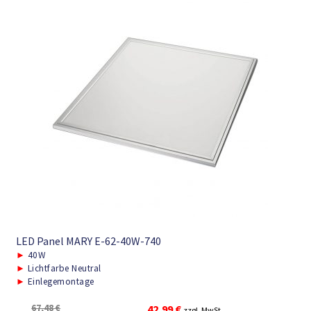
LED Panel MARY E-62-40W-740
►
40W
►
Lichtfarbe Neutral
►
Einlegemontage
Ursprünglicher
Aktueller
67,48
€
42,99
€
zzgl. MwSt.