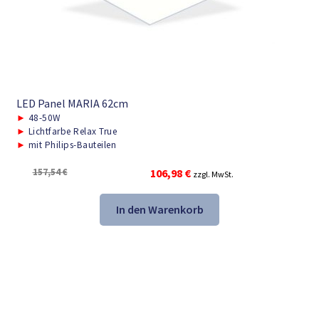
LED Panel MARIA 62cm
►
48-50W
►
Lichtfarbe Relax True
►
mit Philips-Bauteilen
Ursprünglicher
Aktueller
157,54
€
106,98
€
zzgl. MwSt.
Preis
Preis
war:
ist:
In den Warenkorb
157,54 €
106,98 €.