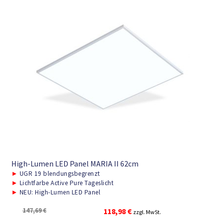
High-Lumen LED Panel MARIA II 62cm
►
UGR 19 blendungsbegrenzt
►
Lichtfarbe Active Pure Tageslicht
►
NEU: High-Lumen LED Panel
Ursprünglicher
Aktueller
147,69
€
118,98
€
zzgl. MwSt.