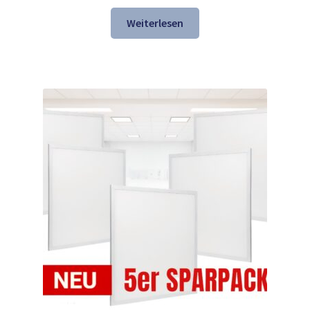
Preis
Preis
war:
ist:
Weiterlesen
147,69 €
118,98 €.