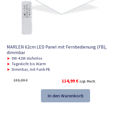
MARLEN 62cm LED Panel mit Fernbedienung (FB),
dimmbar
►
0W-42W stufenlos
►
Tageslicht bis Warm
►
Dimmbar, mit Funk-FB
Ursprünglicher
Aktueller
159,99
€
114,99
€
zzgl. MwSt.
Preis
Preis
war:
ist:
In den Warenkorb
159,99 €
114,99 €.