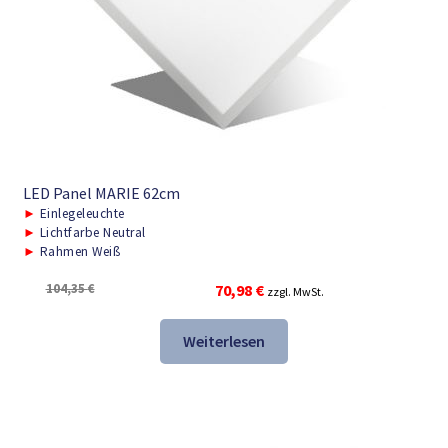
LED Panel MARIE 62cm
►
Einlegeleuchte
►
Lichtfarbe Neutral
►
Rahmen Weiß
Ursprünglicher
Aktueller
104,35
€
70,98
€
zzgl. MwSt.
Preis
Preis
war:
ist:
Weiterlesen
104,35 €
70,98 €.