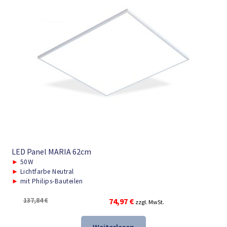
LED Panel MARIA 62cm
►
50W
►
Lichtfarbe Neutral
►
mit Philips-Bauteilen
Ursprünglicher
Aktueller
137,84
€
74,97
€
zzgl. MwSt.
Preis
Preis
war:
ist: