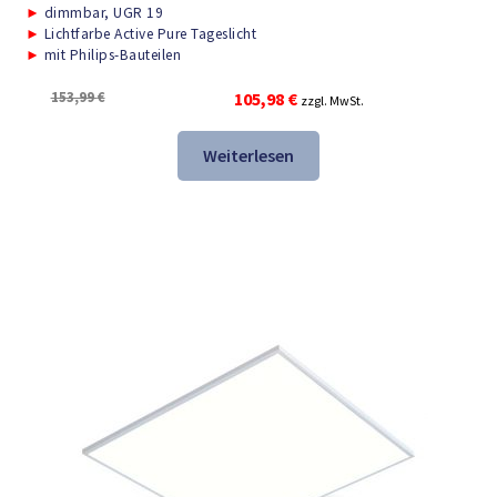
►
dimmbar, UGR 19
►
Lichtfarbe Active Pure Tageslicht
►
mit Philips-Bauteilen
Ursprünglicher
Aktueller
153,99
€
105,98
€
zzgl. MwSt.
Preis
Preis
war:
ist:
Weiterlesen
153,99 €
105,98 €.