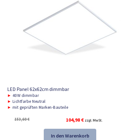
LED Panel 62x62cm dimmbar
►
40W dimmbar
►
Lichtfarbe Neutral
►
mit geprüften Marken-Bauteile
Ursprünglicher
Aktueller
153,60
€
104,98
€
zzgl. MwSt.
Preis
Preis
war:
ist:
In den Warenkorb