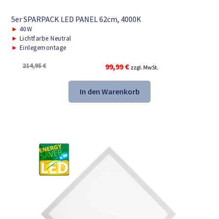
5er SPARPACK LED PANEL 62cm, 4000K
►
40W
►
Lichtfarbe Neutral
►
Einlegemontage
Ursprünglicher
Aktueller
214,95
€
99,99
€
zzgl. MwSt.
Preis
Preis
war:
ist:
In den Warenkorb
214,95 €
99,99 €.