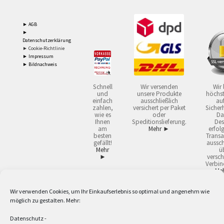
► AGB
►
Datenschutzerklärung
► Cookie-Richtlinie
► Impressum
► Bildnachweis
Schnell
Wir versenden
Wir 
und
unsere Produkte
höchst
einfach
ausschließlich
auf
zahlen,
versichert per Paket
Sicherh
wie es
oder
Da
Ihnen
Speditionslieferung.
Des
am
Mehr ►
erfol
besten
Transa
gefällt!
aussch
Mehr
ü
►
versch
Verbin
Me
Wir verwenden Cookies, um Ihr Einkaufserlebnis so optimal und angenehm wie
2
Lieferzeiten gelten mit Express-24.
Mehr ►
möglich zu gestalten. Mehr:
3
Nur für Firmen, Mindestbestellwert: 50,- €.
Mehr ►
5
Versandkostenfrei ab 59,90 € Nettowarenwert. Inseln ausgenommen. Unsere
Datenschutz
-