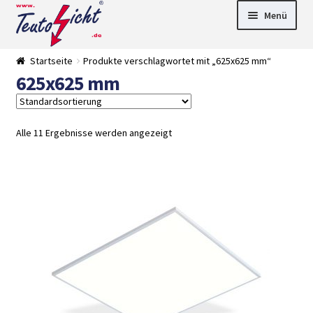
Zur
Springe
Menü
Navigation
zum
springen
Inhalt
► LED Panel
Startseite
Produkte verschlagwortet mit „625x625 mm“
►
625x625 mm
Pflanzenlich
►
t
Downlights
►
Deckenleuch
►
ten
Außenleucht
► LED
Alle 11 Ergebnisse werden angezeigt
en
Streifen
► Zubehör
►
Leuchtmittel
►
Versandarten
► Zahlarten