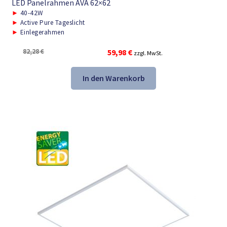
LED Panelrahmen AVA 62×62
►
40-42W
►
Active Pure Tageslicht
►
Einlegerahmen
Ursprünglicher
Aktueller
82,28
€
59,98
€
zzgl. MwSt.
Preis
Preis
war:
ist:
In den Warenkorb
82,28 €
59,98 €.