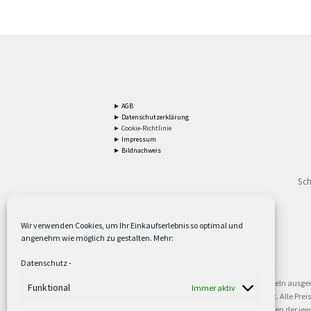
► AGB
► Datenschutzerklärung
► Cookie-Richtlinie
► Impressum
► Bildnachweis
Sch
Wir verwenden Cookies, um Ihr Einkaufserlebnis so optimal und
angenehm wie möglich zu gestalten. Mehr:
2
Lieferzeiten gelten mit Express-24.
Mehr ►
Datenschutz
-
3
Nur für Firmen, Mindestbestellwert: 50,- €.
Mehr ►
5
Versandkostenfrei ab 59,90 € Nettowarenwert. Inseln ausge
Funktional
Immer aktiv
oder gewerblichen Tätigkeit. Kein Verkauf an privat. Alle Pr
sind Warenzeichen oder eingetragene Warenzeichen der jewei