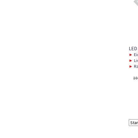
LED
►
Ei
►
Li
►
Ra
10