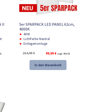
 II
5er SPARPACK LED PANEL 62cm,
4000K
►
40W
ht
►
Lichtfarbe Neutral
►
Einlegemontage
r
Ursprünglicher
Aktueller
214,95
€
99,99
€
t.
zzgl. MwSt.
Preis
Preis
war:
ist:
In den Warenkorb
.
214,95 €
99,99 €.