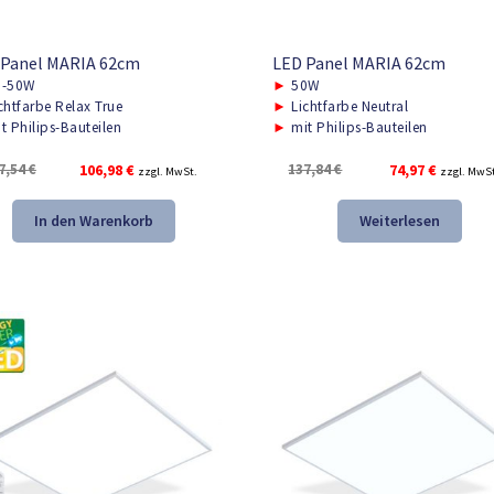
 Panel MARIA 62cm
LED Panel MARIA 62cm
-50W
►
50W
chtfarbe Relax True
►
Lichtfarbe Neutral
t Philips-Bauteilen
►
mit Philips-Bauteilen
Ursprünglicher
Aktueller
Ursprünglicher
Aktuelle
7,54
€
106,98
€
137,84
€
74,97
€
zzgl. MwSt.
zzgl. MwS
Preis
Preis
Preis
Preis
war:
ist:
war:
ist:
In den Warenkorb
Weiterlesen
157,54 €
106,98 €.
137,84 €
74,97 €.