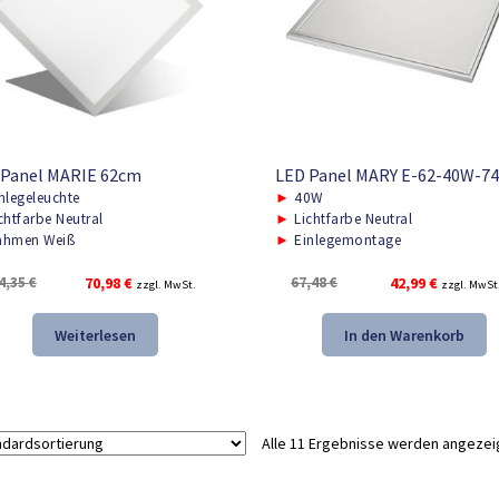
 Panel MARIE 62cm
LED Panel MARY E-62-40W-7
nlegeleuchte
►
40W
chtfarbe Neutral
►
Lichtfarbe Neutral
hmen Weiß
►
Einlegemontage
Ursprünglicher
Aktueller
Ursprünglicher
Aktueller
4,35
€
70,98
€
67,48
€
42,99
€
zzgl. MwSt.
zzgl. MwSt
Preis
Preis
Preis
Preis
war:
ist:
war:
ist:
Weiterlesen
In den Warenkorb
104,35 €
70,98 €.
67,48 €
42,99 €.
Alle 11 Ergebnisse werden angezei