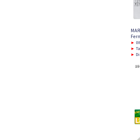
MAR
Fern
►
0W
►
Ta
►
Di
15