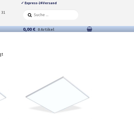
✓ Express-24 Versand
5 31
0,00 €
0 Artikel
gt