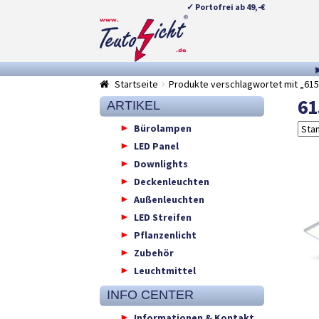
✓ Portofrei ab 49,-€
Zur
Springe
Navigation
zum
springen
Inhalt
Startseite
Produkte verschlagwortet mit „61
61
ARTIKEL
Bürolampen
LED Panel
Downlights
Deckenleuchten
Außenleuchten
LED Streifen
Pflanzenlicht
Zubehör
Leuchtmittel
INFO CENTER
Informationen & Kontakt