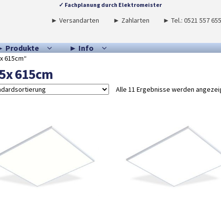
✓ Fachplanung durch Elektromeister
► Versandarten
► Zahlarten
► Tel.: 0521 557 65
► Produkte
► Info
5x 615cm“
5x 615cm
Alle 11 Ergebnisse werden angezei