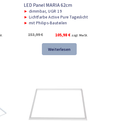
LED Panel MARIA 62cm
►
dimmbar, UGR 19
►
Lichtfarbe Active Pure Tageslicht
►
mit Philips-Bauteilen
r
Ursprünglicher
Aktueller
153,99
€
105,98
€
t.
zzgl. MwSt.
Preis
Preis
war:
ist:
Weiterlesen
.
153,99 €
105,98 €.