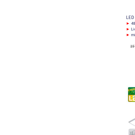
LED
►
48
►
Li
►
mi
15