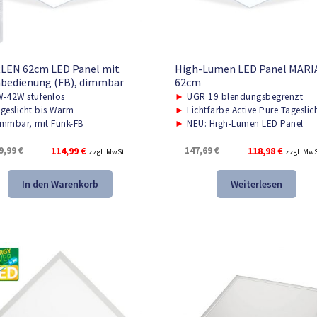
LEN 62cm LED Panel mit
High-Lumen LED Panel MARIA
bedienung (FB), dimmbar
62cm
-42W stufenlos
►
UGR 19 blendungsbegrenzt
geslicht bis Warm
►
Lichtfarbe Active Pure Tageslic
mmbar, mit Funk-FB
►
NEU: High-Lumen LED Panel
Ursprünglicher
Aktueller
Ursprünglicher
Aktuelle
9,99
€
114,99
€
147,69
€
118,98
€
zzgl. MwSt.
zzgl. MwS
Preis
Preis
Preis
Preis
war:
ist:
war:
ist:
In den Warenkorb
Weiterlesen
159,99 €
114,99 €.
147,69 €
118,98 €