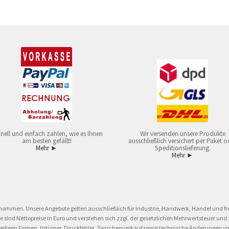
nell und einfach zahlen, wie es Ihnen
Wir versenden unsere Produkte
am besten gefällt!
ausschließlich versichert per Paket o
Mehr ►
Speditionslieferung.
Mehr ►
nommen. Unsere Angebote gelten ausschließlich für Industrie, Handwerk, Handel und fre
eise sind Nettopreise in Euro und verstehen sich zzgl. der gesetzlichen Mehrwertsteuer 
ligen Firmen. Irrtümer, Druckfehler, Zwischenverkauf sowie technische Änderungen vor