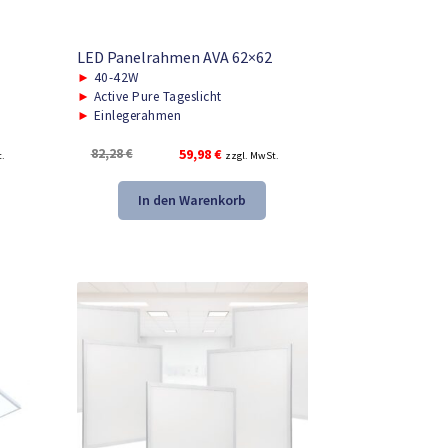
LED Panelrahmen AVA 62×62
►
40-42W
►
Active Pure Tageslicht
►
Einlegerahmen
r
Ursprünglicher
Aktueller
82,28
€
59,98
€
t.
zzgl. MwSt.
Preis
Preis
war:
ist:
In den Warenkorb
82,28 €
59,98 €.