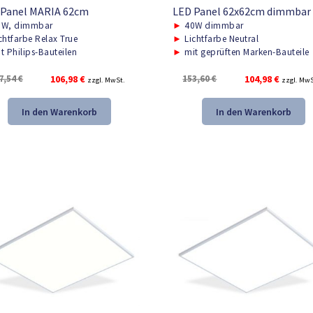
 Panel MARIA 62cm
LED Panel 62x62cm dimmbar
W, dimmbar
►
40W dimmbar
chtfarbe Relax True
►
Lichtfarbe Neutral
t Philips-Bauteilen
►
mit geprüften Marken-Bauteile
Ursprünglicher
Aktueller
Ursprünglicher
Aktuelle
7,54
€
106,98
€
153,60
€
104,98
€
zzgl. MwSt.
zzgl. MwS
Preis
Preis
Preis
Preis
war:
ist:
war:
ist:
In den Warenkorb
In den Warenkorb
157,54 €
106,98 €.
153,60 €
104,98 €