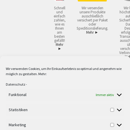
Schnell
Wir versenden
Wir 
und
unsere Produkte
höchst
einfach
ausschließlich
auf
zahlen,
versichert per Paket
Sicherh
wie es
oder
Da
Ihnen
Speditionslieferung.
Des
am
Mehr ►
erfol
besten
Transa
gefällt!
aussch
Mehr
ü
►
versch
Verbin
Me
Wir verwenden Cookies, um Ihr Einkaufserlebnis so optimal und angenehm wie
2
Lieferzeiten gelten mit Express-24.
Mehr ►
möglich zu gestalten. Mehr:
3
Nur für Firmen, Mindestbestellwert: 50,- €.
Mehr ►
5
Versandkostenfrei ab 59,90 € Nettowarenwert. Inseln ausgenommen. Unsere
Datenschutz
-
Angebote gelten ausschließlich für Industrie, Handwerk, Handel und freie
Berufe zur Verwendung in der selbständigen, beruflichen oder gewerblichen
Funktional
Immer aktiv
Tätigkeit. Kein Verkauf an privat. Alle Preise sind Nettopreise in Euro und
verstehen sich zzgl. der gesetzlichen Mehrwertsteuer und zzgl. Versand. Alle
Statistiken
verwendeten Logos und Firmennamen sind Warenzeichen oder eingetragene
Warenzeichen der jeweiligen Firmen. Irrtümer, Druckfehler, Zwischenverkauf
sowie technische Änderungen vorbehalten. Wir liefern ausschließlich zu
Marketing
unseren AGB.
Mehr ►