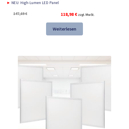
►
NEU: High-Lumen LED Panel
Ursprünglicher
Aktueller
147,69
€
118,98
€
zzgl. MwSt.
Preis
Preis
war:
ist:
Weiterlesen
147,69 €
118,98 €.