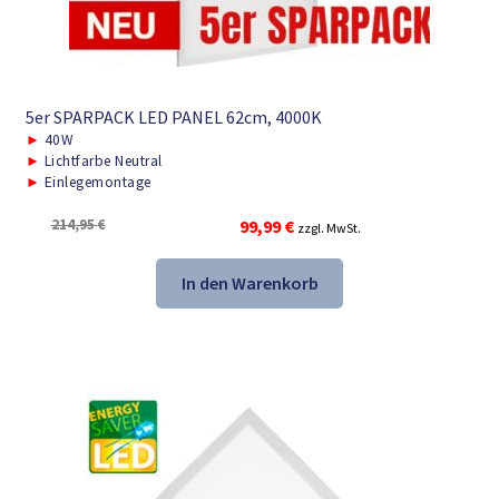
5er SPARPACK LED PANEL 62cm, 4000K
►
40W
►
Lichtfarbe Neutral
►
Einlegemontage
Ursprünglicher
Aktueller
214,95
€
99,99
€
zzgl. MwSt.
Preis
Preis
war:
ist:
In den Warenkorb
214,95 €
99,99 €.