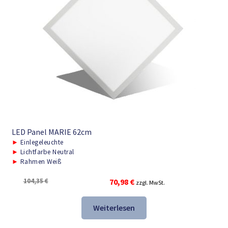
LED Panel MARIE 62cm
►
Einlegeleuchte
►
Lichtfarbe Neutral
►
Rahmen Weiß
Ursprünglicher
Aktueller
104,35
€
70,98
€
zzgl. MwSt.
Preis
Preis
war:
ist:
Weiterlesen
104,35 €
70,98 €.