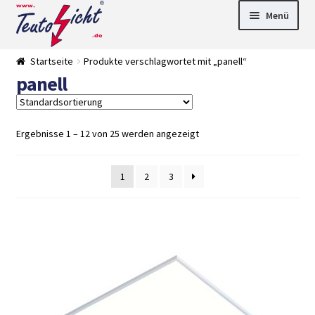
Zur
Springe
Menü
Navigation
zum
springen
Inhalt
► LED Panel
Startseite
Produkte verschlagwortet mit „panell“
►
panell
Pflanzenlich
►
t
Downlights
►
Deckenleuch
►
ten
Außenleucht
► LED
Ergebnisse 1 – 12 von 25 werden angezeigt
en
Streifen
► Zubehör
►
Leuchtmittel
►
1
2
3
Versandarten
► Zahlarten