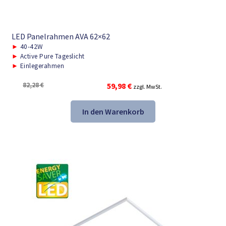
LED Panelrahmen AVA 62×62
►
40-42W
►
Active Pure Tageslicht
►
Einlegerahmen
Ursprünglicher
Aktueller
82,28
€
59,98
€
zzgl. MwSt.
Preis
Preis
war:
ist:
In den Warenkorb
82,28 €
59,98 €.