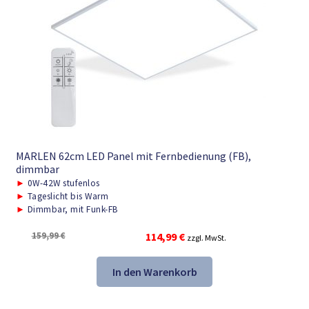
MARLEN 62cm LED Panel mit Fernbedienung (FB),
dimmbar
►
0W-42W stufenlos
►
Tageslicht bis Warm
►
Dimmbar, mit Funk-FB
Ursprünglicher
Aktueller
159,99
€
114,99
€
zzgl. MwSt.
Preis
Preis
war:
ist:
In den Warenkorb
159,99 €
114,99 €.