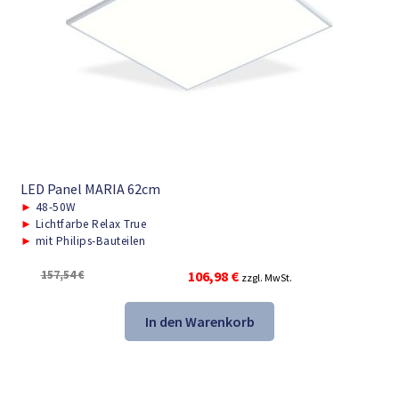
LED Panel MARIA 62cm
►
48-50W
►
Lichtfarbe Relax True
►
mit Philips-Bauteilen
Ursprünglicher
Aktueller
157,54
€
106,98
€
zzgl. MwSt.
Preis
Preis
war:
ist:
In den Warenkorb
157,54 €
106,98 €.