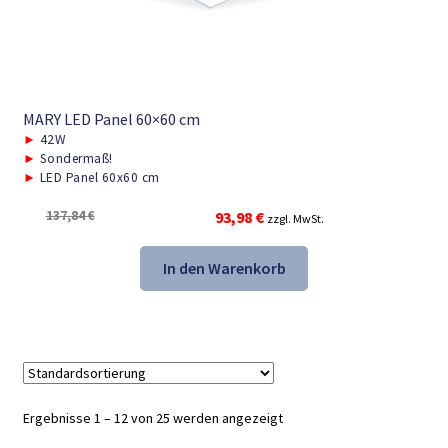
MARY LED Panel 60×60 cm
►
42W
►
Sondermaß!
►
LED Panel 60x60 cm
Ursprünglicher
Aktueller
137,84
€
93,98
€
zzgl. MwSt.
Preis
Preis
war:
ist:
In den Warenkorb
137,84 €
93,98 €.
Ergebnisse 1 – 12 von 25 werden angezeigt