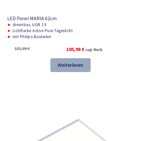
LED Panel MARIA 62cm
►
dimmbar, UGR 19
►
Lichtfarbe Active Pure Tageslicht
►
mit Philips-Bauteilen
Ursprünglicher
Aktueller
153,99
€
105,98
€
zzgl. MwSt.
Preis
Preis
war:
ist:
Weiterlesen
153,99 €
105,98 €.