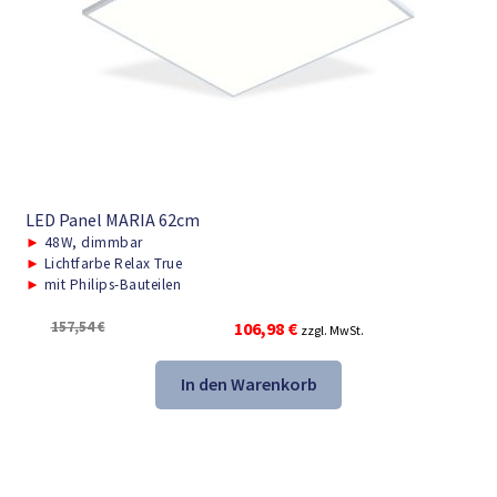
LED Panel MARIA 62cm
►
48W, dimmbar
►
Lichtfarbe Relax True
►
mit Philips-Bauteilen
Ursprünglicher
Aktueller
157,54
€
106,98
€
zzgl. MwSt.
Preis
Preis
war:
ist:
In den Warenkorb
157,54 €
106,98 €.