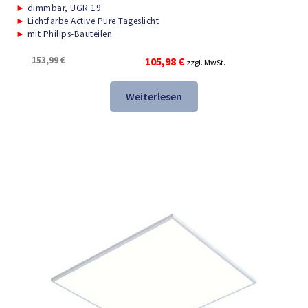
►
dimmbar, UGR 19
►
Lichtfarbe Active Pure Tageslicht
►
mit Philips-Bauteilen
Ursprünglicher
Aktueller
153,99
€
105,98
€
zzgl. MwSt.
Preis
Preis
war:
ist:
Weiterlesen
153,99 €
105,98 €.