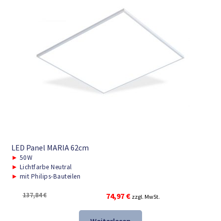
LED Panel MARIA 62cm
►
50W
►
Lichtfarbe Neutral
►
mit Philips-Bauteilen
Ursprünglicher
Aktueller
137,84
€
74,97
€
zzgl. MwSt.
Preis
Preis
war:
ist: