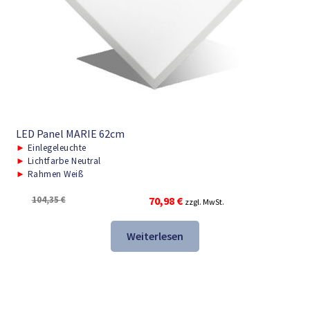
LED Panel MARIE 62cm
►
Einlegeleuchte
►
Lichtfarbe Neutral
►
Rahmen Weiß
Ursprünglicher
Aktueller
104,35
€
70,98
€
zzgl. MwSt.
Preis
Preis
war:
ist:
Weiterlesen
104,35 €
70,98 €.