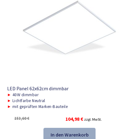
LED Panel 62x62cm dimmbar
►
40W dimmbar
►
Lichtfarbe Neutral
►
mit geprüften Marken-Bauteile
Ursprünglicher
Aktueller
153,60
€
104,98
€
zzgl. MwSt.
Preis
Preis
war:
ist:
In den Warenkorb