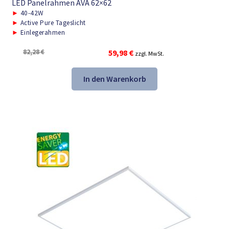
LED Panelrahmen AVA 62×62
►
40-42W
►
Active Pure Tageslicht
►
Einlegerahmen
Ursprünglicher
Aktueller
82,28
€
59,98
€
zzgl. MwSt.
Preis
Preis
war:
ist:
In den Warenkorb
82,28 €
59,98 €.