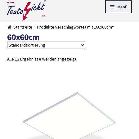
Zur
Springe
Menü
Navigation
zum
springen
Inhalt
► LED Panel
Startseite
Produkte verschlagwortet mit „60x60cm“
►
60x60cm
Pflanzenlich
►
t
Downlights
►
Deckenleuch
►
ten
Außenleucht
► LED
Alle 12 Ergebnisse werden angezeigt
en
Streifen
► Zubehör
►
Leuchtmittel
►
Versandarten
► Zahlarten