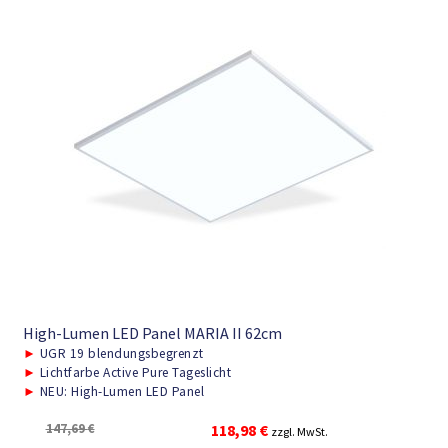
High-Lumen LED Panel MARIA II 62cm
►
UGR 19 blendungsbegrenzt
►
Lichtfarbe Active Pure Tageslicht
►
NEU: High-Lumen LED Panel
Ursprünglicher
Aktueller
147,69
€
118,98
€
zzgl. MwSt.