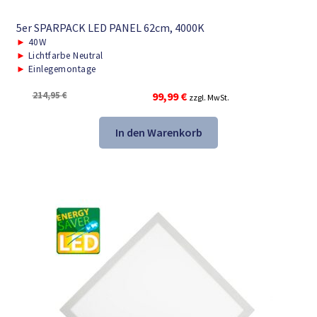
5er SPARPACK LED PANEL 62cm, 4000K
►
40W
►
Lichtfarbe Neutral
►
Einlegemontage
Ursprünglicher
Aktueller
214,95
€
99,99
€
zzgl. MwSt.
Preis
Preis
war:
ist:
In den Warenkorb
214,95 €
99,99 €.