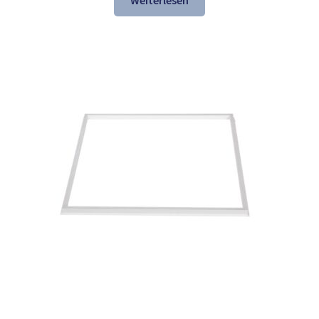
Weiterlesen
137,84 €
74,97 €.