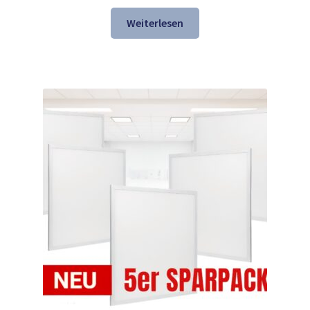
Preis
Preis
war:
ist:
Weiterlesen
147,69 €
118,98 €.