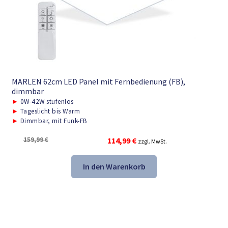
MARLEN 62cm LED Panel mit Fernbedienung (FB),
dimmbar
►
0W-42W stufenlos
►
Tageslicht bis Warm
►
Dimmbar, mit Funk-FB
Ursprünglicher
Aktueller
159,99
€
114,99
€
zzgl. MwSt.
Preis
Preis
war:
ist:
In den Warenkorb
159,99 €
114,99 €.