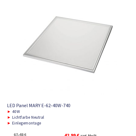
LED Panel MARY E-62-40W-740
►
40W
►
Lichtfarbe Neutral
►
Einlegemontage
Ursprünglicher
Aktueller
67,48
€
42,99
€
zzgl. MwSt.