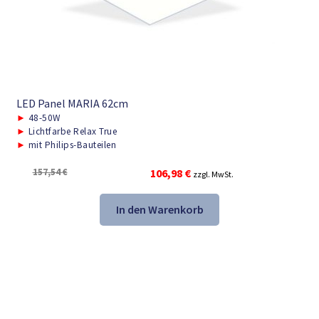
LED Panel MARIA 62cm
►
48-50W
►
Lichtfarbe Relax True
►
mit Philips-Bauteilen
Ursprünglicher
Aktueller
157,54
€
106,98
€
zzgl. MwSt.
Preis
Preis
war:
ist:
In den Warenkorb
157,54 €
106,98 €.