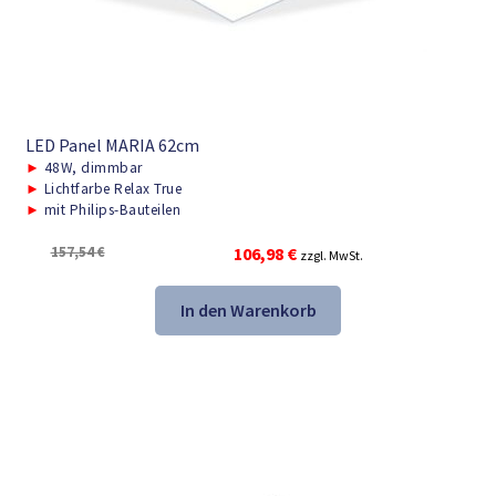
LED Panel MARIA 62cm
►
48W, dimmbar
►
Lichtfarbe Relax True
►
mit Philips-Bauteilen
Ursprünglicher
Aktueller
157,54
€
106,98
€
zzgl. MwSt.
Preis
Preis
war:
ist:
In den Warenkorb
157,54 €
106,98 €.