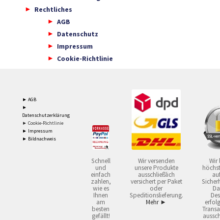
Rechtliches
AGB
Datenschutz
Impressum
Cookie-Richtlinie
► AGB
►
Datenschutzerklärung
► Cookie-Richtlinie
► Impressum
► Bildnachweis
Schnell
Wir versenden
Wir 
und
unsere Produkte
höchst
einfach
ausschließlich
auf
zahlen,
versichert per Paket
Sicherh
wie es
oder
Da
Ihnen
Speditionslieferung.
Des
am
Mehr ►
erfol
besten
Transa
gefällt!
aussch