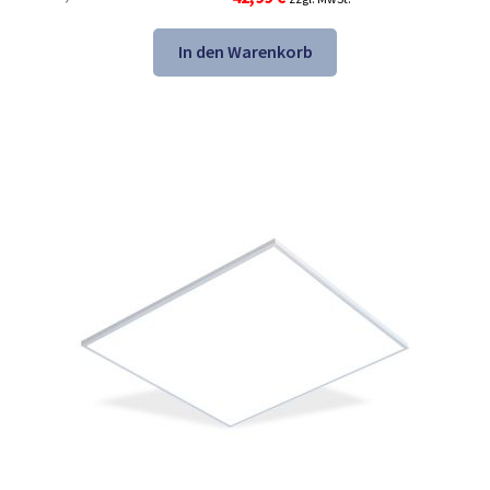
Preis
Preis
war:
ist:
In den Warenkorb
67,48 €
42,99 €.