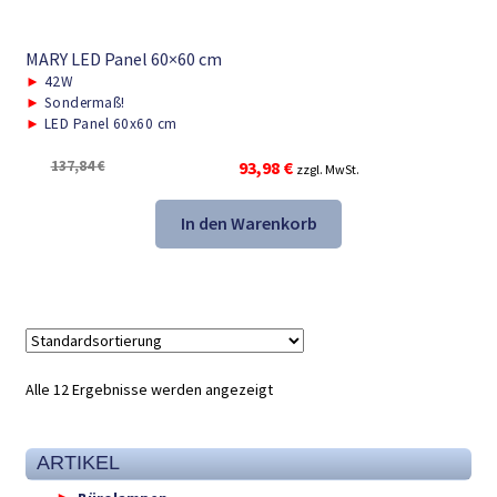
MARY LED Panel 60×60 cm
►
42W
►
Sondermaß!
►
LED Panel 60x60 cm
Ursprünglicher
Aktueller
137,84
€
93,98
€
zzgl. MwSt.
Preis
Preis
war:
ist:
In den Warenkorb
137,84 €
93,98 €.
Alle 12 Ergebnisse werden angezeigt
ARTIKEL