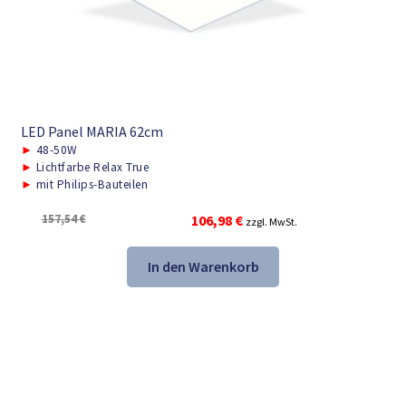
LED Panel MARIA 62cm
►
48-50W
►
Lichtfarbe Relax True
►
mit Philips-Bauteilen
Ursprünglicher
Aktueller
157,54
€
106,98
€
zzgl. MwSt.
Preis
Preis
war:
ist:
In den Warenkorb
157,54 €
106,98 €.