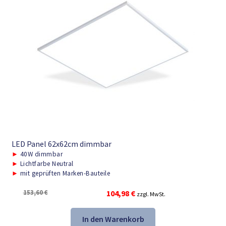
LED Panel 62x62cm dimmbar
►
40W dimmbar
►
Lichtfarbe Neutral
►
mit geprüften Marken-Bauteile
Ursprünglicher
Aktueller
153,60
€
104,98
€
zzgl. MwSt.
Preis
Preis
war:
ist:
In den Warenkorb