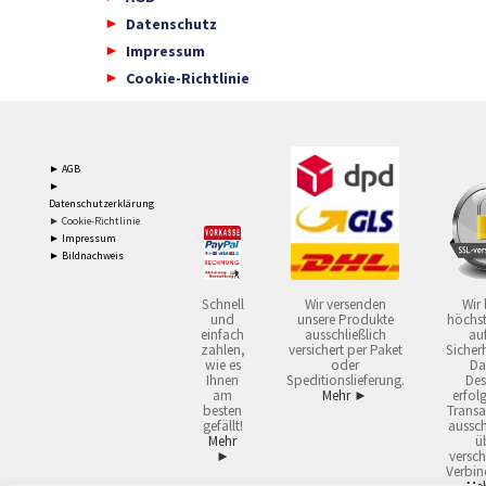
Datenschutz
Impressum
Cookie-Richtlinie
► AGB
►
Datenschutzerklärung
► Cookie-Richtlinie
► Impressum
► Bildnachweis
Schnell
Wir versenden
Wir 
und
unsere Produkte
höchst
einfach
ausschließlich
auf
zahlen,
versichert per Paket
Sicherh
wie es
oder
Da
Ihnen
Speditionslieferung.
Des
am
Mehr ►
erfol
besten
Transa
gefällt!
aussch
Mehr
ü
►
versch
Verbin