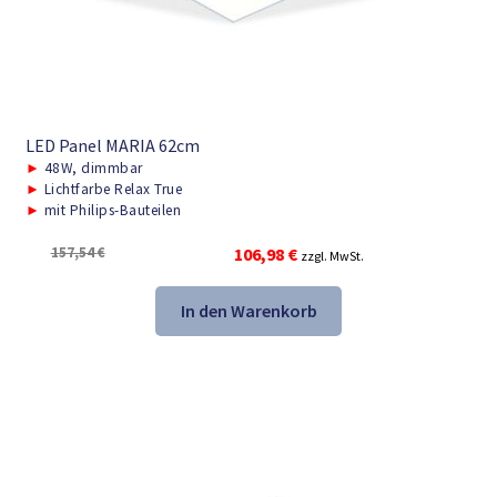
LED Panel MARIA 62cm
►
48W, dimmbar
►
Lichtfarbe Relax True
►
mit Philips-Bauteilen
Ursprünglicher
Aktueller
157,54
€
106,98
€
zzgl. MwSt.
Preis
Preis
war:
ist:
In den Warenkorb
157,54 €
106,98 €.