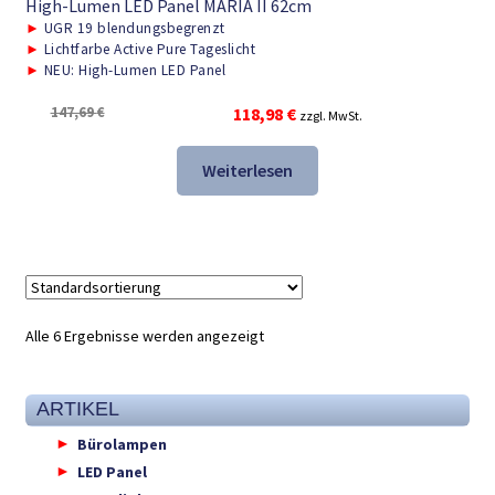
High-Lumen LED Panel MARIA II 62cm
►
UGR 19 blendungsbegrenzt
►
Lichtfarbe Active Pure Tageslicht
►
NEU: High-Lumen LED Panel
Ursprünglicher
Aktueller
147,69
€
118,98
€
zzgl. MwSt.
Preis
Preis
war:
ist:
Weiterlesen
147,69 €
118,98 €.
Alle 6 Ergebnisse werden angezeigt
ARTIKEL
Bürolampen
LED Panel