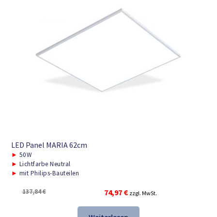
LED Panel MARIA 62cm
►
50W
►
Lichtfarbe Neutral
►
mit Philips-Bauteilen
Ursprünglicher
Aktueller
137,84
€
74,97
€
zzgl. MwSt.
Preis
Preis
war:
ist: