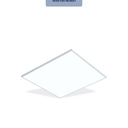
Weiterlesen
137,84 €
74,97 €.