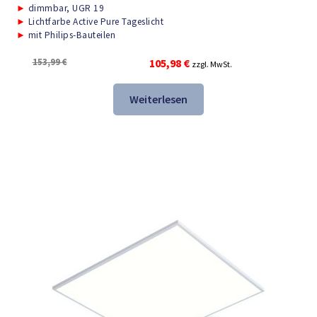
►
dimmbar, UGR 19
►
Lichtfarbe Active Pure Tageslicht
►
mit Philips-Bauteilen
Ursprünglicher
Aktueller
153,99
€
105,98
€
zzgl. MwSt.
Preis
Preis
war:
ist:
Weiterlesen
153,99 €
105,98 €.