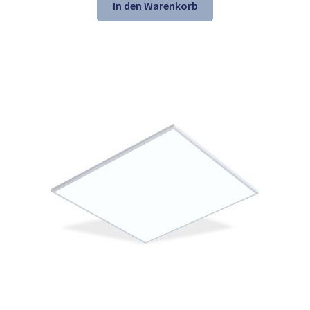
war:
ist:
In den Warenkorb
153,60 €
104,98 €.