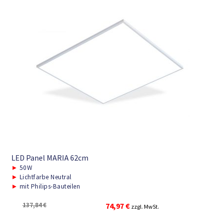
LED Panel MARIA 62cm
►
50W
►
Lichtfarbe Neutral
►
mit Philips-Bauteilen
Ursprünglicher
Aktueller
137,84
€
74,97
€
zzgl. MwSt.
Preis
Preis