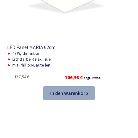
LED Panel MARIA 62cm
►
48W, dimmbar
►
Lichtfarbe Relax True
►
mit Philips-Bauteilen
Ursprünglicher
Aktueller
157,54
€
106,98
€
zzgl. MwSt.
Preis
Preis
war:
ist:
In den Warenkorb
157,54 €
106,98 €.