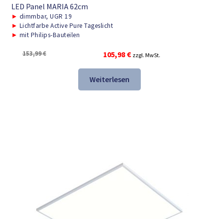
LED Panel MARIA 62cm
►
dimmbar, UGR 19
►
Lichtfarbe Active Pure Tageslicht
►
mit Philips-Bauteilen
Ursprünglicher
Aktueller
153,99
€
105,98
€
zzgl. MwSt.
Preis
Preis
war:
ist:
Weiterlesen
153,99 €
105,98 €.