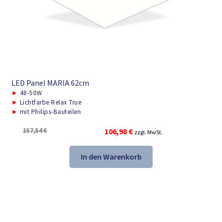
LED Panel MARIA 62cm
►
48-50W
►
Lichtfarbe Relax True
►
mit Philips-Bauteilen
Ursprünglicher
Aktueller
157,54
€
106,98
€
zzgl. MwSt.
Preis
Preis
war:
ist:
In den Warenkorb
157,54 €
106,98 €.