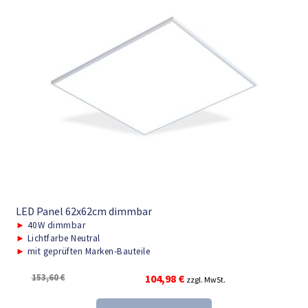
LED Panel 62x62cm dimmbar
►
40W dimmbar
►
Lichtfarbe Neutral
►
mit geprüften Marken-Bauteile
Ursprünglicher
Aktueller
153,60
€
104,98
€
zzgl. MwSt.
Preis
Preis