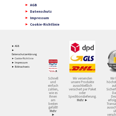
AGB
Datenschutz
Impressum
Cookie-Richtlinie
► AGB
►
Datenschutzerklärung
► Cookie-Richtlinie
► Impressum
► Bildnachweis
Schnell
Wir versenden
Wir 
und
unsere Produkte
höchst
einfach
ausschließlich
auf
zahlen,
versichert per Paket
Sicherh
wie es
oder
Da
Ihnen
Speditionslieferung.
Des
am
Mehr ►
erfol
besten
Transa
gefällt!
aussch
Mehr
ü
►
versch