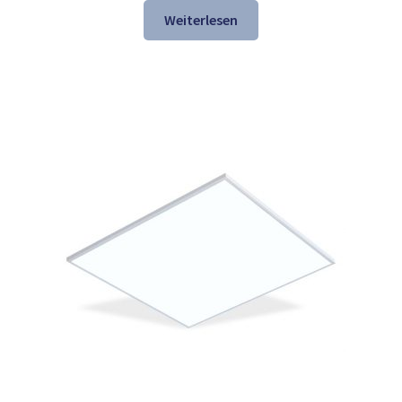
war:
ist:
Weiterlesen
137,84 €
74,97 €.