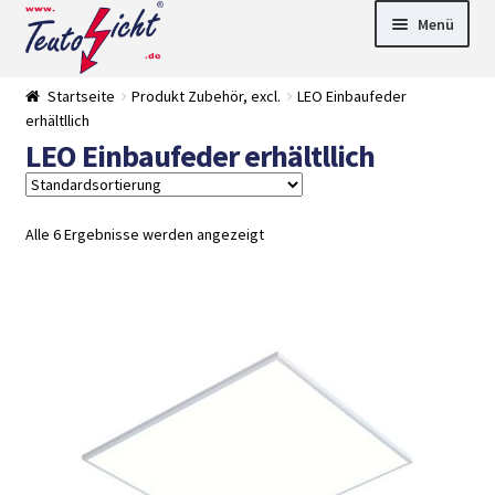
Zur
Springe
Menü
Navigation
zum
springen
Inhalt
► LED Panel
Startseite
Produkt Zubehör, excl.
LEO Einbaufeder
►
erhältllich
Pflanzenlich
►
LEO Einbaufeder erhältllich
t
Downlights
►
Deckenleuch
►
ten
Außenleucht
► LED
en
Streifen
► Zubehör
Alle 6 Ergebnisse werden angezeigt
►
Leuchtmittel
►
Versandarten
► Zahlarten