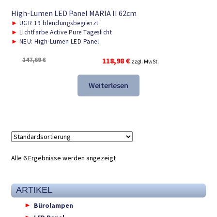
High-Lumen LED Panel MARIA II 62cm
►
UGR 19 blendungsbegrenzt
►
Lichtfarbe Active Pure Tageslicht
►
NEU: High-Lumen LED Panel
Ursprünglicher
Aktueller
147,69
€
118,98
€
zzgl. MwSt.
Preis
Preis
war:
ist:
Weiterlesen
147,69 €
118,98 €.
Alle 6 Ergebnisse werden angezeigt
ARTIKEL
Bürolampen