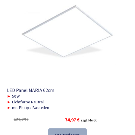
LED Panel MARIA 62cm
►
50W
►
Lichtfarbe Neutral
►
mit Philips-Bauteilen
Ursprünglicher
Aktueller
137,84
€
74,97
€
zzgl. MwSt.
Preis
Preis
war:
ist: