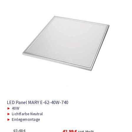
LED Panel MARY E-62-40W-740
►
40W
►
Lichtfarbe Neutral
►
Einlegemontage
Ursprünglicher
Aktueller
67,48
€
42,99
€
zzgl. MwSt.