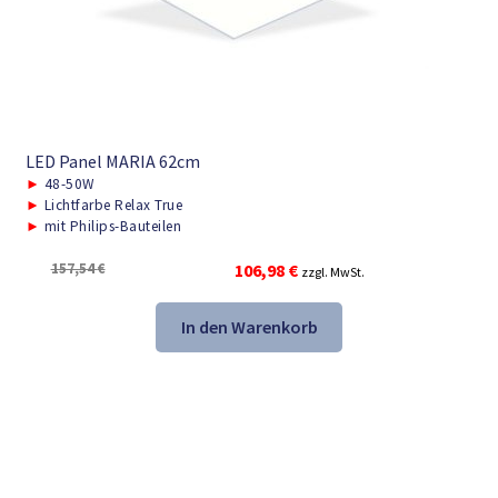
LED Panel MARIA 62cm
►
48-50W
►
Lichtfarbe Relax True
►
mit Philips-Bauteilen
Ursprünglicher
Aktueller
157,54
€
106,98
€
zzgl. MwSt.
Preis
Preis
war:
ist:
In den Warenkorb
157,54 €
106,98 €.