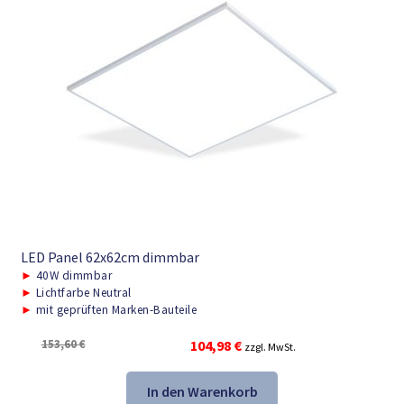
LED Panel 62x62cm dimmbar
►
40W dimmbar
►
Lichtfarbe Neutral
►
mit geprüften Marken-Bauteile
Ursprünglicher
Aktueller
153,60
€
104,98
€
zzgl. MwSt.
Preis
Preis
war:
ist:
In den Warenkorb