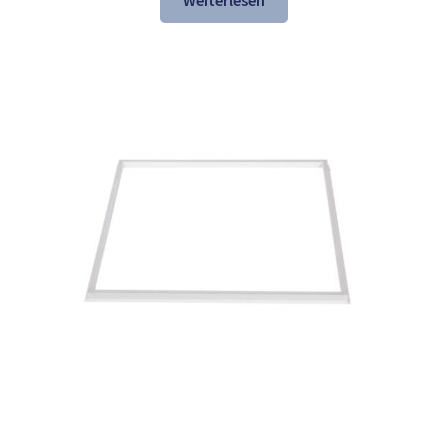
Weiterlesen
137,84 €
74,97 €.