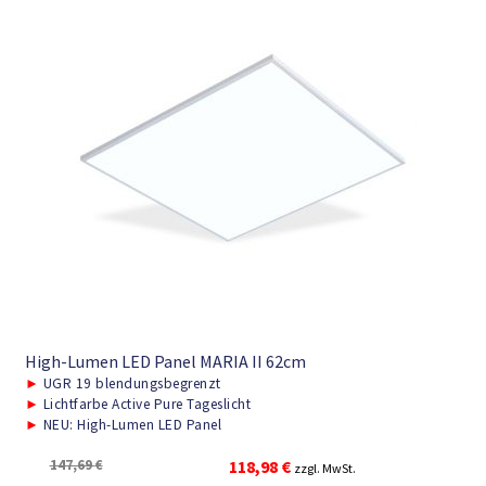
High-Lumen LED Panel MARIA II 62cm
►
UGR 19 blendungsbegrenzt
►
Lichtfarbe Active Pure Tageslicht
►
NEU: High-Lumen LED Panel
Ursprünglicher
Aktueller
147,69
€
118,98
€
zzgl. MwSt.