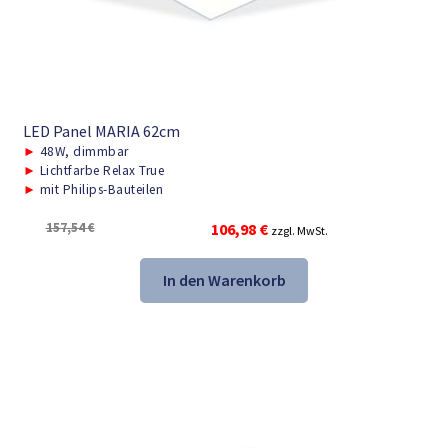
LED Panel MARIA 62cm
►
48W, dimmbar
►
Lichtfarbe Relax True
►
mit Philips-Bauteilen
Ursprünglicher
Aktueller
157,54
€
106,98
€
zzgl. MwSt.
Preis
Preis
war:
ist:
In den Warenkorb
157,54 €
106,98 €.