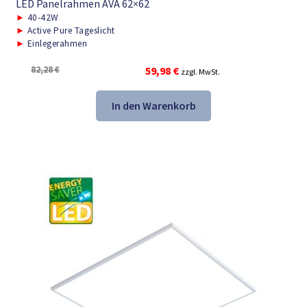
LED Panelrahmen AVA 62×62
►
40-42W
►
Active Pure Tageslicht
►
Einlegerahmen
Ursprünglicher
Aktueller
82,28
€
59,98
€
zzgl. MwSt.
Preis
Preis
war:
ist:
In den Warenkorb
82,28 €
59,98 €.