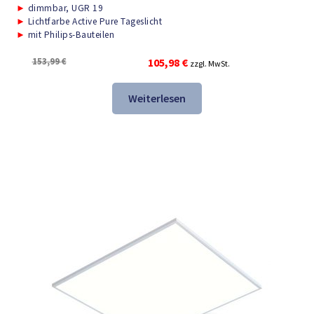
►
dimmbar, UGR 19
►
Lichtfarbe Active Pure Tageslicht
►
mit Philips-Bauteilen
Ursprünglicher
Aktueller
153,99
€
105,98
€
zzgl. MwSt.
Preis
Preis
war:
ist:
Weiterlesen
153,99 €
105,98 €.