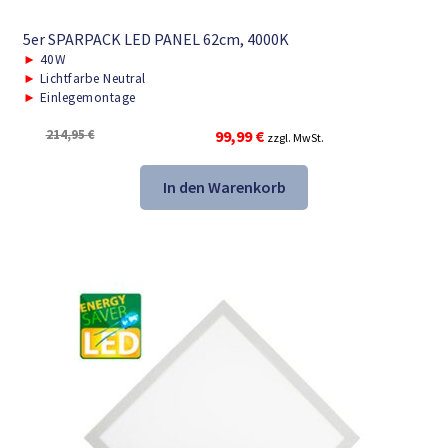
5er SPARPACK LED PANEL 62cm, 4000K
►
40W
►
Lichtfarbe Neutral
►
Einlegemontage
Ursprünglicher
Aktueller
214,95
€
99,99
€
zzgl. MwSt.
Preis
Preis
war:
ist:
In den Warenkorb
214,95 €
99,99 €.