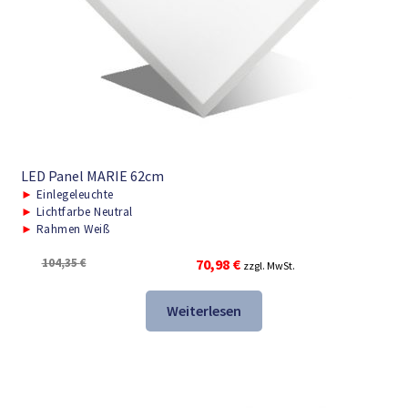
LED Panel MARIE 62cm
►
Einlegeleuchte
►
Lichtfarbe Neutral
►
Rahmen Weiß
Ursprünglicher
Aktueller
104,35
€
70,98
€
zzgl. MwSt.
Preis
Preis
war:
ist:
Weiterlesen
104,35 €
70,98 €.