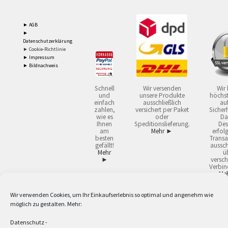
► AGB
►
Datenschutzerklärung
► Cookie-Richtlinie
► Impressum
► Bildnachweis
Schnell
Wir versenden
Wir 
und
unsere Produkte
höchst
einfach
ausschließlich
auf
zahlen,
versichert per Paket
Sicherh
wie es
oder
Da
Ihnen
Speditionslieferung.
Des
am
Mehr ►
erfol
besten
Transa
gefällt!
aussch
Mehr
ü
►
versch
Verbin
Me
Wir verwenden Cookies, um Ihr Einkaufserlebnis so optimal und angenehm wie
2
Lieferzeiten gelten mit Express-24.
Mehr ►
möglich zu gestalten. Mehr:
3
Nur für Firmen, Mindestbestellwert: 50,- €.
Mehr ►
5
Versandkostenfrei ab 59,90 € Nettowarenwert. Inseln ausgenommen. Unsere
Datenschutz
-