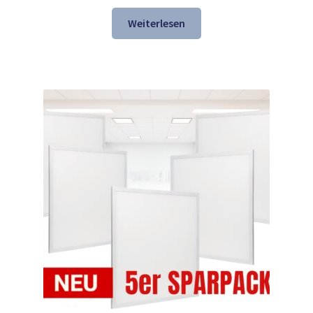
Preis
Preis
war:
ist:
Weiterlesen
147,69 €
118,98 €.