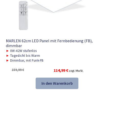
MARLEN 62cm LED Panel mit Fernbedienung (FB),
dimmbar
►
0W-42W stufenlos
►
Tageslicht bis Warm
►
Dimmbar, mit Funk-FB
Ursprünglicher
Aktueller
159,99
€
114,99
€
zzgl. MwSt.
Preis
Preis
war:
ist:
In den Warenkorb
159,99 €
114,99 €.