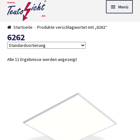
Zur
Springe
Menü
Navigation
zum
springen
Inhalt
► LED Panel
Startseite
Produkte verschlagwortet mit „6262“
►
6262
Pflanzenlich
►
t
Downlights
►
Deckenleuch
►
ten
Außenleucht
► LED
Alle 11 Ergebnisse werden angezeigt
en
Streifen
► Zubehör
►
Leuchtmittel
►
Versandarten
► Zahlarten