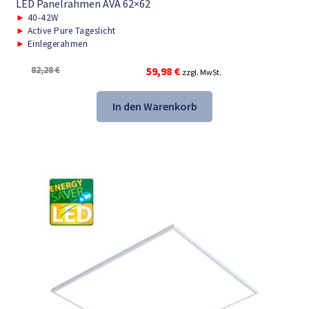
LED Panelrahmen AVA 62×62
►
40-42W
►
Active Pure Tageslicht
►
Einlegerahmen
Ursprünglicher
Aktueller
82,28
€
59,98
€
zzgl. MwSt.
Preis
Preis
war:
ist:
In den Warenkorb
82,28 €
59,98 €.