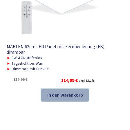
MARLEN 62cm LED Panel mit Fernbedienung (FB),
dimmbar
►
0W-42W stufenlos
►
Tageslicht bis Warm
►
Dimmbar, mit Funk-FB
Ursprünglicher
Aktueller
159,99
€
114,99
€
zzgl. MwSt.
Preis
Preis
war:
ist:
In den Warenkorb
159,99 €
114,99 €.