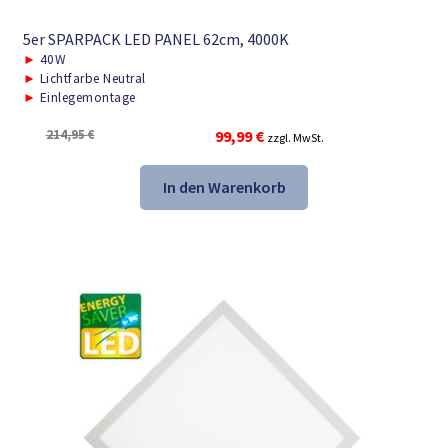
5er SPARPACK LED PANEL 62cm, 4000K
►
40W
►
Lichtfarbe Neutral
►
Einlegemontage
Ursprünglicher
Aktueller
214,95
€
99,99
€
zzgl. MwSt.
Preis
Preis
war:
ist:
In den Warenkorb
214,95 €
99,99 €.