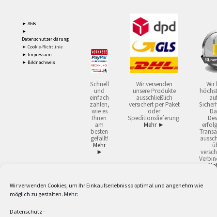
► AGB
►
Datenschutzerklärung
► Cookie-Richtlinie
► Impressum
► Bildnachweis
Schnell
Wir versenden
Wir 
und
unsere Produkte
höchst
einfach
ausschließlich
auf
zahlen,
versichert per Paket
Sicherh
wie es
oder
Da
Ihnen
Speditionslieferung.
Des
am
Mehr ►
erfol
besten
Transa
gefällt!
aussch
Mehr
ü
►
versch
Verbin
Me
Wir verwenden Cookies, um Ihr Einkaufserlebnis so optimal und angenehm wie
2
Lieferzeiten gelten mit Express-24.
Mehr ►
möglich zu gestalten. Mehr:
3
Nur für Firmen, Mindestbestellwert: 50,- €.
Mehr ►
5
Versandkostenfrei ab 59,90 € Nettowarenwert. Inseln ausgenommen. Unsere
Datenschutz
-