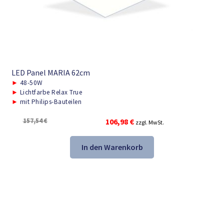
LED Panel MARIA 62cm
►
48-50W
►
Lichtfarbe Relax True
►
mit Philips-Bauteilen
Ursprünglicher
Aktueller
157,54
€
106,98
€
zzgl. MwSt.
Preis
Preis
war:
ist:
In den Warenkorb
157,54 €
106,98 €.