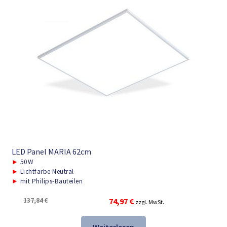
LED Panel MARIA 62cm
►
50W
►
Lichtfarbe Neutral
►
mit Philips-Bauteilen
Ursprünglicher
Aktueller
137,84
€
74,97
€
zzgl. MwSt.
Preis
Preis
war:
ist: