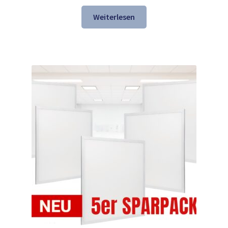
Preis
Preis
war:
ist:
Weiterlesen
147,69 €
118,98 €.