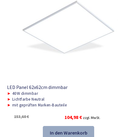
LED Panel 62x62cm dimmbar
►
40W dimmbar
►
Lichtfarbe Neutral
►
mit geprüften Marken-Bauteile
Ursprünglicher
Aktueller
153,60
€
104,98
€
zzgl. MwSt.
Preis
Preis
war:
ist:
In den Warenkorb