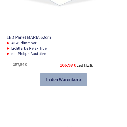
LED Panel MARIA 62cm
►
48W, dimmbar
►
Lichtfarbe Relax True
►
mit Philips-Bauteilen
Ursprünglicher
Aktueller
157,54
€
106,98
€
zzgl. MwSt.
Preis
Preis
war:
ist:
In den Warenkorb
157,54 €
106,98 €.