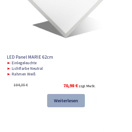
LED Panel MARIE 62cm
►
Einlegeleuchte
►
Lichtfarbe Neutral
►
Rahmen Weiß
Ursprünglicher
Aktueller
104,35
€
70,98
€
zzgl. MwSt.
Preis
Preis
war:
ist:
Weiterlesen
104,35 €
70,98 €.