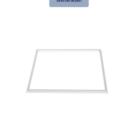
Weiterlesen
137,84 €
74,97 €.