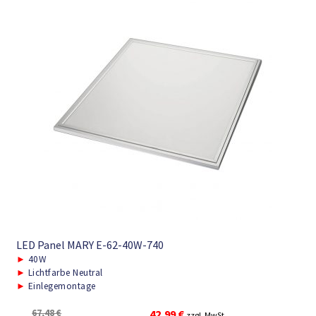
LED Panel MARY E-62-40W-740
►
40W
►
Lichtfarbe Neutral
►
Einlegemontage
Ursprünglicher
Aktueller
67,48
€
42,99
€
zzgl. MwSt.