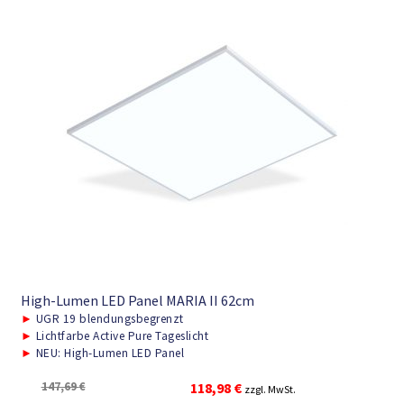
High-Lumen LED Panel MARIA II 62cm
►
UGR 19 blendungsbegrenzt
►
Lichtfarbe Active Pure Tageslicht
►
NEU: High-Lumen LED Panel
Ursprünglicher
Aktueller
147,69
€
118,98
€
zzgl. MwSt.