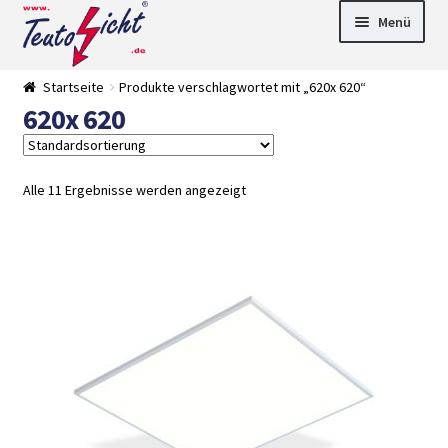
Zur
Springe
Menü
Navigation
zum
springen
Inhalt
► LED Panel
Startseite
Produkte verschlagwortet mit „620x 620“
►
620x 620
Pflanzenlich
►
t
Downlights
►
Deckenleuch
►
ten
Außenleucht
► LED
Alle 11 Ergebnisse werden angezeigt
en
Streifen
► Zubehör
►
Leuchtmittel
►
Versandarten
► Zahlarten