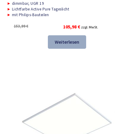
►
dimmbar, UGR 19
►
Lichtfarbe Active Pure Tageslicht
►
mit Philips-Bauteilen
Ursprünglicher
Aktueller
153,99
€
105,98
€
zzgl. MwSt.
Preis
Preis
war:
ist:
Weiterlesen
153,99 €
105,98 €.