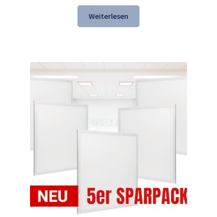
Preis
Preis
war:
ist:
Weiterlesen
147,69 €
118,98 €.