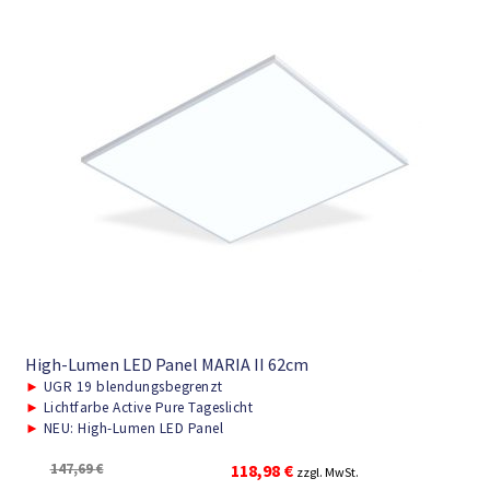
High-Lumen LED Panel MARIA II 62cm
►
UGR 19 blendungsbegrenzt
►
Lichtfarbe Active Pure Tageslicht
►
NEU: High-Lumen LED Panel
Ursprünglicher
Aktueller
147,69
€
118,98
€
zzgl. MwSt.