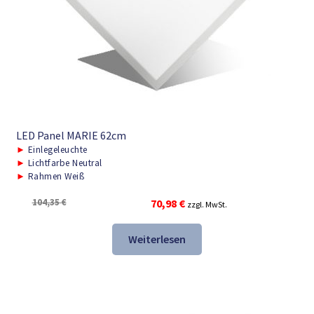
LED Panel MARIE 62cm
►
Einlegeleuchte
►
Lichtfarbe Neutral
►
Rahmen Weiß
Ursprünglicher
Aktueller
104,35
€
70,98
€
zzgl. MwSt.
Preis
Preis
war:
ist:
Weiterlesen
104,35 €
70,98 €.