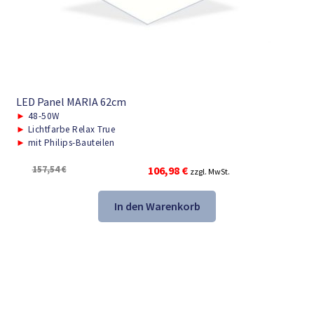
LED Panel MARIA 62cm
►
48-50W
►
Lichtfarbe Relax True
►
mit Philips-Bauteilen
Ursprünglicher
Aktueller
157,54
€
106,98
€
zzgl. MwSt.
Preis
Preis
war:
ist:
In den Warenkorb
157,54 €
106,98 €.