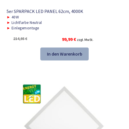
5er SPARPACK LED PANEL 62cm, 4000K
►
40W
►
Lichtfarbe Neutral
►
Einlegemontage
Ursprünglicher
Aktueller
214,95
€
99,99
€
zzgl. MwSt.
Preis
Preis
war:
ist:
In den Warenkorb
214,95 €
99,99 €.