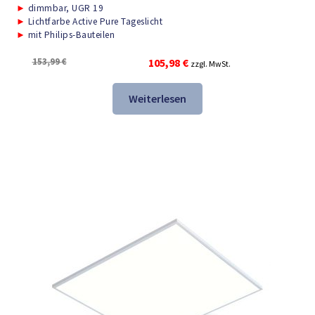
►
dimmbar, UGR 19
►
Lichtfarbe Active Pure Tageslicht
►
mit Philips-Bauteilen
Ursprünglicher
Aktueller
153,99
€
105,98
€
zzgl. MwSt.
Preis
Preis
war:
ist:
Weiterlesen
153,99 €
105,98 €.