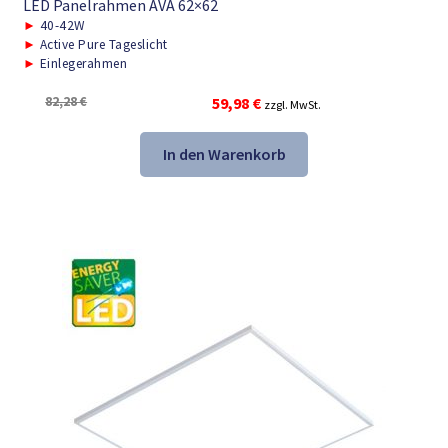
LED Panelrahmen AVA 62×62
►
40-42W
►
Active Pure Tageslicht
►
Einlegerahmen
Ursprünglicher
Aktueller
82,28
€
59,98
€
zzgl. MwSt.
Preis
Preis
war:
ist:
In den Warenkorb
82,28 €
59,98 €.