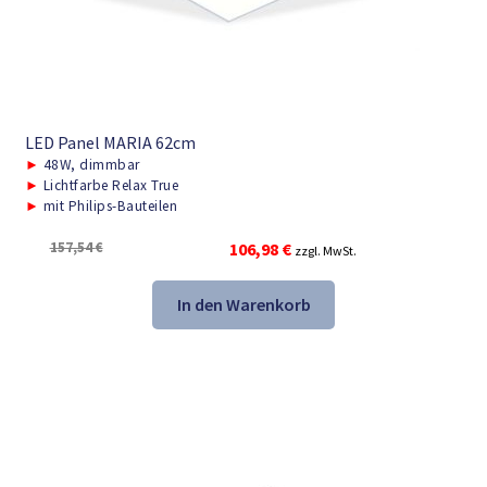
LED Panel MARIA 62cm
►
48W, dimmbar
►
Lichtfarbe Relax True
►
mit Philips-Bauteilen
Ursprünglicher
Aktueller
157,54
€
106,98
€
zzgl. MwSt.
Preis
Preis
war:
ist:
In den Warenkorb
157,54 €
106,98 €.