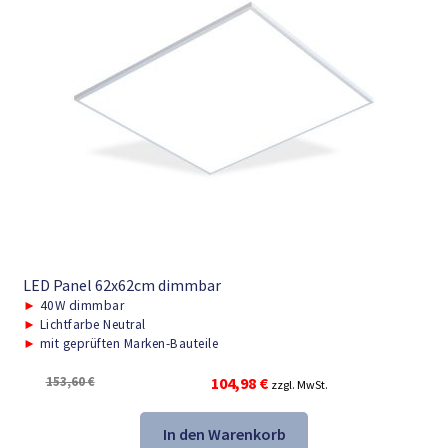
LED Panel 62x62cm dimmbar
►
40W dimmbar
►
Lichtfarbe Neutral
►
mit geprüften Marken-Bauteile
Ursprünglicher
Aktueller
153,60
€
104,98
€
zzgl. MwSt.
Preis
Preis
war:
ist:
In den Warenkorb