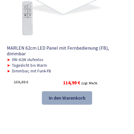
MARLEN 62cm LED Panel mit Fernbedienung (FB),
dimmbar
►
0W-42W stufenlos
►
Tageslicht bis Warm
►
Dimmbar, mit Funk-FB
Ursprünglicher
Aktueller
159,99
€
114,99
€
zzgl. MwSt.
Preis
Preis
war:
ist:
In den Warenkorb
159,99 €
114,99 €.