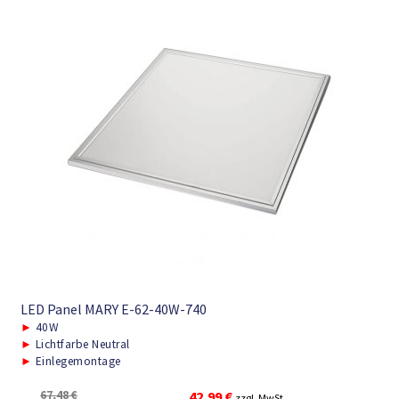
LED Panel MARY E-62-40W-740
►
40W
►
Lichtfarbe Neutral
►
Einlegemontage
Ursprünglicher
Aktueller
67,48
€
42,99
€
zzgl. MwSt.