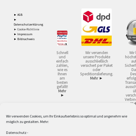
► AGB
►
Datenschutzerklärung
► Cookie-Richtlinie
► Impressum
► Bildnachweis
Schnell
Wir versenden
Wir 
und
unsere Produkte
höchst
einfach
ausschließlich
auf
zahlen,
versichert per Paket
Sicherh
wie es
oder
Da
Ihnen
Speditionslieferung.
Des
am
Mehr ►
erfol
besten
Transa
gefällt!
aussch
Mehr
ü
►
versch
Verbin
Me
Wir verwenden Cookies, um Ihr Einkaufserlebnis so optimal und angenehm wie
2
Lieferzeiten gelten mit Express-24.
Mehr ►
möglich zu gestalten. Mehr:
3
Nur für Firmen, Mindestbestellwert: 50,- €.
Mehr ►
5
Versandkostenfrei ab 59,90 € Nettowarenwert. Inseln ausgenommen. Unsere
Datenschutz
-