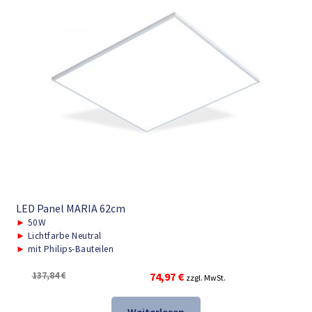
LED Panel MARIA 62cm
►
50W
►
Lichtfarbe Neutral
►
mit Philips-Bauteilen
Ursprünglicher
Aktueller
137,84
€
74,97
€
zzgl. MwSt.
Preis
Preis
war:
ist: