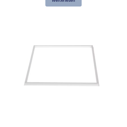
Weiterlesen
137,84 €
74,97 €.