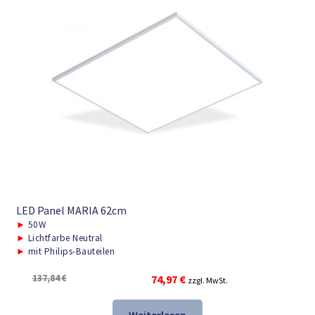
LED Panel MARIA 62cm
►
50W
►
Lichtfarbe Neutral
►
mit Philips-Bauteilen
Ursprünglicher
Aktueller
137,84
€
74,97
€
zzgl. MwSt.
Preis
Preis
war:
ist: