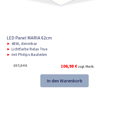
LED Panel MARIA 62cm
►
48W, dimmbar
►
Lichtfarbe Relax True
►
mit Philips-Bauteilen
Ursprünglicher
Aktueller
157,54
€
106,98
€
zzgl. MwSt.
Preis
Preis
war:
ist:
In den Warenkorb
157,54 €
106,98 €.