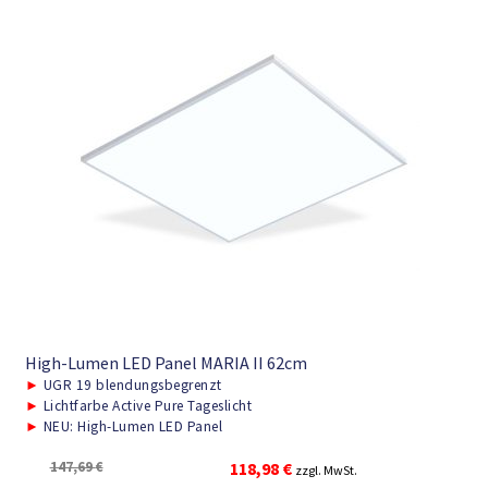
High-Lumen LED Panel MARIA II 62cm
►
UGR 19 blendungsbegrenzt
►
Lichtfarbe Active Pure Tageslicht
►
NEU: High-Lumen LED Panel
Ursprünglicher
Aktueller
147,69
€
118,98
€
zzgl. MwSt.