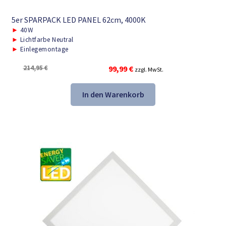
5er SPARPACK LED PANEL 62cm, 4000K
►
40W
►
Lichtfarbe Neutral
►
Einlegemontage
Ursprünglicher
Aktueller
214,95
€
99,99
€
zzgl. MwSt.
Preis
Preis
war:
ist:
In den Warenkorb
214,95 €
99,99 €.