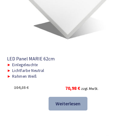
LED Panel MARIE 62cm
►
Einlegeleuchte
►
Lichtfarbe Neutral
►
Rahmen Weiß
Ursprünglicher
Aktueller
104,35
€
70,98
€
zzgl. MwSt.
Preis
Preis
war:
ist:
Weiterlesen
104,35 €
70,98 €.