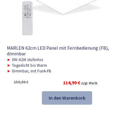
MARLEN 62cm LED Panel mit Fernbedienung (FB),
dimmbar
►
0W-42W stufenlos
►
Tageslicht bis Warm
►
Dimmbar, mit Funk-FB
Ursprünglicher
Aktueller
159,99
€
114,99
€
zzgl. MwSt.
Preis
Preis
war:
ist:
In den Warenkorb
159,99 €
114,99 €.