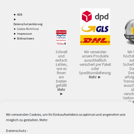
► AGB
►
Datenschutzerklärung
► Cookie-Richtlinie
► Impressum
► Bildnachweis
Schnell
Wir versenden
Wir 
und
unsere Produkte
höchst
einfach
ausschließlich
auf
zahlen,
versichert per Paket
Sicherh
wie es
oder
Da
Ihnen
Speditionslieferung.
Des
am
Mehr ►
erfol
besten
Transa
gefällt!
aussch
Mehr
ü
►
versch
Verbin
Me
Wir verwenden Cookies, um Ihr Einkaufserlebnis so optimal und angenehm wie
2
Lieferzeiten gelten mit Express-24.
Mehr ►
möglich zu gestalten. Mehr:
3
Nur für Firmen, Mindestbestellwert: 50,- €.
Mehr ►
5
Versandkostenfrei ab 59,90 € Nettowarenwert. Inseln ausgenommen. Unsere
Datenschutz
-