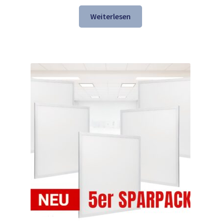
Preis
Preis
war:
ist:
Weiterlesen
147,69 €
118,98 €.