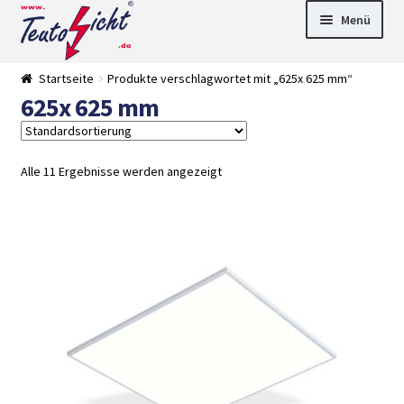
Zur
Springe
Menü
Navigation
zum
springen
Inhalt
► LED Panel
Startseite
Produkte verschlagwortet mit „625x 625 mm“
►
625x 625 mm
Pflanzenlich
►
t
Downlights
►
Deckenleuch
►
ten
Außenleucht
► LED
Alle 11 Ergebnisse werden angezeigt
en
Streifen
► Zubehör
►
Leuchtmittel
►
Versandarten
► Zahlarten