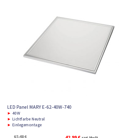
LED Panel MARY E-62-40W-740
►
40W
►
Lichtfarbe Neutral
►
Einlegemontage
Ursprünglicher
Aktueller
67,48
€
42,99
€
zzgl. MwSt.