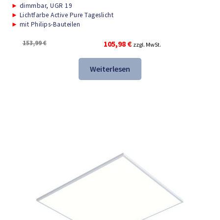
►
dimmbar, UGR 19
►
Lichtfarbe Active Pure Tageslicht
►
mit Philips-Bauteilen
Ursprünglicher
Aktueller
153,99
€
105,98
€
zzgl. MwSt.
Preis
Preis
war:
ist:
Weiterlesen
153,99 €
105,98 €.