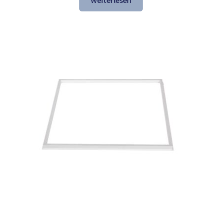
Weiterlesen
137,84 €
74,97 €.