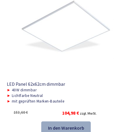
LED Panel 62x62cm dimmbar
►
40W dimmbar
►
Lichtfarbe Neutral
►
mit geprüften Marken-Bauteile
Ursprünglicher
Aktueller
153,60
€
104,98
€
zzgl. MwSt.
Preis
Preis
war:
ist:
In den Warenkorb