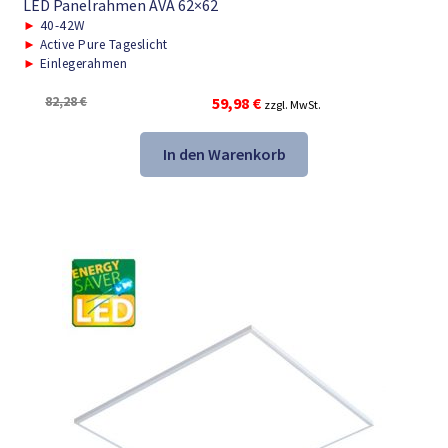
LED Panelrahmen AVA 62×62
►
40-42W
►
Active Pure Tageslicht
►
Einlegerahmen
Ursprünglicher
Aktueller
82,28
€
59,98
€
zzgl. MwSt.
Preis
Preis
war:
ist:
In den Warenkorb
82,28 €
59,98 €.