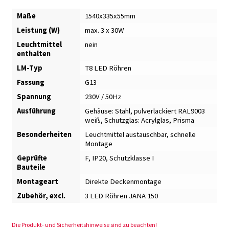
Maße
1540x335x55mm
Leistung (W)
max. 3 x 30W
Leuchtmittel
nein
enthalten
LM-Typ
T8 LED Röhren
Fassung
G13
Spannung
230V / 50Hz
Ausführung
Gehäuse: Stahl, pulverlackiert RAL9003
weiß, Schutzglas: Acrylglas, Prisma
Besonderheiten
Leuchtmittel austauschbar
,
schnelle
Montage
Geprüfte
F, IP20, Schutzklasse I
Bauteile
Montageart
Direkte Deckenmontage
Zubehör, excl.
3 LED Röhren JANA 150
Die Produkt- und Sicherheitshinweise sind zu beachten!