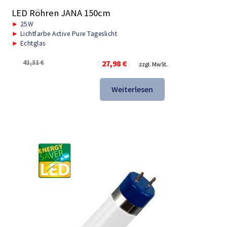
LED Röhren JANA 150cm
►
25W
►
Lichtfarbe Active Pure Tageslicht
►
Echtglas
Ursprünglicher
Aktueller
41,31
€
27,98
€
zzgl. MwSt.
Preis
Preis
war:
ist:
Weiterlesen
41,31 €
27,98 €.