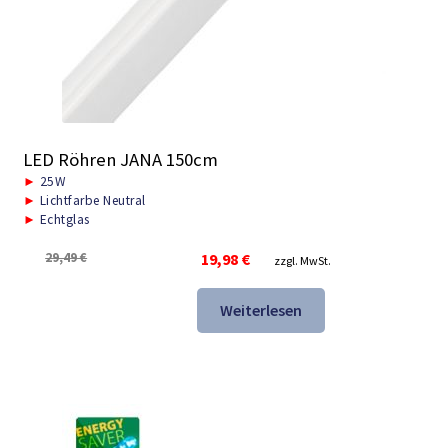
LED Röhren JANA 150cm
►
25W
►
Lichtfarbe Neutral
►
Echtglas
Ursprünglicher
Aktueller
29,49
€
19,98
€
zzgl. MwSt.
Preis
Preis
war:
ist:
Weiterlesen
29,49 €
19,98 €.