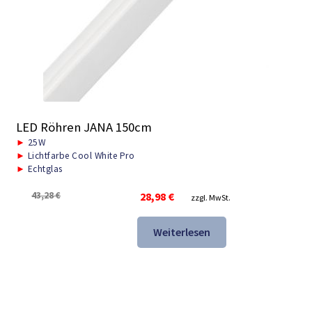
LED Röhren JANA 150cm
►
25W
►
Lichtfarbe Cool White Pro
►
Echtglas
Ursprünglicher
Aktueller
43,28
€
28,98
€
zzgl. MwSt.
Preis
Preis
war:
ist:
Weiterlesen
43,28 €
28,98 €.