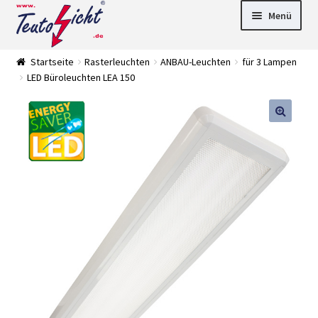
Zur
Springe
Menü
Navigation
zum
springen
Inhalt
► LED Panel
Startseite
Rasterleuchten
ANBAU-Leuchten
für 3 Lampen
►
LED Büroleuchten LEA 150
Pflanzenlich
►
t
Downlights
►
Deckenleuch
►
ten
Außenleucht
► LED
en
Streifen
► Zubehör
►
Leuchtmittel
►
Versandarten
► Zahlarten