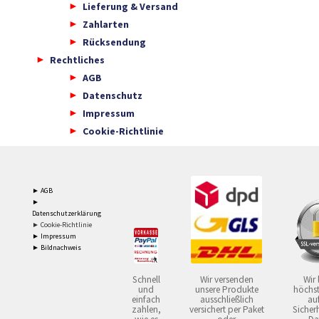
Lieferung & Versand
Zahlarten
Rücksendung
Rechtliches
AGB
Datenschutz
Impressum
Cookie-Richtlinie
► AGB
►
Datenschutzerklärung
► Cookie-Richtlinie
► Impressum
► Bildnachweis
Schnell
Wir versenden
Wir 
und
unsere Produkte
höchst
einfach
ausschließlich
auf
zahlen,
versichert per Paket
Sicherh