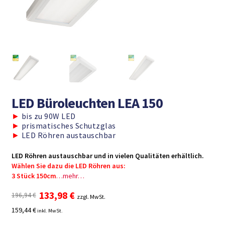
LED Büroleuchten LEA 150
►
bis zu 90W LED
►
prismatisches Schutzglas
►
LED Röhren austauschbar
LED Röhren austauschbar und in vielen Qualitäten erhältlich.
Wählen Sie dazu die LED Röhren aus:
3 Stück 150cm
…mehr…
Ursprünglicher
Aktueller
133,98
€
196,94
€
zzgl. MwSt.
Preis
Preis
159,44 €
inkl. MwSt.
war:
ist:
196,94 €
133,98 €.