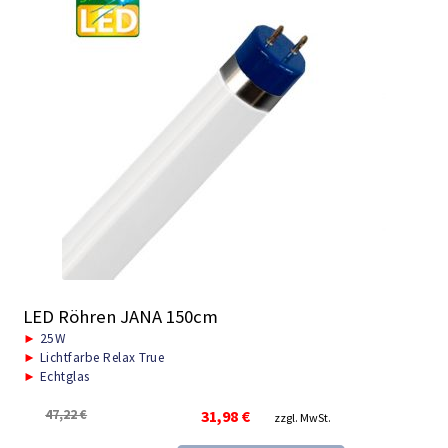
LED Röhren JANA 150cm
►
25W
►
Lichtfarbe Relax True
►
Echtglas
Ursprünglicher
Aktueller
47,22
€
31,98
€
zzgl. MwSt.
Preis
Preis