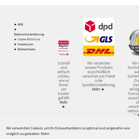
► AGB
►
Datenschutzerklärung
► Cookie-Richtlinie
► Impressum
► Bildnachweis
Schnell
Wir versenden
Wir 
und
unsere Produkte
höchst
einfach
ausschließlich
auf
zahlen,
versichert per Paket
Sicherh
wie es
oder
Da
Ihnen
Speditionslieferung.
Des
am
Mehr ►
erfol
besten
Transa
gefällt!
aussch
Mehr
ü
►
versch
Verbin
Me
Wir verwenden Cookies, um Ihr Einkaufserlebnis so optimal und angenehm wie
2
Lieferzeiten gelten mit Express-24.
Mehr ►
möglich zu gestalten. Mehr:
3
Nur für Firmen, Mindestbestellwert: 50,- €.
Mehr ►