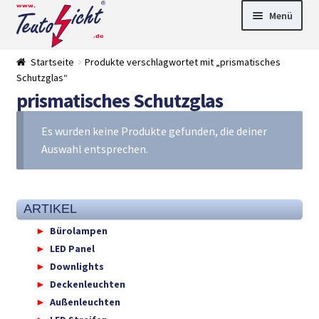
Zur
Springe
Menü
Navigation
zum
springen
Inhalt
► LED Panel
Startseite
Produkte verschlagwortet mit „prismatisches
►
Schutzglas“
Pflanzenlich
►
prismatisches Schutzglas
t
Downlights
►
Deckenleuch
►
ten
Außenleucht
► LED
Es wurden keine Produkte gefunden, die deiner
en
Streifen
► Zubehör
Auswahl entsprechen.
►
Leuchtmittel
►
Versandarten
► Zahlarten
ARTIKEL
Bürolampen
LED Panel
Downlights
Deckenleuchten
Außenleuchten