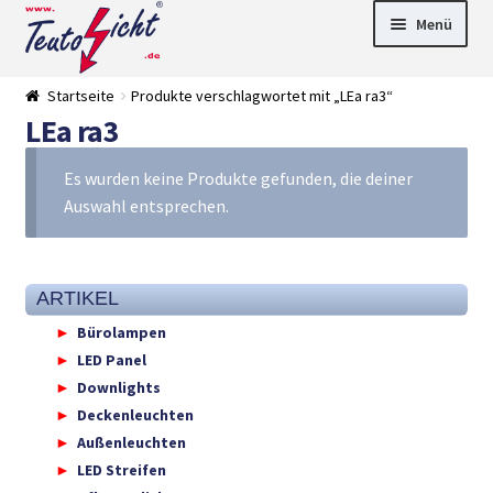
Zur
Springe
Menü
Navigation
zum
springen
Inhalt
► LED Panel
Startseite
Produkte verschlagwortet mit „LEa ra3“
►
LEa ra3
Pflanzenlich
►
t
Downlights
►
Deckenleuch
►
Es wurden keine Produkte gefunden, die deiner
ten
Außenleucht
► LED
Auswahl entsprechen.
en
Streifen
► Zubehör
►
Leuchtmittel
►
Versandarten
► Zahlarten
ARTIKEL
Bürolampen
LED Panel
Downlights
Deckenleuchten
Außenleuchten
LED Streifen