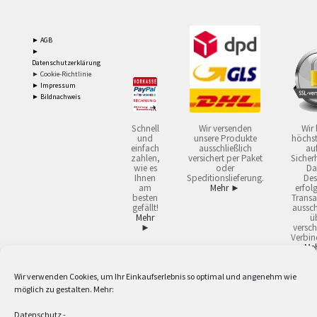
► AGB
►
Datenschutzerklärung
► Cookie-Richtlinie
► Impressum
► Bildnachweis
Schnell
Wir versenden
Wir 
und
unsere Produkte
höchst
einfach
ausschließlich
auf
zahlen,
versichert per Paket
Sicherh
wie es
oder
Da
Ihnen
Speditionslieferung.
Des
am
Mehr ►
erfol
besten
Transa
gefällt!
aussch
Mehr
ü
►
versch
Verbin
Me
Wir verwenden Cookies, um Ihr Einkaufserlebnis so optimal und angenehm wie
2
Lieferzeiten gelten mit Express-24.
Mehr ►
möglich zu gestalten. Mehr:
3
Nur für Firmen, Mindestbestellwert: 50,- €.
Mehr ►
5
Versandkostenfrei ab 59,90 € Nettowarenwert. Inseln ausgenommen. Unsere
Datenschutz
-