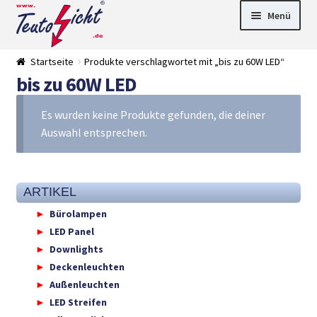
Zur
Springe
Menü
Navigation
zum
springen
Inhalt
► LED Panel
Startseite
Produkte verschlagwortet mit „bis zu 60W LED“
►
bis zu 60W LED
Pflanzenlich
►
t
Downlights
►
Deckenleuch
►
Es wurden keine Produkte gefunden, die deiner
ten
Außenleucht
► LED
Auswahl entsprechen.
en
Streifen
► Zubehör
►
Leuchtmittel
►
Versandarten
► Zahlarten
ARTIKEL
Bürolampen
LED Panel
Downlights
Deckenleuchten
Außenleuchten
LED Streifen