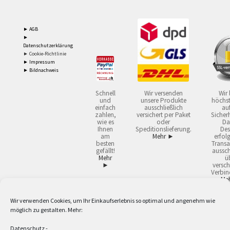
► AGB
►
Datenschutzerklärung
► Cookie-Richtlinie
► Impressum
► Bildnachweis
Schnell
Wir versenden
Wir 
und
unsere Produkte
höchst
einfach
ausschließlich
auf
zahlen,
versichert per Paket
Sicherh
wie es
oder
Da
Ihnen
Speditionslieferung.
Des
am
Mehr ►
erfol
besten
Transa
gefällt!
aussch
Mehr
ü
►
versch
Verbin
Me
Wir verwenden Cookies, um Ihr Einkaufserlebnis so optimal und angenehm wie
2
Lieferzeiten gelten mit Express-24.
Mehr ►
möglich zu gestalten. Mehr:
3
Nur für Firmen, Mindestbestellwert: 50,- €.
Mehr ►
5
Versandkostenfrei ab 59,90 € Nettowarenwert. Inseln ausgenommen. Unsere
Datenschutz
-