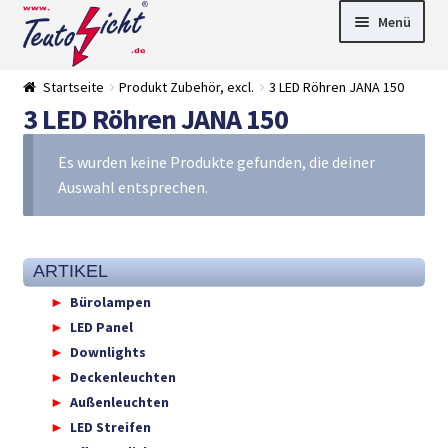
Zur
Springe
Menü
Navigation
zum
springen
Inhalt
► LED Panel
Startseite
Produkt Zubehör, excl.
3 LED Röhren JANA 150
►
3 LED Röhren JANA 150
Pflanzenlich
►
t
Downlights
►
Deckenleuch
►
Es wurden keine Produkte gefunden, die deiner
ten
Außenleucht
► LED
Auswahl entsprechen.
en
Streifen
► Zubehör
►
Leuchtmittel
►
Versandarten
► Zahlarten
ARTIKEL
Bürolampen
LED Panel
Downlights
Deckenleuchten
Außenleuchten
LED Streifen