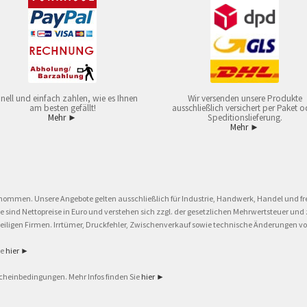
nell und einfach zahlen, wie es Ihnen
Wir versenden unsere Produkte
am besten gefällt!
ausschließlich versichert per Paket o
Mehr ►
Speditionslieferung.
Mehr ►
nommen. Unsere Angebote gelten ausschließlich für Industrie, Handwerk, Handel und fre
eise sind Nettopreise in Euro und verstehen sich zzgl. der gesetzlichen Mehrwertsteuer 
ligen Firmen. Irrtümer, Druckfehler, Zwischenverkauf sowie technische Änderungen vor
ie
hier ►
cheinbedingungen. Mehr Infos finden Sie
hier ►