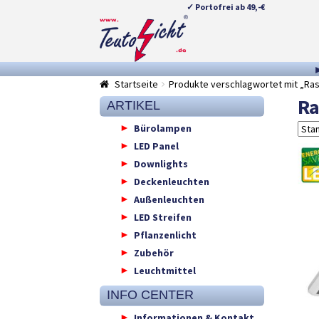
✓ Portofrei ab 49,-€
Zur
Springe
Navigation
zum
springen
Inhalt
Startseite
Produkte verschlagwortet mit „Ras
Ra
ARTIKEL
Bürolampen
LED Panel
Downlights
Deckenleuchten
Außenleuchten
LED Streifen
Pflanzenlicht
Zubehör
Leuchtmittel
INFO CENTER
Informationen & Kontakt