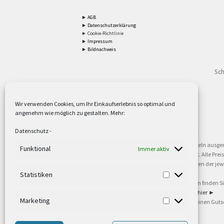
► AGB
► Datenschutzerklärung
► Cookie-Richtlinie
► Impressum
► Bildnachweis
Sch
Wir verwenden Cookies, um Ihr Einkaufserlebnis so optimal und
angenehm wie möglich zu gestalten. Mehr:
2
Lieferzeiten gelten mit Express-24.
Mehr ►
Datenschutz
-
3
Nur für Firmen, Mindestbestellwert: 50,- €.
Mehr ►
5
Versandkostenfrei ab 59,90 € Nettowarenwert. Inseln ausge
Funktional
Immer aktiv
oder gewerblichen Tätigkeit. Kein Verkauf an privat. Alle Pr
sind Warenzeichen oder eingetragene Warenzeichen der jewei
►
Statistiken
6
Weitere Informationen und Zahlungsbedingungen finden S
7
Informationen zu unseren Lieferzeiten finden Sie
hier ►
Marketing
8
Ab 79,- Nettowarenwert. Es gelten unsere allgemeinen Guts
©2002-2021 TEUTO LICHT GmbH