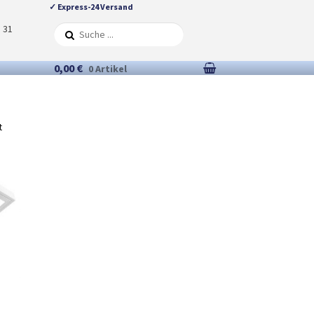
✓ Express-24 Versand
5 31
0,00 €
0 Artikel
t