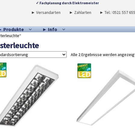
✓ Fachplanung durch Elektromeister
► Versandarten
► Zahlarten
► Tel.: 0521 557 65
► Produkte
► Info
terleuchte“
sterleuchte
Alle 2 Ergebnisse werden angezeig