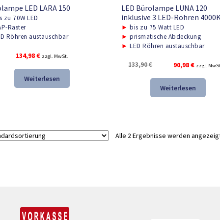
olampe LED LARA 150
LED Bürolampe LUNA 120
inklusive 3 LED-Röhren 4000
s zu 70W LED
P-Raster
►
bis zu 75 Watt LED
D Röhren austauschbar
►
prismatische Abdeckung
►
LED Röhren austauschbar
134,98
€
zzgl. MwSt.
Ursprünglicher
Aktuelle
133,90
€
90,98
€
zzgl. MwS
Preis
Preis
Weiterlesen
war:
ist:
Weiterlesen
133,90 €
90,98 €.
Alle 2 Ergebnisse werden angezeig