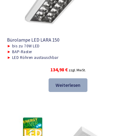
Bürolampe LED LARA 150
►
bis zu 70W LED
►
BAP-Raster
►
LED Röhren austauschbar
134,98
€
zzgl. MwSt.
Weiterlesen