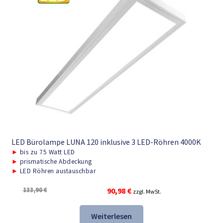
LED Bürolampe LUNA 120 inklusive 3 LED-Röhren 4000K
►
bis zu 75 Watt LED
►
prismatische Abdeckung
►
LED Röhren austauschbar
Ursprünglicher
Aktueller
133,90
€
90,98
€
zzgl. MwSt.
Preis
Preis
war:
ist:
Weiterlesen