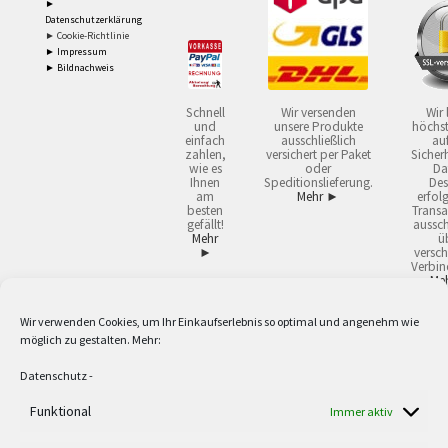
►
Datenschutzerklärung
► Cookie-Richtlinie
► Impressum
► Bildnachweis
Schnell
Wir versenden
Wir 
und
unsere Produkte
höchst
einfach
ausschließlich
auf
zahlen,
versichert per Paket
Sicherh
wie es
oder
Da
Ihnen
Speditionslieferung.
Des
am
Mehr ►
erfol
besten
Transa
gefällt!
aussch
Mehr
ü
►
versch
Verbin
Me
Wir verwenden Cookies, um Ihr Einkaufserlebnis so optimal und angenehm wie
2
Lieferzeiten gelten mit Express-24.
Mehr ►
möglich zu gestalten. Mehr:
3
Nur für Firmen, Mindestbestellwert: 50,- €.
Mehr ►
5
Versandkostenfrei ab 59,90 € Nettowarenwert. Inseln ausgenommen. Unsere
Datenschutz
-
Angebote gelten ausschließlich für Industrie, Handwerk, Handel und freie
Berufe zur Verwendung in der selbständigen, beruflichen oder gewerblichen
Funktional
Immer aktiv
Tätigkeit. Kein Verkauf an privat. Alle Preise sind Nettopreise in Euro und
verstehen sich zzgl. der gesetzlichen Mehrwertsteuer und zzgl. Versand. Alle