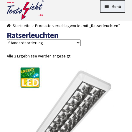
Zur
Springe
Menü
Navigation
zum
springen
Inhalt
► LED Panel
Startseite
Produkte verschlagwortet mit „Ratserleuchten“
►
Ratserleuchten
Pflanzenlich
►
t
Downlights
►
Deckenleuch
►
ten
Außenleucht
► LED
Alle 2 Ergebnisse werden angezeigt
en
Streifen
► Zubehör
►
Leuchtmittel
►
Versandarten
► Zahlarten