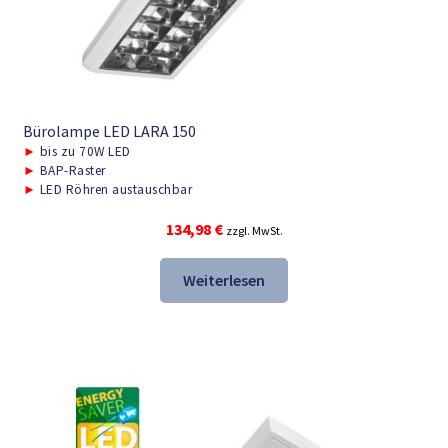
Bürolampe LED LARA 150
►
bis zu 70W LED
►
BAP-Raster
►
LED Röhren austauschbar
134,98
€
zzgl. MwSt.
Weiterlesen