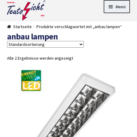
Zur
Springe
Menü
Navigation
zum
springen
Inhalt
► LED Panel
Startseite
Produkte verschlagwortet mit „anbau lampen“
►
anbau lampen
Pflanzenlich
►
t
Downlights
►
Deckenleuch
►
ten
Außenleucht
► LED
Alle 2 Ergebnisse werden angezeigt
en
Streifen
► Zubehör
►
Leuchtmittel
►
Versandarten
► Zahlarten