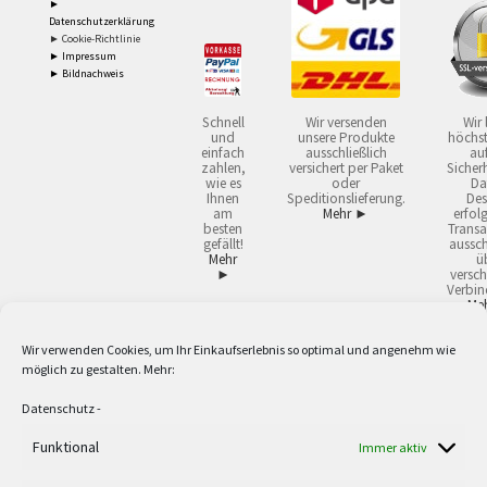
►
Datenschutzerklärung
► Cookie-Richtlinie
► Impressum
► Bildnachweis
Schnell
Wir versenden
Wir 
und
unsere Produkte
höchst
einfach
ausschließlich
auf
zahlen,
versichert per Paket
Sicherh
wie es
oder
Da
Ihnen
Speditionslieferung.
Des
am
Mehr ►
erfol
besten
Transa
gefällt!
aussch
Mehr
ü
►
versch
Verbin
Me
Wir verwenden Cookies, um Ihr Einkaufserlebnis so optimal und angenehm wie
2
Lieferzeiten gelten mit Express-24.
Mehr ►
möglich zu gestalten. Mehr:
3
Nur für Firmen, Mindestbestellwert: 50,- €.
Mehr ►
5
Versandkostenfrei ab 59,90 € Nettowarenwert. Inseln ausgenommen. Unsere
Datenschutz
-
Angebote gelten ausschließlich für Industrie, Handwerk, Handel und freie
Berufe zur Verwendung in der selbständigen, beruflichen oder gewerblichen
Funktional
Immer aktiv
Tätigkeit. Kein Verkauf an privat. Alle Preise sind Nettopreise in Euro und
verstehen sich zzgl. der gesetzlichen Mehrwertsteuer und zzgl. Versand. Alle