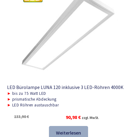
LED Bürolampe LUNA 120 inklusive 3 LED-Röhren 4000K
►
bis zu 75 Watt LED
►
prismatische Abdeckung
►
LED Röhren austauschbar
Ursprünglicher
Aktueller
133,90
€
90,98
€
zzgl. MwSt.
Preis
Preis
war:
ist:
Weiterlesen