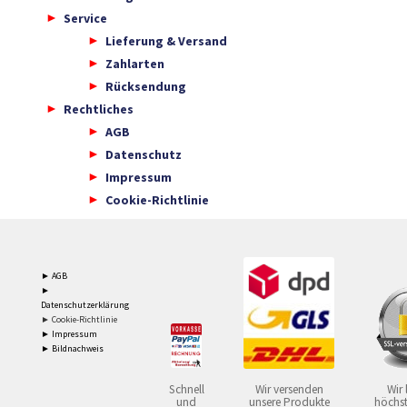
Service
Lieferung & Versand
Zahlarten
Rücksendung
Rechtliches
AGB
Datenschutz
Impressum
Cookie-Richtlinie
► AGB
►
Datenschutzerklärung
► Cookie-Richtlinie
► Impressum
► Bildnachweis
Schnell
Wir versenden
Wir 
und
unsere Produkte
höchst