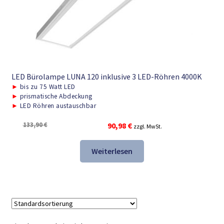
LED Bürolampe LUNA 120 inklusive 3 LED-Röhren 4000K
►
bis zu 75 Watt LED
►
prismatische Abdeckung
►
LED Röhren austauschbar
Ursprünglicher
Aktueller
133,90
€
90,98
€
zzgl. MwSt.
Preis
Preis
war:
ist:
Weiterlesen
133,90 €
90,98 €.