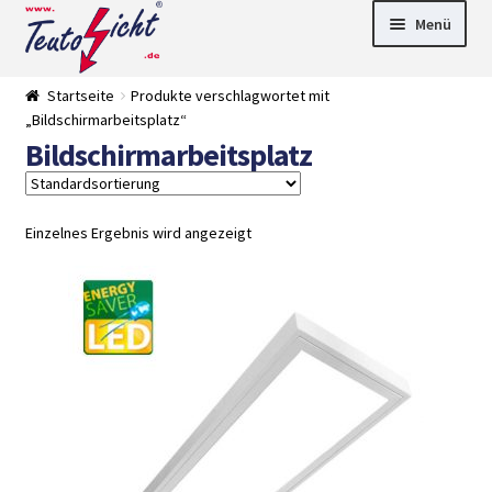
Zur
Springe
Menü
Navigation
zum
springen
Inhalt
► LED Panel
Startseite
Produkte verschlagwortet mit
►
„Bildschirmarbeitsplatz“
Pflanzenlich
►
Bildschirmarbeitsplatz
t
Downlights
►
Deckenleuch
►
ten
Außenleucht
► LED
en
Streifen
► Zubehör
Einzelnes Ergebnis wird angezeigt
►
Leuchtmittel
►
Versandarten
► Zahlarten